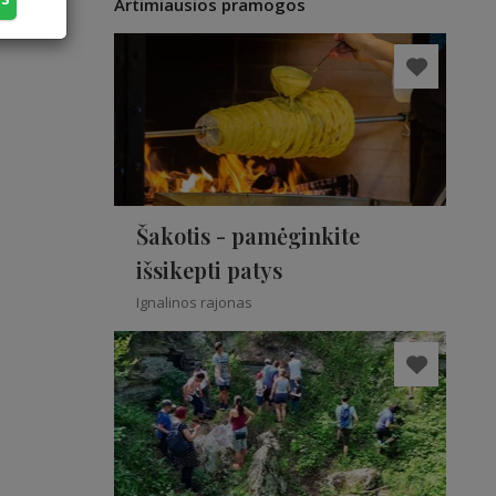
Artimiausios pramogos
Šakotis - pamėginkite
išsikepti patys
Ignalinos rajonas