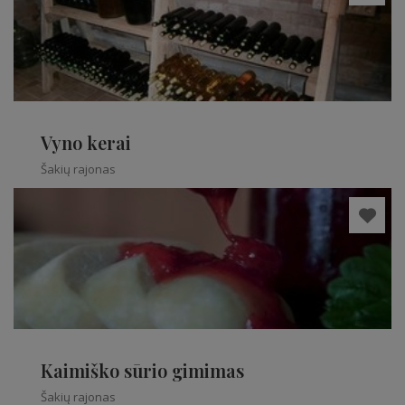
Vyno kerai
Šakių rajonas
Kaimiško sūrio gimimas
Šakių rajonas