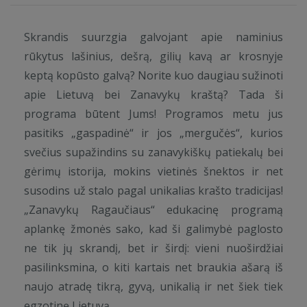
Skrandis suurzgia galvojant apie naminius
rūkytus lašinius, dešrą, gilių kavą ar krosnyje
keptą kopūsto galvą? Norite kuo daugiau sužinoti
apie Lietuvą bei Zanavykų kraštą? Tada ši
programa būtent Jums! Programos metu jus
pasitiks „gaspadinė“ ir jos „mergučės“, kurios
svečius supažindins su zanavykiškų patiekalų bei
gėrimų istorija, mokins vietinės šnektos ir net
susodins už stalo pagal unikalias krašto tradicijas!
„Zanavykų Ragaučiaus“ edukacinę programą
aplankę žmonės sako, kad ši galimybė paglosto
ne tik jų skrandį, bet ir širdį: vieni nuoširdžiai
pasilinksmina, o kiti kartais net braukia ašarą iš
naujo atradę tikrą, gyvą, unikalią ir net šiek tiek
egzotinę Lietuvą.