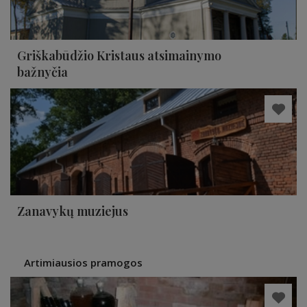
Griškabūdžio Kristaus atsimainymo
bažnyčia
Zanavykų muziejus
Artimiausios pramogos