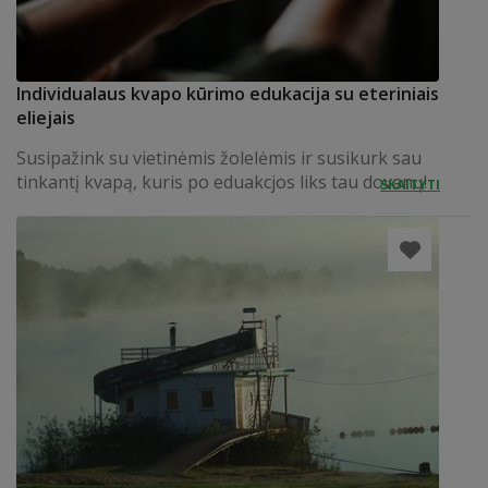
Individualaus kvapo kūrimo edukacija su eteriniais
eliejais
Susipažink su vietinėmis žolelėmis ir susikurk sau
tinkantį kvapą, kuris po eduakcjos liks tau dovanų!
SKAITYTI