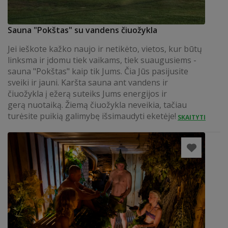
Sauna "Pokštas" su vandens čiuožykla
Jei ieškote kažko naujo ir netikėto, vietos, kur būtų
linksma ir įdomu tiek vaikams, tiek suaugusiems -
sauna "Pokštas" kaip tik Jums. Čia Jūs pasijusite
sveiki ir jauni. Karšta sauna ant vandens ir
čiuožykla į ežerą suteiks Jums energijos ir
gerą nuotaiką. Žiemą čiuožykla neveikia, tačiau
turėsite puikią galimybę išsimaudyti eketėje!
SKAITYTI