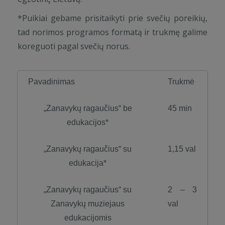
*Puikiai gebame prisitaikyti prie svečių poreikių,
tad norimos programos formatą ir trukmę galime
koreguoti pagal svečių norus.
Pavadinimas
Trukmė
„Zanavykų ragaučius“ be
45 min
edukacijos*
„Zanavykų ragaučius“ su
1,15 val
edukacija*
„Zanavykų ragaučius“ su
2 – 3
Zanavykų muziejaus
val
edukacijomis