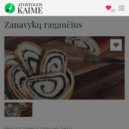
(0)
Zanavykų ragaučius
Beržų g. 3, Tubelių k. Lukšių sen. Šakių r.