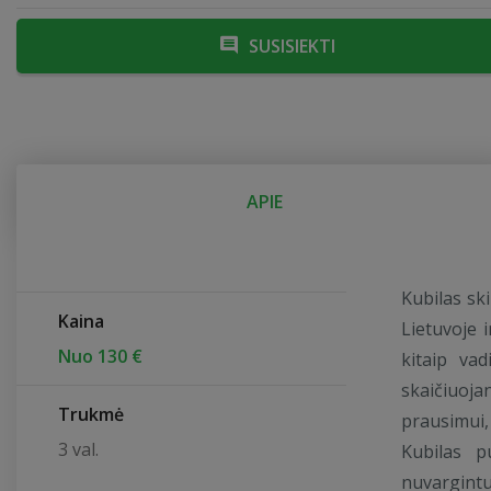
SUSISIEKTI
APIE
Kubilas ski
Kaina
Lietuvoje 
Nuo 130 €
kitaip va
skaičiuoja
Trukmė
prausimui, 
3 val.
Kubilas p
nuvargint