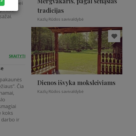
Mergvakaris, pagal senąsias
vinimas bei
tradicijas
pirties
sažai.
Kazlų Rūdos savivaldybė
SKAITYTI
se
ą pakaunės
Dienos išvyka moksleiviams
žiaus“. Čia
Kazlų Rūdos savivaldybė
 namai,
slo
 smagiai
e koks
 darbo ir