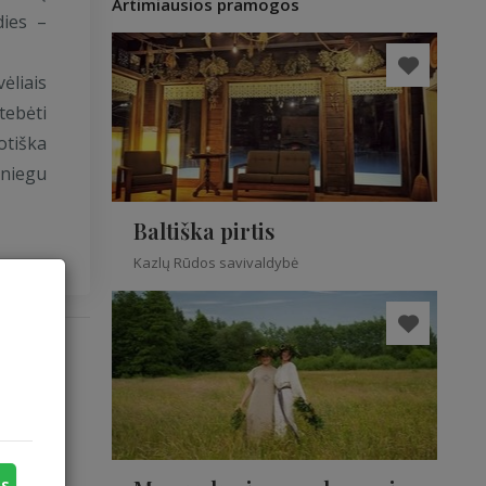
Artimiausios pramogos
dies –
liais
tebėti
otiška
niegu
Baltiška pirtis
Kazlų Rūdos savivaldybė
o
s
as, kūno
us