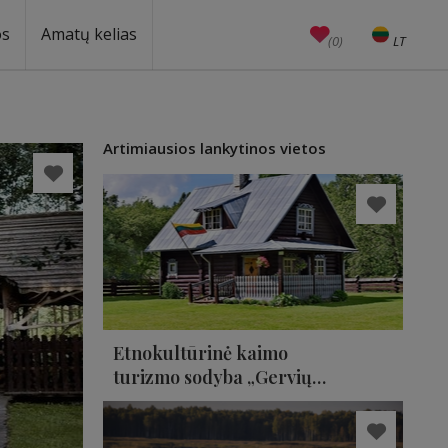
os
Amatų kelias
(0)
LT
EN
Amatai
Edukacijos
Unesco
Artimiausios lankytinos vietos
Etnokultūrinė kaimo
turizmo sodyba „Gervių
giesmė“