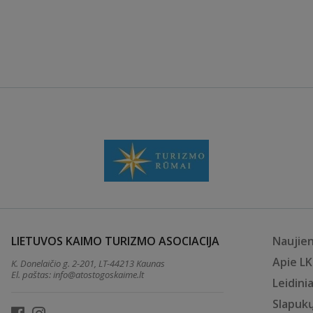
LIETUVOS KAIMO TURIZMO ASOCIACIJA
Naujie
Apie L
K. Donelaičio g. 2-201, LT-44213 Kaunas
El. paštas:
info@atostogoskaime.lt
Leidinia
Slapukų