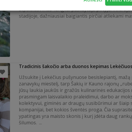
įšildymas. Kvapų terapija ir kūno bei emocinis akty
atpalaidavimas lengvai pašildytoje pirtyje. Antroje 
stadijoje, dažniausiai baigiantis pirčiai atliekami ma
Tradicinis šakočio arba duonos kepimas Lekėčiuo
Užsukite į Lekėčius pušynuose besislepiantį, maž
zanavykų miestelį, tarp Šakių ir Kauno rajonų „rube
jūsų laukia jaukūs ir gražūs kulinarinės edukacijos
prasmingam laisvalaikio praleidimui, darbo ar mok
kolektyvui, giminės ar draugų susibūrimui ar šiaip
kompanijai, bet kokios šventės proga. Čia suprasit
ypatingas yra maisto skonis į kurį įdėta daug rankų
šilumos. ...