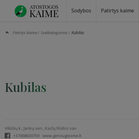
Sodybos
Patirtys kaime
Sodybos prie ežero
Sodybos vestuvėms
Sodybos poilsiui
Vilos, rezidencijos
Sodybos renginiams
Kempingai
Stovyklavietės
Pirties nuom
Baidarių nu
Patirtys kaime
Sveikatingumas
Kubilas
Kubilas
Viliūšių k., Jankų sen., Kazlų Rūdos sav.
+37068630759
www.gerviugiesme.lt