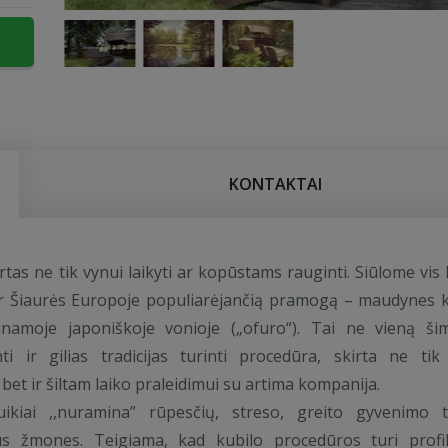
KONTAKTAI
rtas ne tik vynui laikyti ar kopūstams rauginti. Siūlome vis 
ir Šiaurės Europoje populiarėjančią pramogą – maudynes k
dinamoje japoniškoje vonioje („ofuro“). Tai ne vieną ši
nti ir gilias tradicijas turinti procedūra, skirta ne ti
bet ir šiltam laiko praleidimui su artima kompanija.
uikiai ,,nuramina” rūpesčių, streso, greito gyvenimo
us žmones. Teigiama, kad kubilo procedūros turi profil