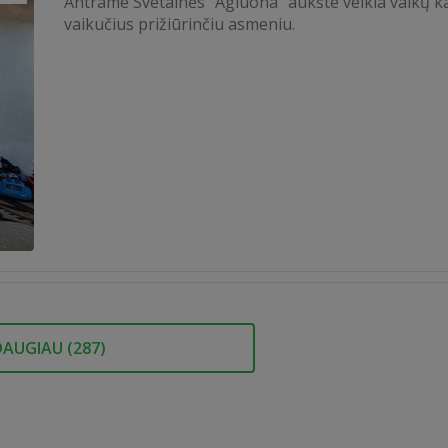
Antrame Svetainės "Agluona" aukšte veikia vaikų 
vaikučius prižiūrinčiu asmeniu.
DAUGIAU (
287
)