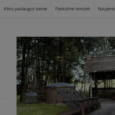
Kitos paslaugos kaime
Paskutinė minutė!
Naujien
a
oma