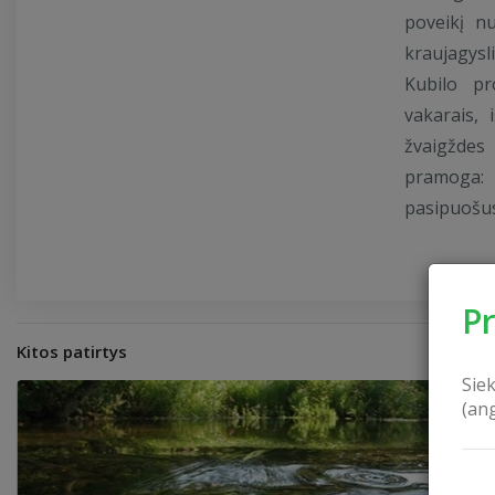
poveikį n
kraujagysl
Kubilo pr
vakarais,
žvaigždes
pramoga: 
pasipuošus
P
Kitos patirtys
Sie
(an