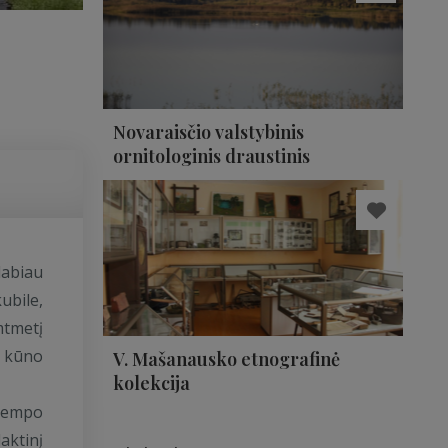
Novaraisčio valstybinis
ornitologinis draustinis
labiau
ubile,
mtmetį
k kūno
V. Mašanausko etnografinė
kolekcija
 tempo
aktinį