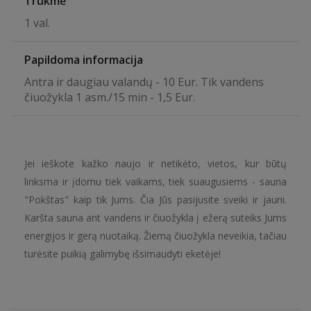
Trukmė
1 val.
Papildoma informacija
Antra ir daugiau valandų - 10 Eur. Tik vandens
čiuožykla 1 asm./15 min - 1,5 Eur.
Jei ieškote kažko naujo ir netikėto, vietos, kur būtų
linksma ir įdomu tiek vaikams, tiek suaugusiems - sauna
"Pokštas" kaip tik Jums. Čia Jūs pasijusite sveiki ir jauni.
Karšta sauna ant vandens ir čiuožykla į ežerą suteiks Jums
energijos ir gerą nuotaiką. Žiemą čiuožykla neveikia, tačiau
turėsite puikią galimybę išsimaudyti eketėje!