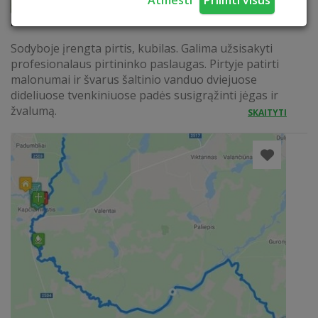
Atmesti
Priimti visus
Pirtis ir kubilas
Sodyboje įrengta pirtis, kubilas. Galima užsisakyti
profesionalaus pirtininko paslaugas. Pirtyje patirti
malonumai ir švarus šaltinio vanduo dviejuose
dideliuose tvenkiniuose padės susigrąžinti jėgas ir
žvalumą.
SKAITYTI