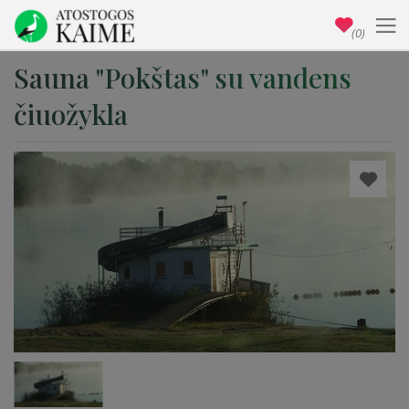
(0)
Sauna "Pokštas" su vandens
čiuožykla