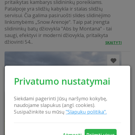
pritaikytas kambarys slidininkų poreikiams.
Patalpoje yra slidžių kabykla ir stalas slidžių
servisui. Čia galima pasiruošti slides slidinėjimo
linksmybėms „Snow Arenoje“. Taip pat įrengta
slidininkų batų džiovykla "Abs by Montana" - tai
saugi, efektyvi ir moderni džiovykla, pritaikyta
džiovinti 54...
SKAITYTI
Privatumo nustatymai
Siekdami pagerinti Jūsų naršymo kokybę,
naudojame slapukus (angl. cookies).
Susipažinkite su mūsų
"Slapukų politika".