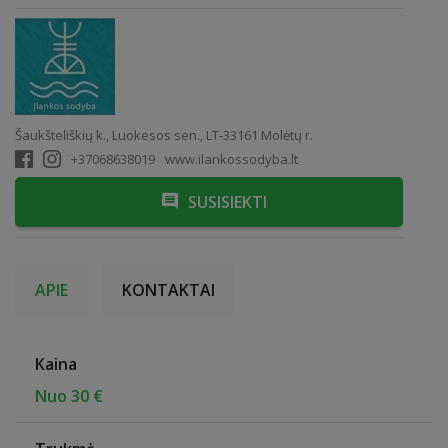
Šaukšteliškių k., Luokesos sen., LT-33161 Molėtų r.
+37068638019
www.ilankossodyba.lt
SUSISIEKTI
APIE
KONTAKTAI
Kaina
Nuo 30 €