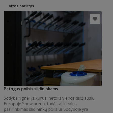
Kitos patirtys
Patogus poilsis slidininkams
Sodyba "Ignė" įsikūrusi netolis vienos didžiausių
Europoje Snow arenų, todėl tai idealus
pasirinkimas slidininkų poilsiui. Sodyboje yra