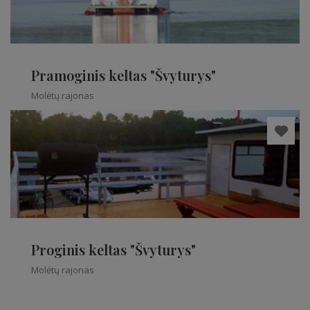
Pramoginis keltas "Švyturys"
Molėtų rajonas
Proginis keltas "Švyturys"
Molėtų rajonas