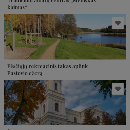
Tradicinių amatų centras „Meniškas
kaimas“
Pėsčiųjų rekreacinis takas aplink
Pastovio ežerą