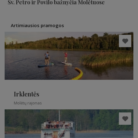
Šv. Petro ir Povilo bažnyčia Molėtuose
Artimiausios pramogos
Irklentės
Molėtų rajonas