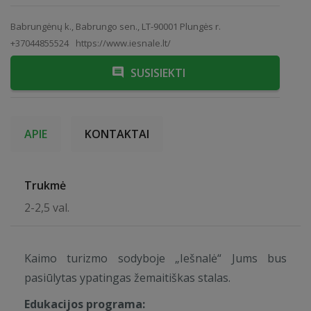
Babrungėnų k., Babrungo sen., LT-90001 Plungės r.
+37044855524
https://www.iesnale.lt/
SUSISIEKTI
APIE
KONTAKTAI
Trukmė
2-2,5 val.
Kaimo turizmo sodyboje „Iešnalė“ Jums bus
pasiūlytas ypatingas žemaitiškas stalas.
Edukacijos programa: