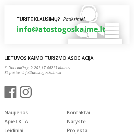
TURITE KLAUSIMŲ?
Padėsime!
info@atostogoskaime.lt
LIETUVOS KAIMO TURIZMO ASOCIACIJA
K. Donelaičio g. 2-201, LT-44213 Kaunas
El. paštas:
info@atostogoskaime.lt
Naujienos
Kontaktai
Apie LKTA
Narystė
Leidiniai
Projektai