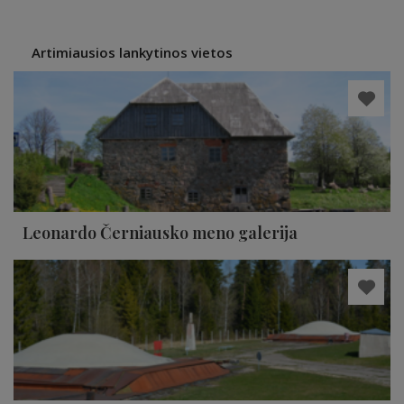
Artimiausios lankytinos vietos
Leonardo Černiausko meno galerija