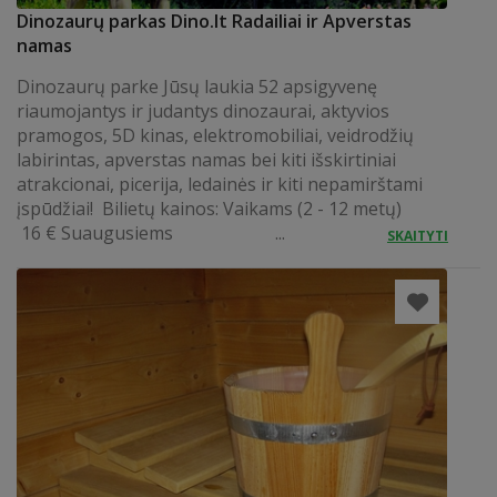
Dinozaurų parkas Dino.lt Radailiai ir Apverstas
namas
Dinozaurų parke Jūsų laukia 52 apsigyvenę
riaumojantys ir judantys dinozaurai, aktyvios
pramogos, 5D kinas, elektromobiliai, veidrodžių
labirintas, apverstas namas bei kiti išskirtiniai
atrakcionai, picerija, ledainės ir kiti nepamirštami
įspūdžiai! Bilietų kainos: Vaikams (2 - 12 metų)
16 € Suaugusiems ...
SKAITYTI