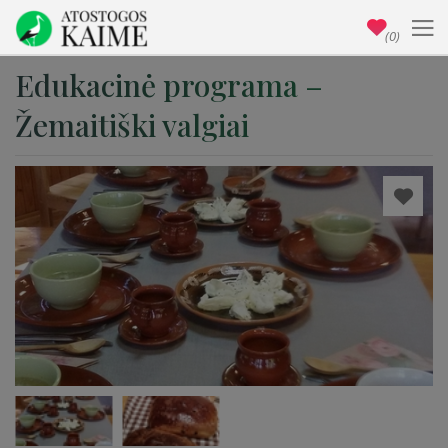
(0)
Edukacinė programa –
Žemaitiški valgiai