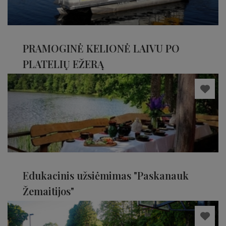
PRAMOGINĖ KELIONĖ LAIVU PO
PLATELIŲ EŽERĄ
Plungės rajonas
Edukacinis užsiėmimas "Paskanauk
Žemaitijos"
Plungės rajonas