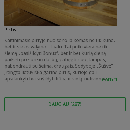
Pirtis
Kaitinimasis pirtyje nuo seno laikomas ne tik kūno,
bet ir sielos valymo ritualu. Tai puiki vieta ne tik
žiemą „pasišildyti šonus“, bet ir bet kurią dieną
pailsėti po sunkių darbų, pabėgti nuo įtampos,
pabendrauti su šeima, draugais. Sodyboje „Šušvė“
įrengta lietuviška garinė pirtis, kurioje gali
apsilankyti bei sušildyti kūną ir sielą kiekvienas.
SKAITYTI
DAUGIAU (
287
)