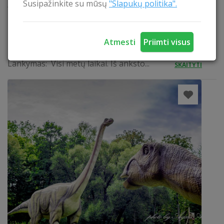
Susipažinkite su mūsų
"Slapukų politika".
“Angelų Malūno” istorija. Patys savo rankomis
paliesite visus autentiškus malūno įrengimus. Taip
pat, ragausite vietinių kvapnių žolelių arbatą ir
natūralų mūsų bičių medų, suneštą iš Varnių
Atmesti
Priimti visus
regioninio parko. Žmonių kiekis: nuo 10 žmonių.
Lankymas: Visi metų laikai. Iš anksto...
SKAITYTI