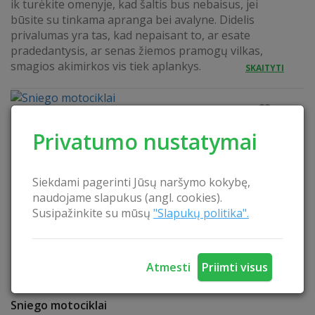
ik turėkite omenyje, kad šaltis bus nebaisus, jei
būsite su tinkama apranga bei avalyne. Didelis
privalumas yra tas, kad nepaisant to, ar esate
pradedantysis, ar senas žiemos pramogų vilkas,
smagios akimirkos vis tiek aplankys.
SKAITYTI
Privatumo nustatymai
Siekdami pagerinti Jūsų naršymo kokybę,
naudojame slapukus (angl. cookies).
Susipažinkite su mūsų
"Slapukų politika".
Atmesti
Priimti visus
Sniego motociklai