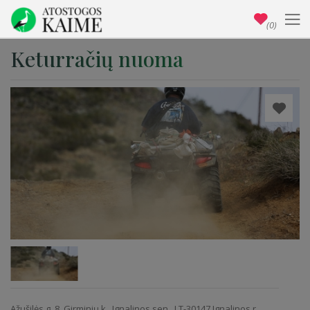
(0)
Keturračių nuoma
Ažušilės g. 8, Girminių k., Ignalinos sen., LT-30147 Ignalinos r.