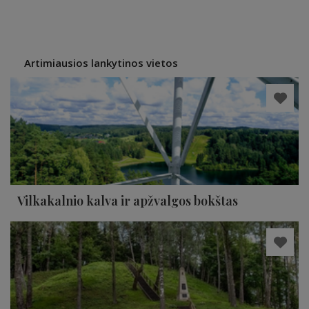
Artimiausios lankytinos vietos
Vilkakalnio kalva ir apžvalgos bokštas