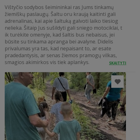
Vištyčio sodybos šeimininkai ras Jums tinkamų
žiemiškų paslaugų. Šaltu oru kraują kaitinti gali
adrenalinas, kai apie šaltuką galvoti laiko tiesiog
nelieka. Šitaip Jus sušildyti gali sniego motociklai, t
ik turėkite omenyje, kad šaltis bus nebaisus, jei
būsite su tinkama apranga bei avalyne. Didelis
privalumas yra tas, kad nepaisant to, ar esate
pradedantysis, ar senas žiemos pramogų vilkas,
smagios akimirkos vis tiek aplankys.
SKAITYTI