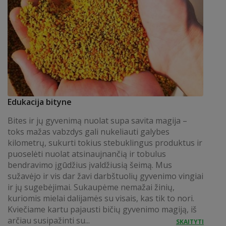
Edukacija bityne
Bites ir jų gyvenimą nuolat supa savita magija –
toks mažas vabzdys gali nukeliauti galybes
kilometrų, sukurti tokius stebuklingus produktus ir
puoselėti nuolat atsinaujnančią ir tobulus
bendravimo įgūdžius įvaldžiusią šeimą. Mus
sužavėjo ir vis dar žavi darbštuolių gyvenimo vingiai
ir jų sugebėjimai. Sukaupėme nemažai žinių,
kuriomis mielai dalijamės su visais, kas tik to nori.
Kviečiame kartu pajausti bičių gyvenimo magiją, iš
arčiau susipažinti su...
SKAITYTI