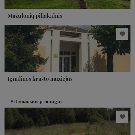
Mažulonių piliakalnis
Ignalinos krašto muziejus
Artimiausios pramogos