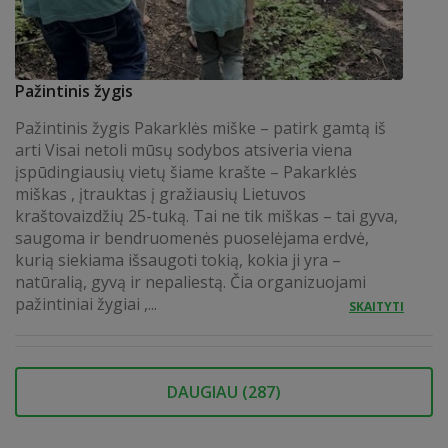
Pažintinis žygis
Pažintinis žygis Pakarklės miške – patirk gamtą iš
arti Visai netoli mūsų sodybos atsiveria viena
įspūdingiausių vietų šiame krašte – Pakarklės
miškas , įtrauktas į gražiausių Lietuvos
kraštovaizdžių 25-tuką. Tai ne tik miškas – tai gyva,
saugoma ir bendruomenės puoselėjama erdvė,
kurią siekiama išsaugoti tokią, kokia ji yra –
natūralią, gyvą ir nepaliestą. Čia organizuojami
pažintiniai žygiai ,...
SKAITYTI
DAUGIAU (
287
)