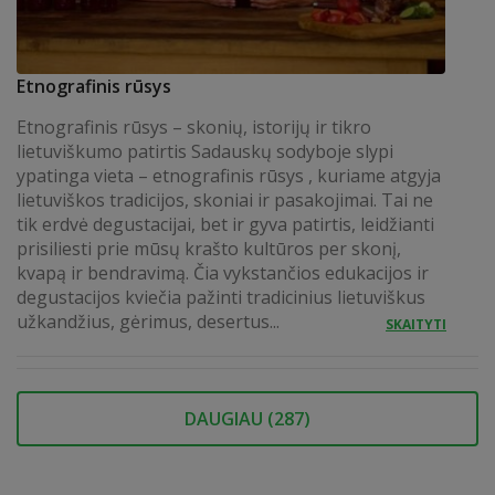
Etnografinis rūsys
Etnografinis rūsys – skonių, istorijų ir tikro
lietuviškumo patirtis Sadauskų sodyboje slypi
ypatinga vieta – etnografinis rūsys , kuriame atgyja
lietuviškos tradicijos, skoniai ir pasakojimai. Tai ne
tik erdvė degustacijai, bet ir gyva patirtis, leidžianti
prisiliesti prie mūsų krašto kultūros per skonį,
kvapą ir bendravimą. Čia vykstančios edukacijos ir
degustacijos kviečia pažinti tradicinius lietuviškus
užkandžius, gėrimus, desertus...
SKAITYTI
DAUGIAU (
287
)