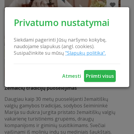
Privatumo nustatymai
Siekdami pagerinti Jūsų naršymo kokybę,
naudojame slapukus (angl. cookies).
Susipažinkite su mūsų
"Slapukų politika".
Atmesti
Priimti visus
Žemaičių tradicijų puoselėjimas
Daugiau kaip 30 metų puoselėjanti žemaitiškų
valgių gamybos tradicijas, sodybos šeimininkė
Marija su dukra Jurgita pristato žemaitiškų valgių
vakarienę turistinėms grupėms, draugų
kompanijoms ir giminių susitikimams. Svečiai
vaišinami iš molinių indų su mediniais šaukštais.