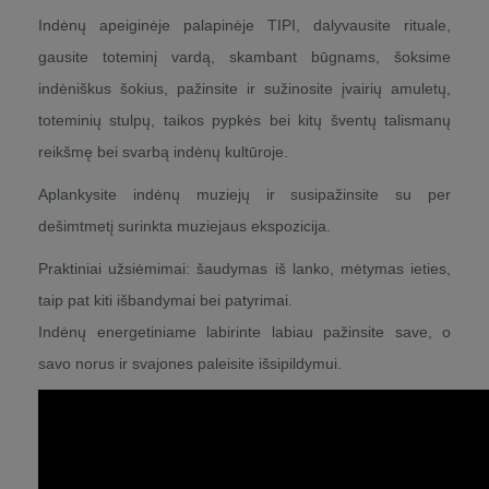
Indėnų apeiginėje palapinėje TIPI, dalyvausite rituale,
gausite toteminį vardą, skambant būgnams, šoksime
indėniškus šokius, pažinsite ir sužinosite įvairių amuletų,
toteminių stulpų, taikos pypkės bei kitų šventų talismanų
reikšmę bei svarbą indėnų kultūroje.
Aplankysite indėnų muziejų ir susipažinsite su per
dešimtmetį surinkta muziejaus ekspozicija.
Praktiniai užsiėmimai: šaudymas iš lanko, mėtymas ieties,
taip pat kiti išbandymai bei patyrimai.
Indėnų energetiniame labirinte labiau pažinsite save, o
savo norus ir svajones paleisite išsipildymui.