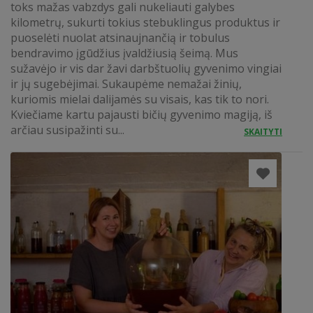
toks mažas vabzdys gali nukeliauti galybes
kilometrų, sukurti tokius stebuklingus produktus ir
puoselėti nuolat atsinaujnančią ir tobulus
bendravimo įgūdžius įvaldžiusią šeimą. Mus
sužavėjo ir vis dar žavi darbštuolių gyvenimo vingiai
ir jų sugebėjimai. Sukaupėme nemažai žinių,
kuriomis mielai dalijamės su visais, kas tik to nori.
Kviečiame kartu pajausti bičių gyvenimo magiją, iš
arčiau susipažinti su...
SKAITYTI