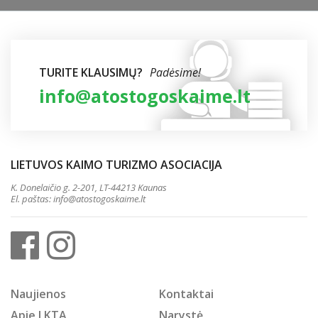
TURITE KLAUSIMŲ?
Padėsime!
info@atostogoskaime.lt
LIETUVOS KAIMO TURIZMO ASOCIACIJA
K. Donelaičio g. 2-201, LT-44213 Kaunas
El. paštas:
info@atostogoskaime.lt
Naujienos
Kontaktai
Apie LKTA
Narystė