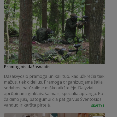
Pramoginis dažasvaidis
Dažasvydžio pramoga unikali tuo, kad užkrečia tiek
mažus, tiek didelius. Pramoga organizuojama šalia
sodybos, natūralioje miško aikštelėje. Dalyviai
aprūpinami ginklais, šalmais, specialia apranga. Po
žaidimo jūsų patogumui čia pat gaivus Šventosios
vanduo ir karšta pirtelė.
SKAITYTI