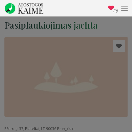
(0)
Pasiplaukiojimas jachta
Ežero g. 37, Plateliai, LT-90036 Plungės r.