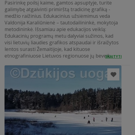
Pasirinkę poilsį kaime, gamtos apsuptyje, turite
galimybę atgaivinti primirštą tradicinę grafiką -
medžio raižinius. Edukacinius užsiėmimus veda
Valdonija Karaliūnienė – tautodailininkė, mokytoja
metodininkė. Išsamiau apie edukacijos veiklą:
Edukacinių programų metu dalyviai sužinos, kad
visi lietuvių liaudies grafikos atspaudai ir išraižytos
lentos surasti Žemaitijoje, kad kituose
etnografiniuose Lietuvos regionuose jų beveik...
SKAITYTI