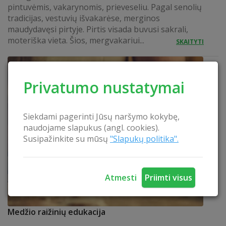
pintuvėmis, vakarynomis, prieveseliu. Pagal senolių
tradicijas, vestuvių išvakarėse, merginos
maudydavęsi pirtyje. Pirtis visada buvusi sakrali,
moteriška vieta. Šios, mergvakariui...
SKAITYTI
Privatumo nustatymai
Siekdami pagerinti Jūsų naršymo kokybę,
naudojame slapukus (angl. cookies).
Susipažinkite su mūsų
"Slapukų politika".
Atmesti
Priimti visus
Medžio raižinių edukacija