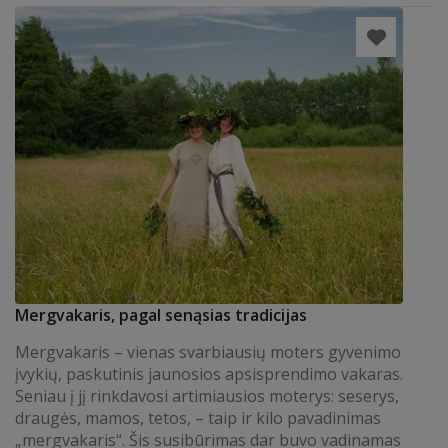
Mergvakaris, pagal senąsias tradicijas
Mergvakaris – vienas svarbiausių moters gyvenimo
įvykių, paskutinis jaunosios apsisprendimo vakaras.
Seniau į jį rinkdavosi artimiausios moterys: seserys,
draugės, mamos, tetos, – taip ir kilo pavadinimas
„mergvakaris“. Šis susibūrimas dar buvo vadinamas