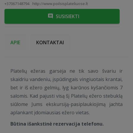
+37067148794
http://www.poilsisplateliuose.lt
SUSISIEKTI
APIE
KONTAKTAI
Platelių ežeras garsėja ne tik savo švariu ir
skaidriu vandeniu, įspūdingais vingiuotais krantai,
bet ir iš ežero gelmių, lyg karūnos kyšančiomis 7
salomis. Kad pajusti visą šį Platelių ežero stebuklą
siūlome Jums ekskursiją-pasiplaukiojimą jachta
aplankant įdomiausias ežero vietas.
Būtina išankstinė rezervacija telefonu.