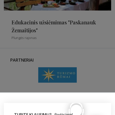
Edukacinis užsiėmimas "Paskanauk
Žemaitijos"
Plungės rajonas
PARTNERIAI
TURITE KLAUSIMŲ?
Padėsime!