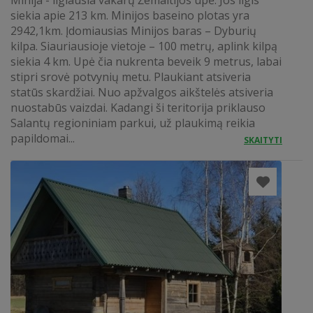
Minija - ilgiausia vakarų Žemaitijos upė. Jos ilgis
siekia apie 213 km. Minijos baseino plotas yra
2942,1km. Įdomiausias Minijos baras – Dyburių
kilpa. Siauriausioje vietoje – 100 metrų, aplink kilpą
siekia 4 km. Upė čia nukrenta beveik 9 metrus, labai
stipri srovė potvynių metu. Plaukiant atsiveria
statūs skardžiai. Nuo apžvalgos aikštelės atsiveria
nuostabūs vaizdai. Kadangi ši teritorija priklauso
Salantų regioniniam parkui, už plaukimą reikia
papildomai...
SKAITYTI