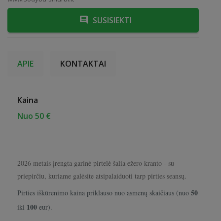
SUSISIEKTI
APIE
KONTAKTAI
Kaina
Nuo 50 €
2026 metais įrengta garinė pirtelė šalia ežero kranto - su
priepirčiu, kuriame galėsite atsipalaiduoti tarp pirties seansų.
50
Pirties iškūrenimo kaina priklauso nuo asmenų skaičiaus (nuo
100
iki
eur).