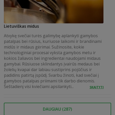
Lietuviškas midus
Atvykę svečiai turės galimybę aplankyti gamybos
patalpas bei rūsius, kuriuose laikomi ir brandinami
midūs ir midaus gėrimai. Sužinosite, kokie
technologiniai procesai vyksta gamybos metu ir
kokios žaliavos bei ingredientai naudojami midaus
gamybai. Rūsiuose sklindantys įvairūs medaus bei
žolelių kvapai dar labiau sustiprins pojūčius ir
padidins patirtą įspūdį. Svarbu žinoti, kad svečiai į
gamybos patalpas priimami tik darbo dienomis.
Šeštadienį visi kviečiami apsilankyti...
SKAITYTI
DAUGIAU (
287
)