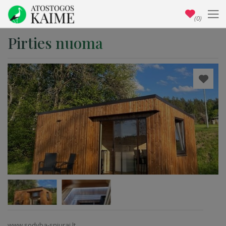
(0)
Pirties nuoma
www.sodyba-sniurai.lt