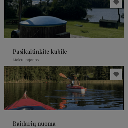
Pasikaitinkite kubile
Molėtų rajonas
Baidarių nuoma