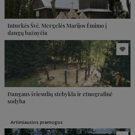
Inturkės Švč. Mergelės Marijos Ėmimo į
dangų bažnyčia
Dangaus šviesulių stebykla ir etnografinė
sodyba
Artimiausios pramogos