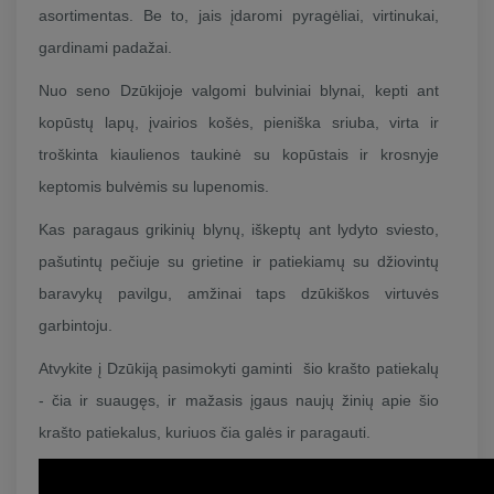
asortimentas. Be to, jais įdaromi pyragėliai, virtinukai,
gardinami padažai.
Nuo seno Dzūkijoje valgomi bulviniai blynai, kepti ant
kopūstų lapų, įvairios košės, pieniška sriuba, virta ir
troškinta kiaulienos taukinė su kopūstais ir krosnyje
keptomis bulvėmis su lupenomis.
Kas paragaus grikinių blynų, iškeptų ant lydyto sviesto,
pašutintų pečiuje su grietine ir patiekiamų su džiovintų
baravykų pavilgu, amžinai taps dzūkiškos virtuvės
garbintoju.
Atvykite į Dzūkiją pasimokyti gaminti šio krašto patiekalų
- čia ir suaugęs, ir mažasis įgaus naujų žinių apie šio
krašto patiekalus, kuriuos čia galės ir paragauti.