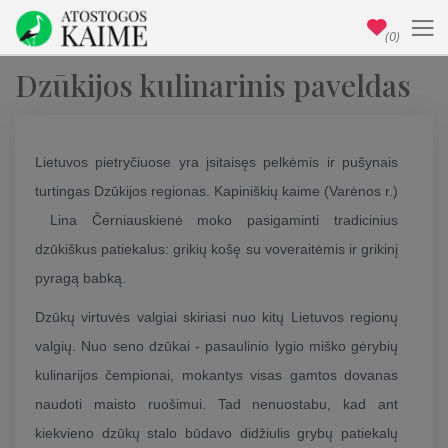
(0)
Dzūkijos kulinarinis paveldas
Lietuvos pietryčiuose yra įsitaisęs pelkėmis ir pušynais
turtingas Dzūkijos regionas. Kapiniškių kaime (Varėnos r.)
Lina Černiauskienė moko pasigaminti tradicinius
dzūkiškus patiekalus: grikių košę su voveraitėmis ir grikinį
pyragą babką.
Dzūkų virtuvės valgiai skiriasi nuo kitų Lietuvos regionų
valgių. Nuo seno dzūkai - pasaulinio lygio miško gėrybių
kulinarijos čempionai, mokantys visas gamtos dovanas
naudoti maisto ruošimui. Tad nenuostabu, kad ant
kiekvieno dzūkų stalo būdavo didžiulis grybų patiekalų