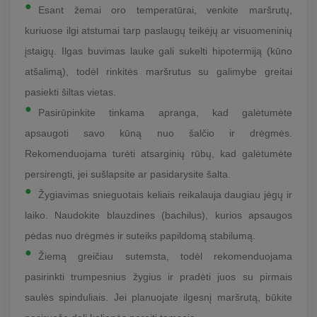
Esant žemai oro temperatūrai, venkite maršrutų,
kuriuose ilgi atstumai tarp paslaugų teikėjų ar visuomeninių
įstaigų. Ilgas buvimas lauke gali sukelti hipotermiją (kūno
atšalimą), todėl rinkitės maršrutus su galimybe greitai
pasiekti šiltas vietas.
Pasirūpinkite tinkama apranga, kad galėtumėte
apsaugoti savo kūną nuo šalčio ir drėgmės.
Rekomenduojama turėti atsarginių rūbų, kad galėtumėte
persirengti, jei sušlapsite ar pasidarysite šalta.
Žygiavimas snieguotais keliais reikalauja daugiau jėgų ir
laiko. Naudokite blauzdines (bachilus), kurios apsaugos
pėdas nuo drėgmės ir suteiks papildomą stabilumą.
Žiemą greičiau sutemsta, todėl rekomenduojama
pasirinkti trumpesnius žygius ir pradėti juos su pirmais
saulės spinduliais. Jei planuojate ilgesnį maršrutą, būkite