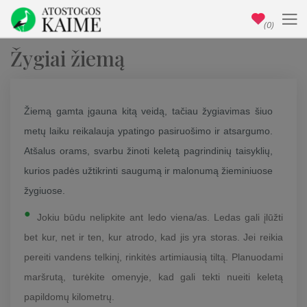
(0)
Žygiai žiemą
Žiemą gamta įgauna kitą veidą, tačiau žygiavimas šiuo
metų laiku reikalauja ypatingo pasiruošimo ir atsargumo.
Atšalus orams, svarbu žinoti keletą pagrindinių taisyklių,
kurios padės užtikrinti saugumą ir malonumą žieminiuose
žygiuose.
Jokiu būdu nelipkite ant ledo viena/as. Ledas gali įlūžti
bet kur, net ir ten, kur atrodo, kad jis yra storas. Jei reikia
pereiti vandens telkinį, rinkitės artimiausią tiltą. Planuodami
maršrutą, turėkite omenyje, kad gali tekti nueiti keletą
papildomų kilometrų.