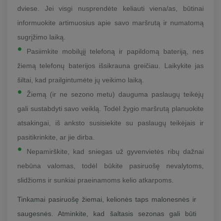
dviese. Jei visgi nusprendėte keliauti viena/as, būtinai
informuokite artimuosius apie savo maršrutą ir numatomą
sugrįžimo laiką.
Pasiimkite mobilųjį telefoną ir papildomą bateriją, nes
žiemą telefonų baterijos išsikrauna greičiau. Laikykite jas
šiltai, kad prailgintumėte jų veikimo laiką.
Žiemą (ir ne sezono metu) dauguma paslaugų teikėjų
gali sustabdyti savo veiklą. Todėl žygio maršrutą planuokite
atsakingai, iš anksto susisiekite su paslaugų teikėjais ir
pasitikrinkite, ar jie dirba.
Nepamirškite, kad sniegas už gyvenvietės ribų dažnai
nebūna valomas, todėl būkite pasiruošę nevalytoms,
slidžioms ir sunkiai praeinamoms kelio atkarpoms.
Tinkamai pasiruošę žiemai, kelionės taps malonesnės ir
saugesnės. Atminkite, kad šaltasis sezonas gali būti