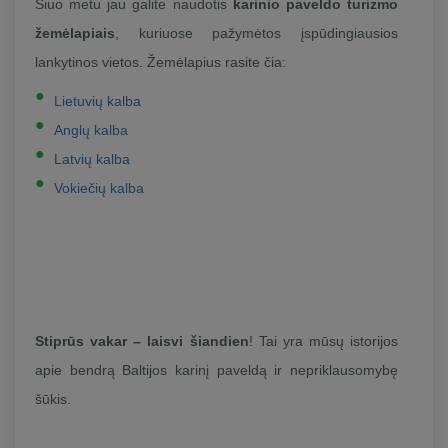
Šiuo metu jau galite naudotis
karinio paveldo turizmo
žemėlapiais
, kuriuose pažymėtos įspūdingiausios
lankytinos vietos. Žemėlapius rasite čia:
Lietuvių kalba
Anglų kalba
Latvių kalba
Vokiečių kalba
Stiprūs vakar – laisvi šiandien
! Tai yra mūsų istorijos
apie bendrą Baltijos karinį paveldą ir nepriklausomybę
šūkis.