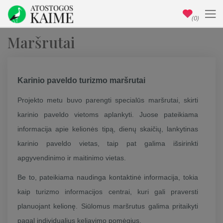
(0)
Maršrutai
Karinio paveldo turizmo maršrutai
Projekto metu buvo parengti specialūs maršrutai, skirti
karinio paveldo vietoms aplankyti. Juose pateikiama
informacija apie kelionės tipą, dienų skaičių, lankytinas
karinio paveldo vietas, taip pat galima išsirinkti
apgyvendinimo ir maitinimo vietas.
Be to, pateikiama naudinga kontaktinė informacija, tokia
kaip turizmo informacijos centrai, kuri gali praversti
planuojant kelionę. Siūlomus maršrutus galima pritaikyti
pagal individualius keliavimo pomėgius.