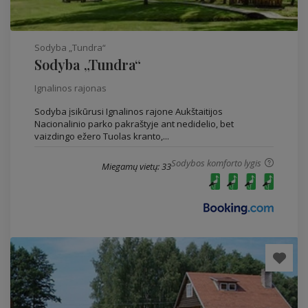
Sodyba „Tundra“
Sodyba „Tundra“
Ignalinos rajonas
Sodyba įsikūrusi Ignalinos rajone Aukštaitijos
Nacionalinio parko pakraštyje ant nedidelio, bet
vaizdingo ežero Tuolas kranto,...
Sodybos komforto lygis
Miegamų vietų: 33