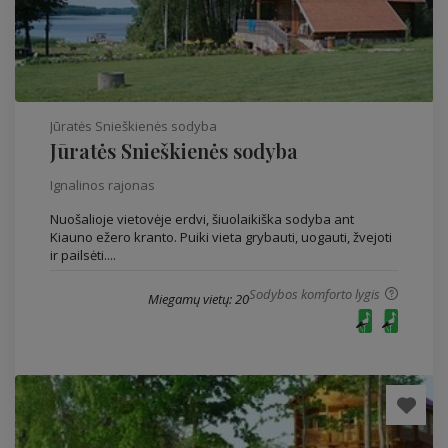
Jūratės Snieškienės sodyba
Jūratės Snieškienės sodyba
Ignalinos rajonas
Nuošalioje vietovėje erdvi, šiuolaikiška sodyba ant
Kiauno ežero kranto. Puiki vieta grybauti, uogauti, žvejoti
ir pailsėti....
Sodybos komforto lygis
Miegamų vietų: 20