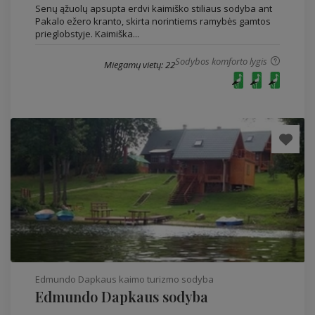
Senų ąžuolų apsupta erdvi kaimiško stiliaus sodyba ant
Pakalo ežero kranto, skirta norintiems ramybės gamtos
prieglobstyje. Kaimiška...
Sodybos komforto lygis
Miegamų vietų: 22
Edmundo Dapkaus kaimo turizmo sodyba
Edmundo Dapkaus sodyba