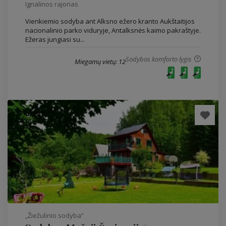
Ignalinos rajonas
Vienkiemio sodyba ant Alksno ežero kranto Aukštaitijos
nacionalinio parko viduryje, Antalksnės kaimo pakraštyje.
Ežeras jungiasi su...
Sodybos komforto lygis
Miegamų vietų: 12
„Žiežulinio sodyba“