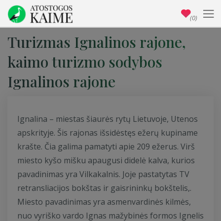
(0)
Turizmas Ignalinos rajone,
kaimo turizmo sodybos
Ignalinos rajone
Ignalina – miestas šiaurės rytų Lietuvoje, Utenos
apskrityje. Šis rajonas išsidėstęs ežerų kupiname
krašte. Čia galima pamatyti apie 209 ežerus. Virš
miesto kyšo mišku apaugusi didelė kalva, kurios
pavadinimas yra Vilkakalnis. Joje pastatytas TV
retransliacijos bokštas ir gaisrininkų bokštelis,.
Miesto pavadinimas yra asmenvardinės kilmės,
nuo vyriško vardo Ignas mažybinės formos Ignelis