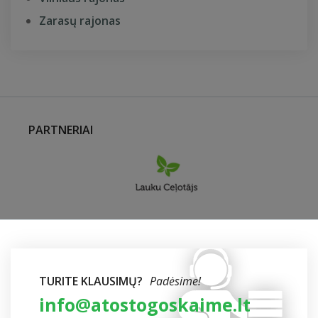
Zarasų rajonas
PARTNERIAI
TURITE KLAUSIMŲ?
Padėsime!
info@atostogoskaime.lt