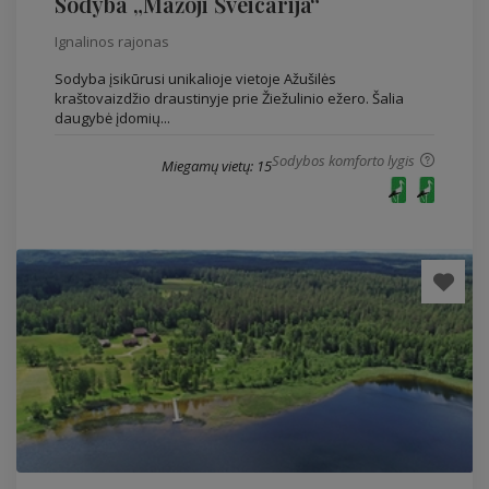
Sodyba „Mažoji Šveicarija“
Ignalinos rajonas
Sodyba įsikūrusi unikalioje vietoje Ažušilės
kraštovaizdžio draustinyje prie Žiežulinio ežero. Šalia
daugybė įdomių...
Sodybos komforto lygis
Miegamų vietų: 15