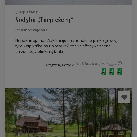
„Tarp ežerų“
Sodyba „Tarp ežerų“
Ignalinos rajonas
Nepakartojamas Aukštaitijos nacionalinio parko grožis,
tyro kaip krištolas Pakaro ir Žiezdrio ežerų vandens
gaivumas, aplinkinių laukų...
Sodybos komforto lygis
Miegamų vietų: 25