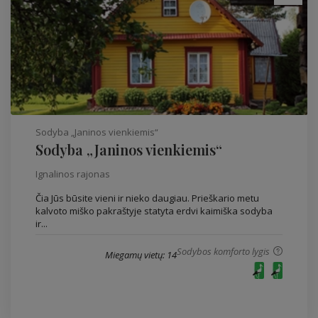
Sodyba „Janinos vienkiemis“
Sodyba „Janinos vienkiemis“
Ignalinos rajonas
Čia Jūs būsite vieni ir nieko daugiau. Prieškario metu
kalvoto miško pakraštyje statyta erdvi kaimiška sodyba
ir...
Sodybos komforto lygis
Miegamų vietų: 14