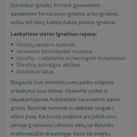
(tarmiškai Ignalis). Pirminė gyvenvietės
pavadinimo forma buvo Ignelinė arba Ignalinė,
vėliau dėl slavų kalbos įtakos pavirto Ignalina.
Lankytinos vietos Ignalinos rajone:
Ginučių vandens malūnas
Senovinės bitininkystės muziejus
Ginučių – Ladakalnio archeologinis kompleksas
Šiliniškių apžvalgos aikštelė
Botanikos takas
Mėgautis šiuo miesteliu Jums padės sodybos
pritaikytos visai šeimai. Visavertis poilsis ir
nepakartojamas Aukštaitijos nacionalinio parko
grožis. Rąstiniai nameliai su dideliais langais į
ežero pusę. Kai kurios sodybos yra įsikūrusios
vienoje gražiausiu Lietuvos vietų tai Baluošo
kraštovaizdžio draustinyje. Visos šis sodybų