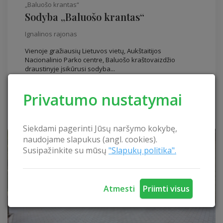
„Baluošo krantas“
Sodyba „Baluošo krantas“
Ignalinos rajonas
Vienoje gražiausių Lietuvos vietų, Aukštaitijos
Nacionalinio Parko centre, Baluošo kraštovaizdžio
draustinyje įsikūrusi sodyba...
Sodybos komforto lygis
Miegamų vietų: 28
Privatumo nustatymai
Siekdami pagerinti Jūsų naršymo kokybę,
naudojame slapukus (angl. cookies).
Susipažinkite su mūsų
"Slapukų politika".
Atmesti
Priimti visus