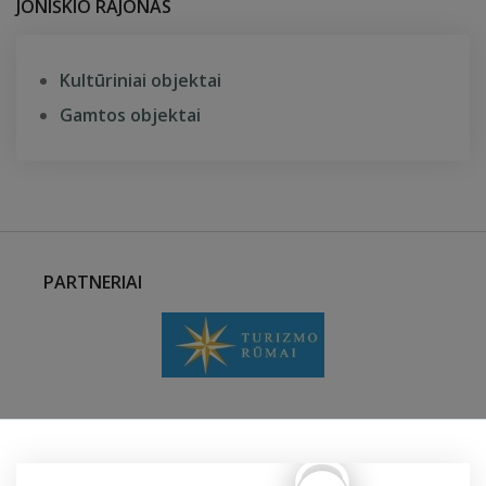
JONIŠKIO RAJONAS
Kultūriniai objektai
Gamtos objektai
PARTNERIAI