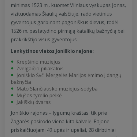
minimas 1523 m., kuomet Vilniaus vyskupas Jonas,
vizituodamas Šiaulių valsčiuje, rado vietinius
gyventojus garbinant pagoniškus dievus, todėl
1526 m. pastatydino pirmąją katalikų bažnyčią bei
prakrikštijo visus gyventojus.
Lankytinos vietos Joniškio rajone:
Krepšinio muziejus
Žvelgaičio piliakalnis
Joniškio Švč. Mergelės Marijos ėmimo į dangų
bažnyčia
Mato Slančiausko muziejus-sodyba
Mųšos tyrelio pelkė
Jakiškių dvaras
Joniškio rajonas – lygumų kraštas, tik prie
Žagarės pasirodo viena kita kalvelė. Rajone
priskaičiuojami 49 upės ir upeliai, 28 dirbtiniai