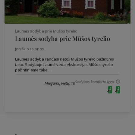
Laumės sodyba prie Mūšos tyrelio
Laumės sodyba prie Mūšos tyrelio
Joniškio rajonas
Laumės sodyba randasi netoli Mūšos tyrelio pažintinio
tako. Sodyboje Laumė veda ekskursijas Mūšos tyrelio
pažintiniame take,...
Sodybos komforto lygis
Miegamų vietų: 10