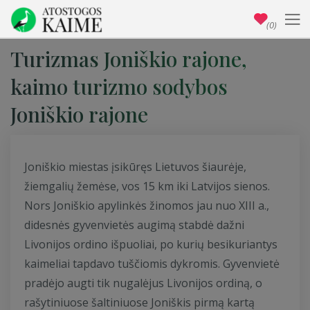
(0)
Turizmas Joniškio rajone,
kaimo turizmo sodybos
Joniškio rajone
Joniškio miestas įsikūręs Lietuvos šiaurėje,
žiemgalių žemėse, vos 15 km iki Latvijos sienos.
Nors Joniškio apylinkės žinomos jau nuo XIII a.,
didesnės gyvenvietės augimą stabdė dažni
Livonijos ordino išpuoliai, po kurių besikuriantys
kaimeliai tapdavo tuščiomis dykromis. Gyvenvietė
pradėjo augti tik nugalėjus Livonijos ordiną, o
rašytiniuose šaltiniuose Joniškis pirmą kartą