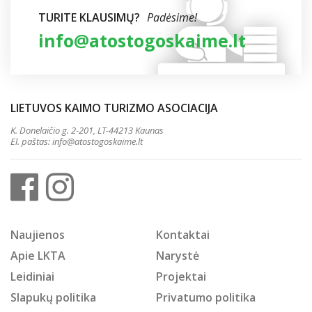
TURITE KLAUSIMŲ?
Padėsime!
info@atostogoskaime.lt
LIETUVOS KAIMO TURIZMO ASOCIACIJA
K. Donelaičio g. 2-201, LT-44213 Kaunas
El. paštas:
info@atostogoskaime.lt
Naujienos
Kontaktai
Apie LKTA
Narystė
Leidiniai
Projektai
Slapukų politika
Privatumo politika