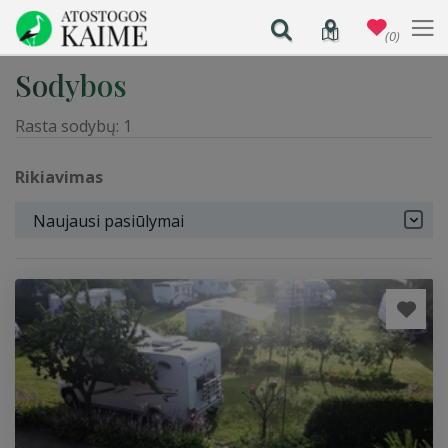
(0)
Sodybos
Rasta sodybų:
1
Rikiavimas
Naujausi pasiūlymai