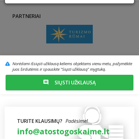
PARTNERIAI
Norėdami išsiųsti užklausą keliems objektams vienu metu, pažymėkite
juos širdutėmis ir spauskite "Siųsti užklausą" mygtuką.
SIŲSTI UŽKLAUSĄ
TURITE KLAUSIMŲ?
Padėsime!
info@atostogoskaime.lt