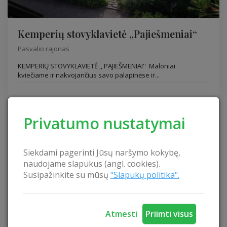
Kemperių stovyklavietė „Pajiešmeniai“
Pasvalio rajonas
KEMPERIŲ STOVYKLAVIETĖ ,, PAJIEŠMENIAI'' Maloniai
kviečiame ir nakvojančius savo palapinėse ir...
Privatumo nustatymai
Siekdami pagerinti Jūsų naršymo kokybę,
naudojame slapukus (angl. cookies).
Susipažinkite su mūsų
"Slapukų politika".
Atmesti
Priimti visus