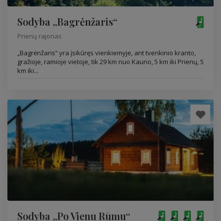
Sodyba „Bagrėnžaris“
Prienų rajonas
„Bagrėnžaris“ yra įsikūręs vienkiemyje, ant tvenkinio kranto,
gražioje, ramioje vietoje, tik 29 km nuo Kauno, 5 km iki Prienų, 5
km iki...
Sodyba „Po Vienu Rūmu“