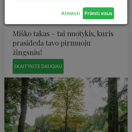
vietoje, ant aukšto kalno, didelių šaltiniuotų...
nuo 600€ sodyba
Atmesti
Priimti visus
Miško takas – tai nuotykis, kuris
prasideda tavo pirmuoju
žingsniu!
SKAITYKITE DAUGIAU