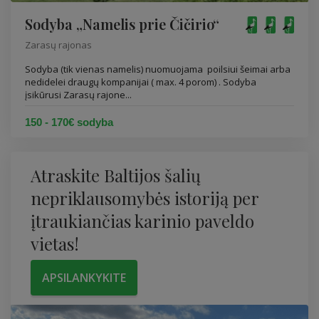
Sodyba „Namelis prie Čičirio“
Zarasų rajonas
Sodyba (tik vienas namelis) nuomuojama poilsiui šeimai arba
nedidelei draugų kompanijai ( max. 4 porom) . Sodyba
įsikūrusi Zarasų rajone...
150 - 170€ sodyba
Atraskite Baltijos šalių
nepriklausomybės istoriją per
įtraukiančias karinio paveldo
vietas!
APSILANKYKITE