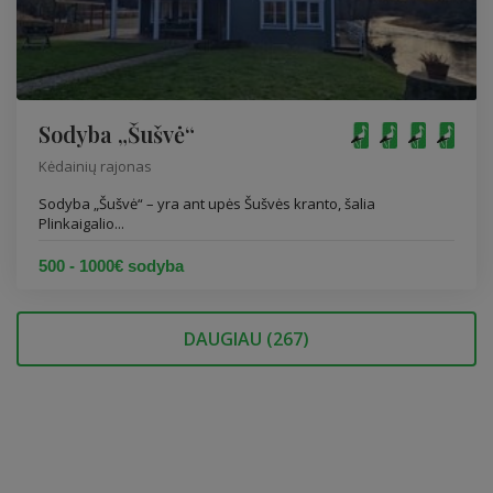
Sodyba „Šušvė“
Kėdainių rajonas
Sodyba „Šušvė“ – yra ant upės Šušvės kranto, šalia
Plinkaigalio...
500 - 1000€ sodyba
DAUGIAU (
267
)