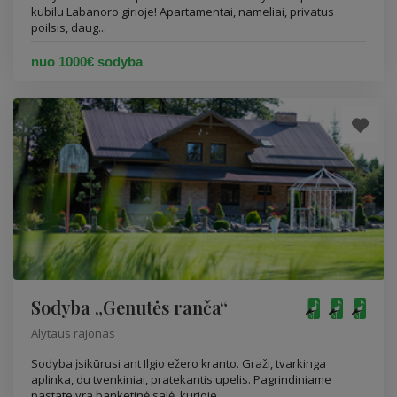
kubilu Labanoro girioje! Apartamentai, nameliai, privatus
poilsis, daug...
nuo 1000€ sodyba
Sodyba „Genutės ranča“
Alytaus rajonas
Sodyba įsikūrusi ant Ilgio ežero kranto. Graži, tvarkinga
aplinka, du tvenkiniai, pratekantis upelis. Pagrindiniame
pastate yra banketinė salė, kurioje...