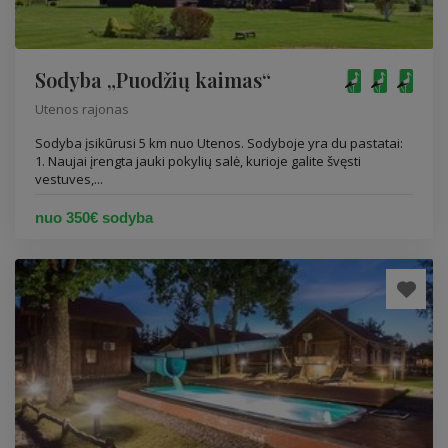
Sodyba „Puodžių kaimas“
Utenos rajonas
Sodyba įsikūrusi 5 km nuo Utenos. Sodyboje yra du pastatai:
1. Naujai įrengta jauki pokylių salė, kurioje galite švęsti
vestuves,...
nuo 350€ sodyba