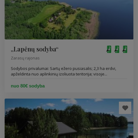
„Lapėnų sodyba“
Zarasų rajonas
Sodybos privalumai: Sartų ežero pusiasalis; 2,3 ha erdvi,
apželdinta nuo aplinkinių izoliuota teritorija; visoje...
nuo 80€ sodyba