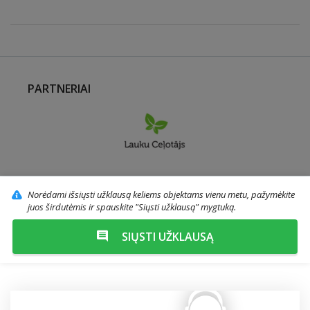
PARTNERIAI
Norėdami išsiųsti užklausą keliems objektams vienu metu, pažymėkite
juos širdutėmis ir spauskite "Siųsti užklausą" mygtuką.
SIŲSTI UŽKLAUSĄ