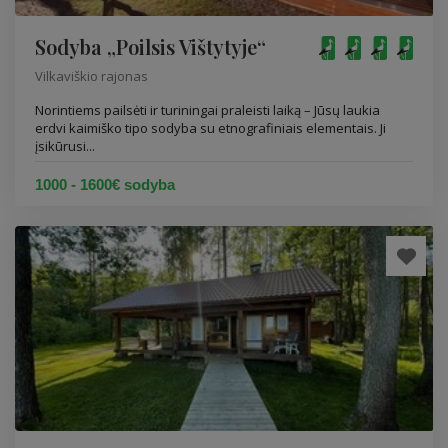
Sodyba „Poilsis Vištytyje“
Vilkaviškio rajonas
Norintiems pailsėti ir turiningai praleisti laiką – Jūsų laukia
erdvi kaimiško tipo sodyba su etnografiniais elementais. Ji
įsikūrusi...
1000 - 1600€ sodyba