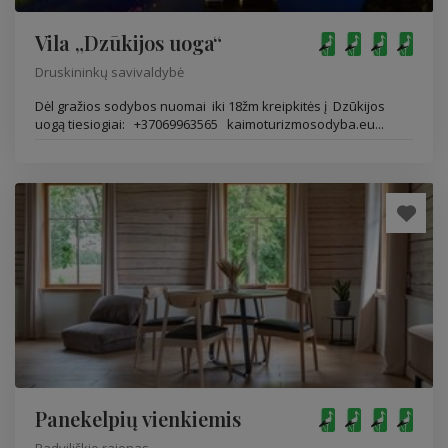
Vila „Dzūkijos uoga“
Druskininkų savivaldybė
Dėl gražios sodybos nuomai iki 18žm kreipkitės į Dzūkijos
uogą tiesiogiai: +37069963565 kaimoturizmosodyba.eu...
Panekelpių vienkiemis
Radviliškio rajonas