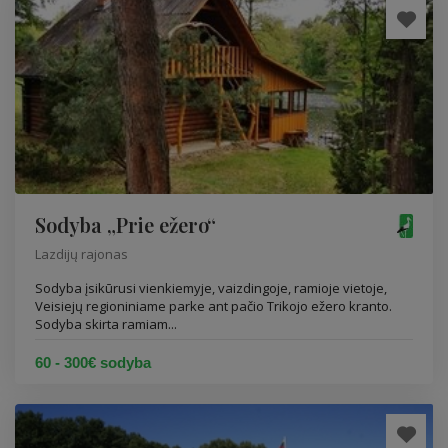
Sodyba „Prie ežero“
Lazdijų rajonas
Sodyba įsikūrusi vienkiemyje, vaizdingoje, ramioje vietoje,
Veisiejų regioniniame parke ant pačio Trikojo ežero kranto.
Sodyba skirta ramiam...
60 - 300€ sodyba