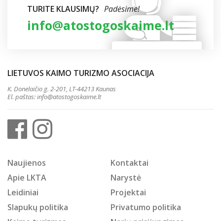
TURITE KLAUSIMŲ?
Padėsime!
info@atostogoskaime.lt
LIETUVOS KAIMO TURIZMO ASOCIACIJA
K. Donelaičio g. 2-201, LT-44213 Kaunas
El. paštas:
info@atostogoskaime.lt
Naujienos
Kontaktai
Apie LKTA
Narystė
Leidiniai
Projektai
Slapukų politika
Privatumo politika