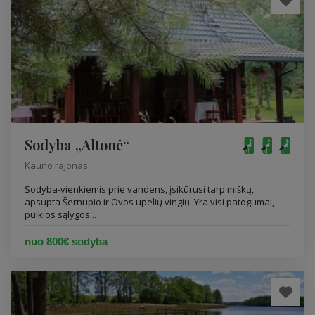
Sodyba „Altonė“
Kauno rajonas
Sodyba-vienkiemis prie vandens, įsikūrusi tarp miškų,
apsupta Šernupio ir Ovos upelių vingių. Yra visi patogumai,
puikios sąlygos...
nuo 800€ sodyba