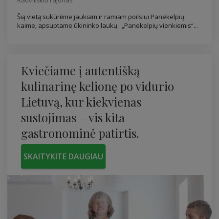
Šią vietą sukūrėme jaukiam ir ramiam poilsiui Panekelpių
kaime, apsuptame ūkininko laukų. „Panekelpių vienkiemis“...
Kviečiame į autentišką
kulinarinę kelionę po vidurio
Lietuvą, kur kiekvienas
sustojimas – vis kita
gastronominė patirtis.
SKAITYKITE DAUGIAU