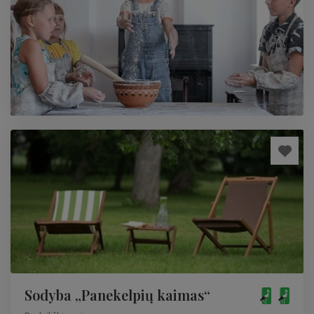
Sodyba „Panekelpių kaimas“