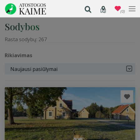
(0)
Sodybos
Rasta sodybų:
267
Rikiavimas
Naujausi pasiūlymai