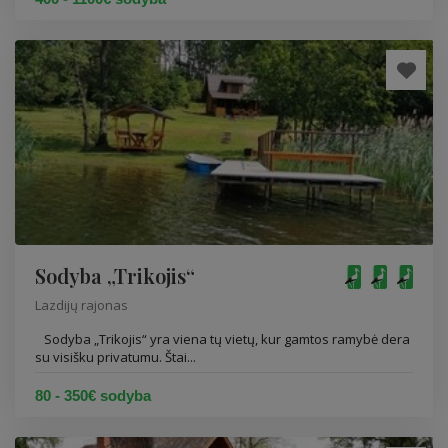
Sodyba „Trikojis“
Lazdijų rajonas
Sodyba „Trikojis“ yra viena tų vietų, kur gamtos ramybė dera
su visišku privatumu. Štai...
80 - 350€ sodyba