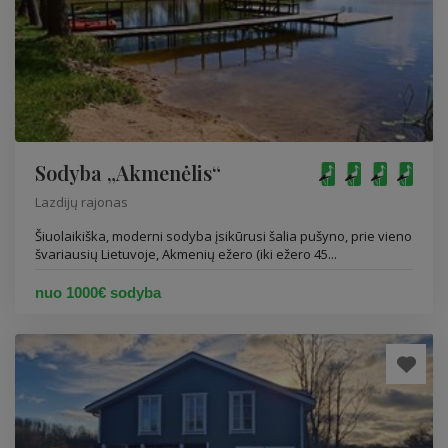
Sodyba „Akmenėlis“
Lazdijų rajonas
Šiuolaikiška, moderni sodyba įsikūrusi šalia pušyno, prie vieno
švariausių Lietuvoje, Akmenių ežero (iki ežero 45...
nuo 1000€ sodyba