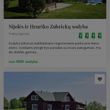
Nijolės ir Henriko Zubrickų sodyba
Trakų rajonas
Sodyba įsikūrusi Aukštadvario regioniniame parke prie Navo
ežero. Svečiams įrengti trys pastatai su visais patogumais. Yra
dvi didelės garinės...
nuo 600€ sodyba