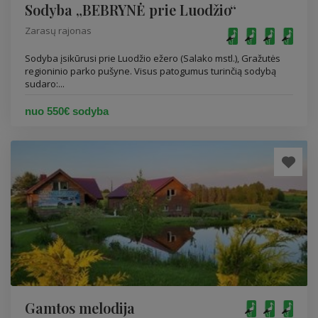
Sodyba „BEBRYNĖ prie Luodžio“
Zarasų rajonas
Sodyba įsikūrusi prie Luodžio ežero (Salako mstl.), Gražutės
regioninio parko pušyne. Visus patogumus turinčią sodybą
sudaro:...
nuo 550€ sodyba
Gamtos melodija