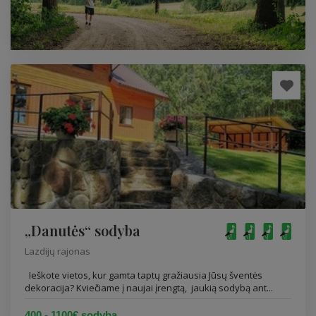
„Danutės“ sodyba
Lazdijų rajonas
Ieškote vietos, kur gamta taptų gražiausia Jūsų šventės
dekoracija? Kviečiame į naujai įrengtą, jaukią sodybą ant...
400 - 1100€ sodyba