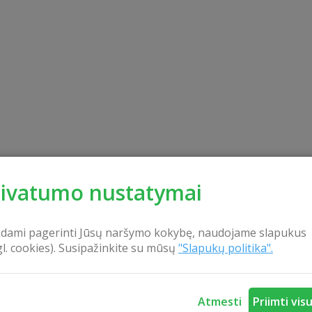
rivatumo nustatymai
kdami pagerinti Jūsų naršymo kokybę, naudojame slapukus
gl. cookies). Susipažinkite su mūsų
"Slapukų politika".
Atmesti
Priimti vis