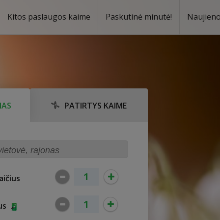
Kitos paslaugos kaime
Paskutinė minutė!
Naujien
a
oma
MAS
PATIRTYS KAIME
ičius
ius