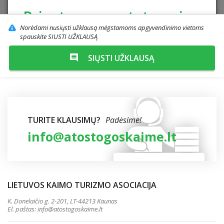
Privatumo nustatymai
Norėdami nusiųsti užklausą mėgstamoms apgyvendinimo vietoms
spauskite SIUSTI UŽKLAUSĄ
Siekdami pagerinti Jūsų naršymo kokybę,
naudojame slapukus (angl. cookies).
SIŲSTI UŽKLAUSĄ
Susipažinkite su mūsų
"Slapukų politika".
Atmesti
Priimti visus
TURITE KLAUSIMŲ?
Padėsime!
info@atostogoskaime.lt
LIETUVOS KAIMO TURIZMO ASOCIACIJA
K. Donelaičio g. 2-201, LT-44213 Kaunas
El. paštas:
info@atostogoskaime.lt