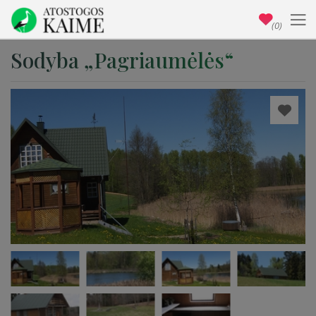
(0)
Sodyba „Pagriaumėlės“