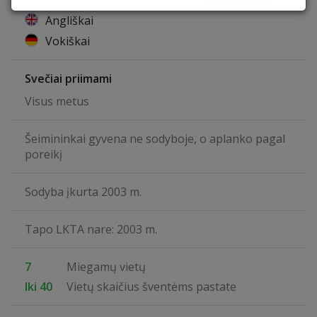
Angliškai
Vokiškai
Svečiai priimami
Visus metus
Šeimininkai gyvena ne sodyboje, o aplanko pagal
poreikį
Sodyba įkurta 2003 m.
Tapo LKTA nare: 2003 m.
7
Miegamų vietų
Iki 40
Vietų skaičius šventėms pastate