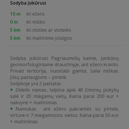
Sodyba įsikūrusi
10 m
iki ežero
0 m
iki miško
5 km
iki stoties ar stotelės
5 km
iki maitinimo įstaigos
Sodyba įsikūrusi Pagriaumėlių kaime, Jankūnų
geomorfologiniame draustinyje, ant ežero kranto.
Privati teritorija, nuostabi gamta, šalia miškas.
Jūsų paslaugoms – pirtelė.
Sodyboje yra 2 pastatai :
Didelis namas, talpina apie 40 žmonių pokylių
salė ir 20 miegamų vietų. Kaina parai 200 eur +
nakvynė + maitinimas
Namukas ant ežero pakrantės su pirtele,
virtuve ir 7 miegamosios vietos. Kaina parai 50 eur
+ maitinimas.