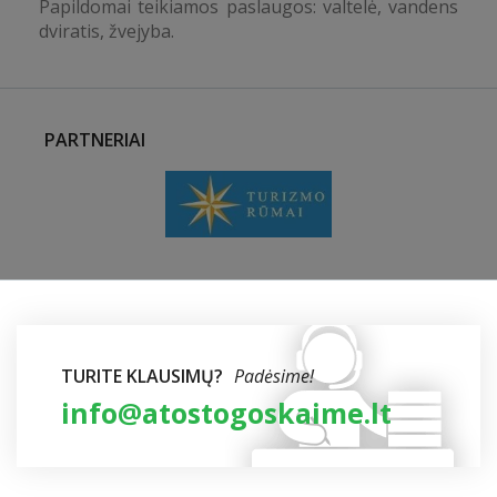
Papildomai teikiamos paslaugos: valtelė, vandens
dviratis, žvejyba.
PARTNERIAI
TURITE KLAUSIMŲ?
Padėsime!
info@atostogoskaime.lt