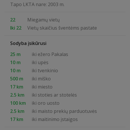
Tapo LKTA nare: 2003 m.
22
Miegamų vietų
Iki 22
Vietų skaičius šventėms pastate
Sodyba įsikūrusi
25 m
iki ežero Pakalas
10 m
iki upės
10 m
iki tvenkinio
500 m
iki miško
17 km
iki miesto
2.5 km
iki stoties ar stotelės
100 km
iki oro uosto
2.5 km
iki maisto prekių parduotuvės
17 km
iki maitinimo įstaigos