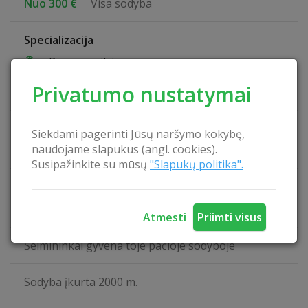
Nuo 300 €
Visa sodyba
Specializacija
Ramus poilsis
Poilsis su šeima
Privatumo nustatymai
Šeimos šventės
Šeimininkai kalba
Siekdami pagerinti Jūsų naršymo kokybę,
naudojame slapukus (angl. cookies).
Angliškai
Susipažinkite su mūsų
"Slapukų politika".
Svečiai priimami
Visus metus
Atmesti
Priimti visus
Šeimininkai gyvena toje pačioje sodyboje
Sodyba įkurta 2000 m.