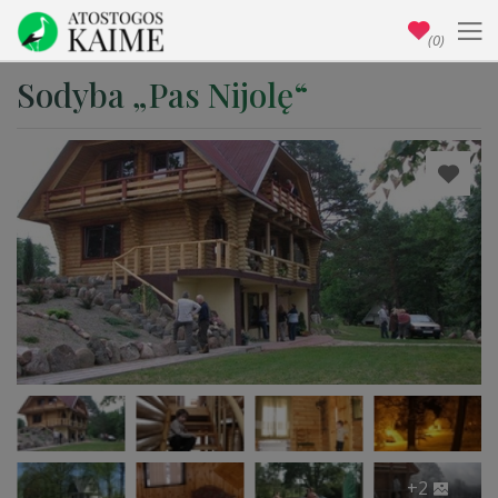
(0)
Sodyba „Pas Nijolę“
+2