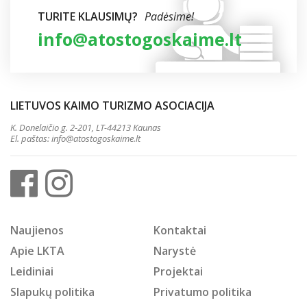
TURITE KLAUSIMŲ?
Padėsime!
info@atostogoskaime.lt
LIETUVOS KAIMO TURIZMO ASOCIACIJA
K. Donelaičio g. 2-201, LT-44213 Kaunas
El. paštas:
info@atostogoskaime.lt
Naujienos
Kontaktai
Apie LKTA
Narystė
Leidiniai
Projektai
Slapukų politika
Privatumo politika