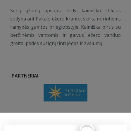
Senų ąžuolų apsupta erdvi kaimiško stiliaus
sodyba ant Pakalo ežero kranto, skirta norintiems
ramybės gamtos prieglobstyje. Kaimiška pirtis su
beržinėmis vantomis ir gaivus ežero vanduo
greitai padės susigrąžinti jėgas ir žvalumą.
PARTNERIAI