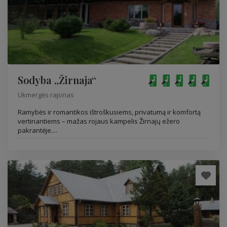
Sodyba „Žirnaja“
Ukmergės rajonas
Ramybės ir romantikos ištroškusiems, privatumą ir komfortą
vertinantiems – mažas rojaus kampelis Žirnajų ežero
pakrantėje....