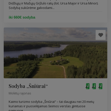
Didžiųjų ir Mažųjų Grįžulo ratų (lot. Ursa Major ir Ursa Minor).
Sodybą sukūrėme galvodami...
iki 660€ sodyba
Sodyba „Šniūrai“
Molėtų rajonas
Kaimo turizmo sodyba „Šniūrai“ – tai daugiau nei 20 metų
kuriamas ir puoselėjamas šeimos verslas gimtuose
namuose....