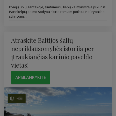
Dviejų upių santakoje, šimtamečių liepų kaimynystėje įsikūrusi
Panekelpių kaimo sodyba skirta ramiam poilsiui ir kūrybai bei
stilingoms...
Atraskite Baltijos šalių
nepriklausomybės istoriją per
įtraukiančias karinio paveldo
vietas!
APSILANKYKITE