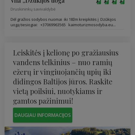
Vila „Dzūkijos uoga“
Druskininkų savivaldybė
Dėl gražios sodybos nuomai iki 18žm kreipkitės į Dzūkijos
uogą tiesiogiai: +37069963565 kaimoturizmosodyba.eu...
Leiskitės į kelionę po gražiausius
vandens telkinius – nuo ​​ramių
ežerų ir vingiuojančių upių iki
didingos Baltijos jūros. Raskite
vietą poilsiui, nuotykiams ir
gamtos pažinimui!
DAUGIAU INFORMACIJOS