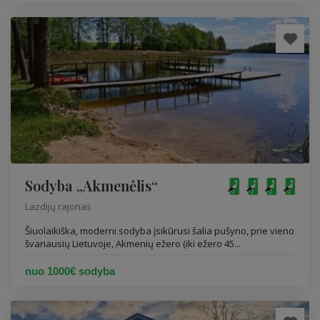
Sodyba „Akmenėlis“
Lazdijų rajonas
Šiuolaikiška, moderni sodyba įsikūrusi šalia pušyno, prie vieno
švariausių Lietuvoje, Akmenių ežero (iki ežero 45...
nuo 1000€ sodyba