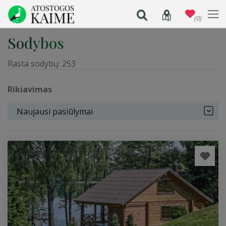
(0)
Sodybos
Rasta sodybų:
253
Rikiavimas
Naujausi pasiūlymai