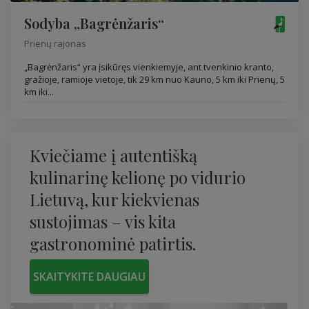
Sodyba „Bagrėnžaris“
Prienų rajonas
„Bagrėnžaris“ yra įsikūręs vienkiemyje, ant tvenkinio kranto,
gražioje, ramioje vietoje, tik 29 km nuo Kauno, 5 km iki Prienų, 5
km iki...
Kviečiame į autentišką
kulinarinę kelionę po vidurio
Lietuvą, kur kiekvienas
sustojimas – vis kita
gastronominė patirtis.
SKAITYKITE DAUGIAU