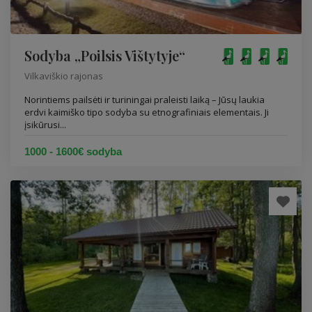
Sodyba „Poilsis Vištytyje“
Vilkaviškio rajonas
Norintiems pailsėti ir turiningai praleisti laiką – Jūsų laukia
erdvi kaimiško tipo sodyba su etnografiniais elementais. Ji
įsikūrusi...
1000 - 1600€ sodyba