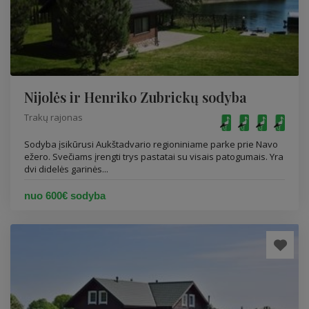
Nijolės ir Henriko Zubrickų sodyba
Trakų rajonas
Sodyba įsikūrusi Aukštadvario regioniniame parke prie Navo
ežero. Svečiams įrengti trys pastatai su visais patogumais. Yra
dvi didelės garinės...
nuo 600€ sodyba