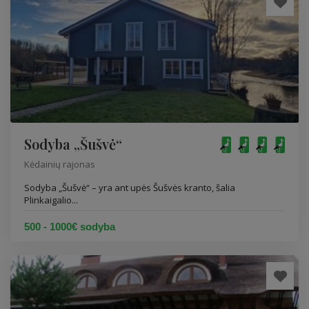
Sodyba „Šušvė“
Kėdainių rajonas
Sodyba „Šušvė“ – yra ant upės Šušvės kranto, šalia
Plinkaigalio...
500 - 1000€ sodyba