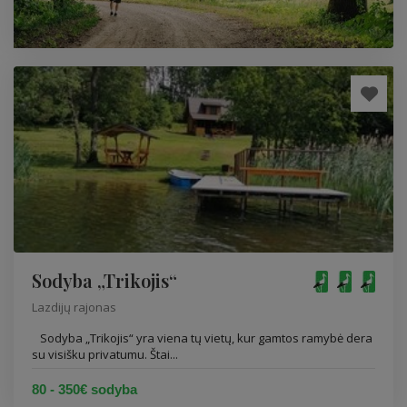
Sodyba „Trikojis“
Lazdijų rajonas
Sodyba „Trikojis“ yra viena tų vietų, kur gamtos ramybė dera
su visišku privatumu. Štai...
80 - 350€ sodyba