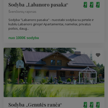
Sodyba „Labanoro pasaka“
Švenčionių rajonas
Sodyba "Labanoro pasaka" - nuostabi sodyba su pirtele ir
kubilu Labanoro girioje! Apartamentai, nameliai, privatus
poilsis, daug...
nuo 1000€ sodyba
Sodyba „Genutės ranča“