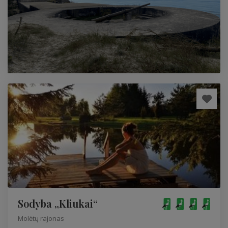
Sodyba „Kliukai“
Molėtų rajonas