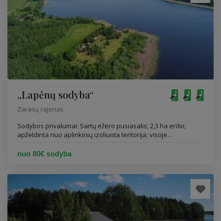
„Lapėnų sodyba“
Zarasų rajonas
Sodybos privalumai: Sartų ežero pusiasalis; 2,3 ha erdvi,
apželdinta nuo aplinkinių izoliuota teritorija; visoje...
nuo 80€ sodyba