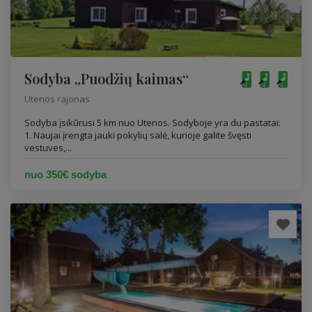
Sodyba „Puodžių kaimas“
Utenos rajonas
Sodyba įsikūrusi 5 km nuo Utenos. Sodyboje yra du pastatai:
1. Naujai įrengta jauki pokylių salė, kurioje galite švęsti
vestuves,...
nuo 350€ sodyba