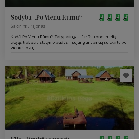
Sodyba „Po Vienu Rūmu“
Šalčininkų rajonas
Kodėl Po Vienu Rūmu?! Tai ypatingas iš mūsų prosenelių
atėjęs trobesių statymo būdas – sujungiant pirkią su tvartu po
vienu stogu,...