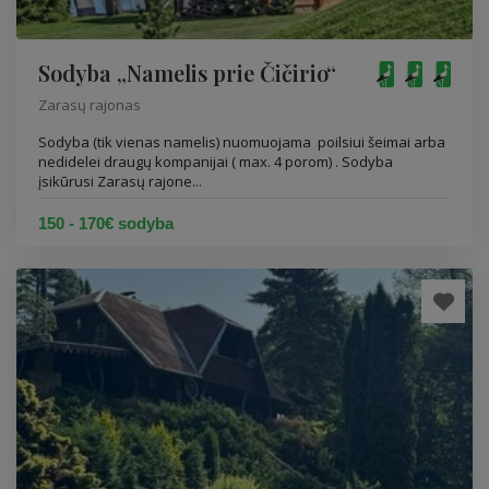
Sodyba „Namelis prie Čičirio“
Zarasų rajonas
Sodyba (tik vienas namelis) nuomuojama poilsiui šeimai arba
nedidelei draugų kompanijai ( max. 4 porom) . Sodyba
įsikūrusi Zarasų rajone...
150 - 170€ sodyba