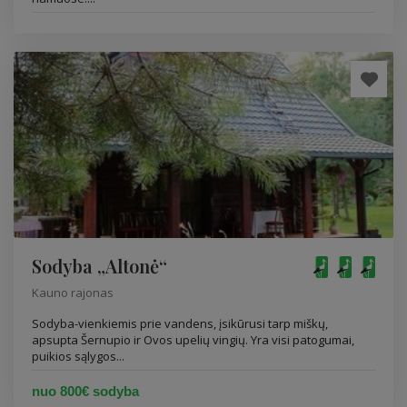
Sodyba „Altonė“
Kauno rajonas
Sodyba-vienkiemis prie vandens, įsikūrusi tarp miškų,
apsupta Šernupio ir Ovos upelių vingių. Yra visi patogumai,
puikios sąlygos...
nuo 800€ sodyba