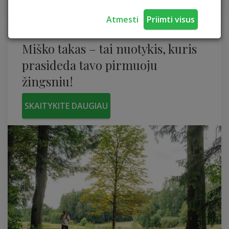
400 - 1100€ sodyba
Atmesti
Priimti visus
Miško takas – tai nuotykis, kuris
prasideda tavo pirmuoju
žingsniu!
SKAITYKITE DAUGIAU