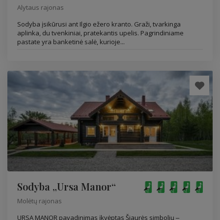
Alytaus rajonas
Sodyba įsikūrusi ant Ilgio ežero kranto. Graži, tvarkinga
aplinka, du tvenkiniai, pratekantis upelis. Pagrindiniame
pastate yra banketinė salė, kurioje...
Sodyba „Ursa Manor“
Molėtų rajonas
URSA MANOR pavadinimas įkvėptas Šiaurės simbolių ‒