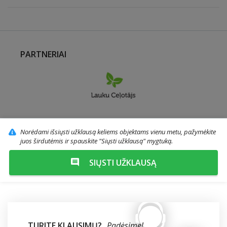
PARTNERIAI
Norėdami išsiųsti užklausą keliems objektams vienu metu, pažymėkite
juos širdutėmis ir spauskite "Siųsti užklausą" mygtuką.
SIŲSTI UŽKLAUSĄ
TURITE KLAUSIMŲ?
Padėsime!