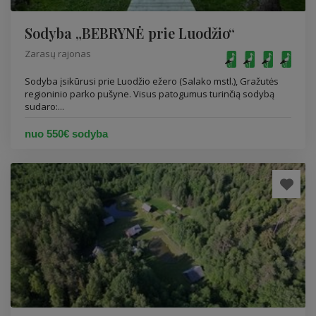
Sodyba „BEBRYNĖ prie Luodžio“
Zarasų rajonas
Sodyba įsikūrusi prie Luodžio ežero (Salako mstl.), Gražutės
regioninio parko pušyne. Visus patogumus turinčią sodybą
sudaro:...
nuo 550€ sodyba