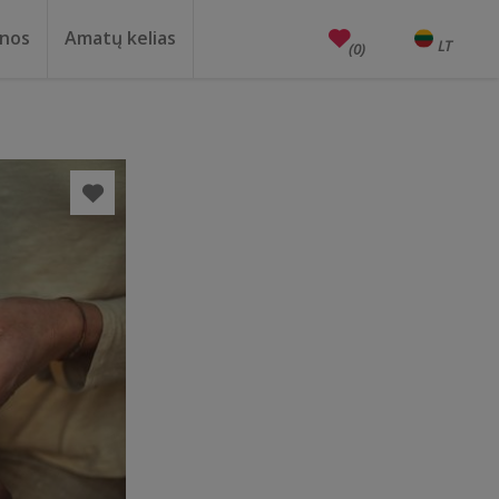
enos
Amatų kelias
LT
EN
(0)
Amatai
Edukacijos
Unesco