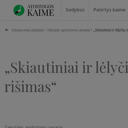
Sodybos
Patirtys kaime
Sodybos prie ežero
Sodybos vestuvėms
Sodybos poilsiui
Vilos, rezidencijos
Sodybos renginiams
Kempingai
Stovyklavietės
Pirties nuo
Baidarių nu
Edukaciniai objektai
Tekstilės apdirbimo amatai
„Skiautiniai ir lėlyčių 
„Skiautiniai ir lėlyč
rišimas“
Tekstilės apdirbimo amatai