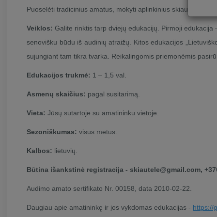
Puoselėti tradicinius amatus, mokyti aplinkinius skiautinių siuv
Veiklos:
Galite rinktis tarp dviejų edukacijų. Pirmoji edukacija 
senovišku būdu iš audinių atraižų. Kitos edukacijos „Lietuviško
sujungiant tam tikra tvarka. Reikalingomis priemonėmis pasirū
Edukacijos trukmė:
1 – 1,5 val.
Asmenų skaičius:
pagal susitarimą.
Vieta:
Jūsų sutartoje su amatininku vietoje.
Sezoniškumas:
visus metus.
Kalbos:
lietuvių.
Būtina išankstinė registracija -
skiautele@gmail.com
, +3
Audimo amato sertifikato Nr. 00158, data 2010-02-22.
Daugiau apie amatininkę ir jos vykdomas edukacijas -
https://g