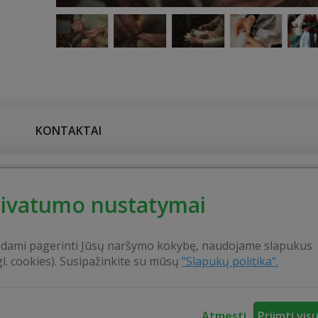
KONTAKTAI
ja – ekspertė, jau daugelį metų puoselėdama tradicinį Lietuvišką pave
rivatumo nustatymai
ilus. Prasidėjo dar 1987 m., kai amatininkė, atėjusi dirbti į mokyklą, ė
sirinkusi audinių skiautelių su vaikais pradėjo dėlioti, kaip vėliau
kdami pagerinti Jūsų naršymo kokybę, naudojame slapukus
tumo, kantrybės, darbo ir laiko reikia sugaišti, norint į vieną darnų siu
gl. cookies). Susipažinkite su mūsų
"Slapukų politika".
Atmesti
Priimti vis