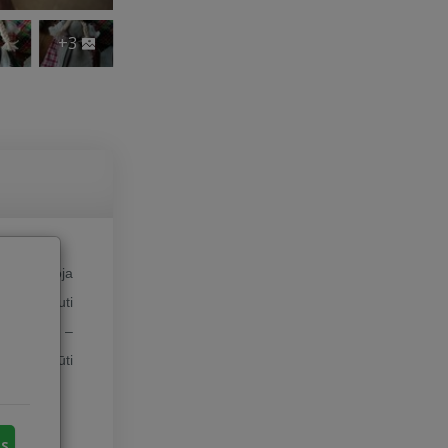
+3
ldą edukuoja
mė vadovauti
 sužinojo, –
vinį susiūti
us