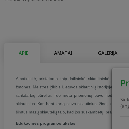
APIE
AMATAI
GALERIJA
Amatininkė, pristatoma kaip dailininkė, skiautininkė, mokyto
P
žmones. Meistrės įdirbis Lietuvos skiautinių istorijoje labai g
rankdarbių būreliui. Tuo metu priemonių buvo nedaug, tad pri
Sie
skiautinius. Kas bent kartą siuvo skiautinius, žino, kiek kruopš
(an
šimtus mažų skiautelių taip, kad jos suskambėtų, prabiltų.
Edukacinės programos tikslas