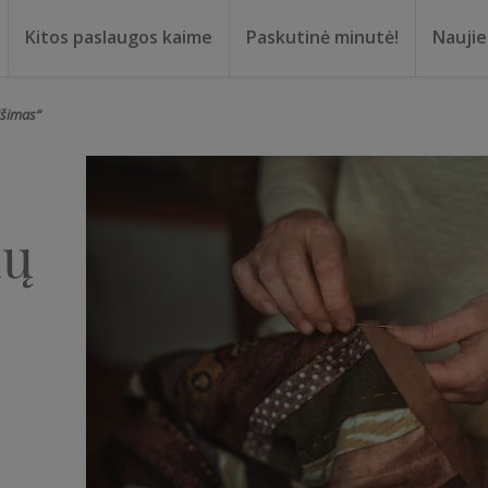
Kitos paslaugos kaime
Paskutinė minutė!
Nauji
ma
oma
rišimas“
ių