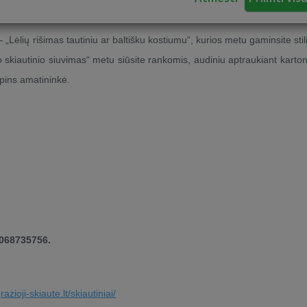
imo meno ir sudominti bei įtraukti dalyvius į edukacijos veiklas.
– „Lėlių rišimas tautiniu ar baltišku kostiumu“, kurios metu gaminsite stil
 skiautinio siuvimas“ metu siūsite rankomis, audiniu aptraukiant kartonė
pins amatininkė.
7068735756.
razioji-skiaute.lt/skiautiniai/