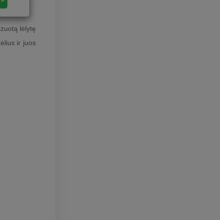
izuotą lėlytę
lius ir juos