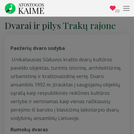
(0)
Dvarai ir pilys Trakų rajone
Paežerių dvaro sodyba
Unikaliausias Sūduvos krašto dvarų kultūros
paveldo objektas, turintis istorinę, architektūrinę,
urbanistinę ir kraštovaizdinę vertę. Dvaro
ansamblis 1992 m. įtrauktas į saugojamų objektų
sąrašą kaip respublikinės reikšmės kultūros
vertybė ir vertinamas kaip vienas raiškiausių
perėjimo iš baroko į klasicizmą laikotarpio dvarų
sodybinių ansamblių Lietuvoje.
Rumokų dvaras