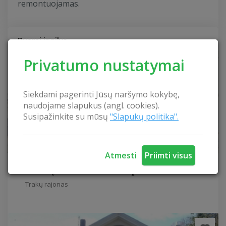
remontuojamas.
Dvarai ir pilys
Privatumo nustatymai
Siekdami pagerinti Jūsų naršymo kokybę,
naudojame slapukus (angl. cookies).
Susipažinkite su mūsų
"Slapukų politika".
Atmesti
Priimti visus
Trakų Vokės dvaras ir parkas
Trakų rajonas