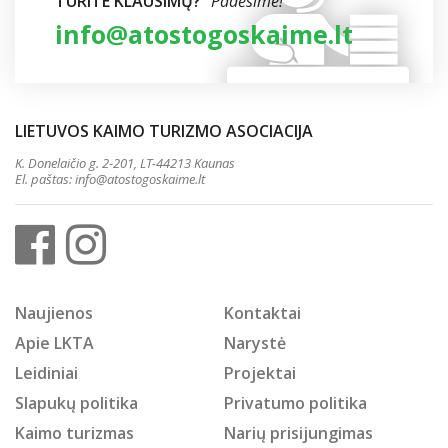
TURITE KLAUSIMŲ?
Padėsime!
info@atostogoskaime.lt
LIETUVOS KAIMO TURIZMO ASOCIACIJA
K. Donelaičio g. 2-201, LT-44213 Kaunas
El. paštas:
info@atostogoskaime.lt
Naujienos
Kontaktai
Apie LKTA
Narystė
Leidiniai
Projektai
Slapukų politika
Privatumo politika
Kaimo turizmas
Narių prisijungimas