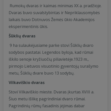
Rumokų dvaras ir kaimas minimas XX a. pradžioje.
Dvaras buvo suvalstybintas ir Nepriklausomybės
laikais buvo Dotnuvos Žemės ūkio Akademijos
eksperimentinis ūkis.
Šūklių dvaras
9 ha sulaukėjusiame parke stovi Šūklių dvaro
sodybos pastatai. Legendos byloja, kad rūmai
iškilo senoje kryžiuočių piliavietėje.1923 m.,
pirmojo Lietuvos visuotinio gyventojų surašymo
metu, Šūklių dvare buvo 13 sodybų.
Vilkaviškio dvaras
Stovi Vilkaviškio mieste. Dvaras įkurtas XVIII a.
Šiuo metu išlikę pagrindiniai dvaro rūmai.
Pagrindinių rūmų fasadinis įėjimas dabar