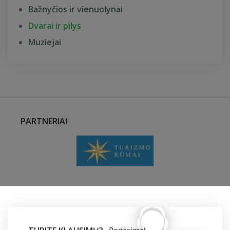
Bažnyčios ir vienuolynai
Dvarai ir pilys
Muziejai
PARTNERIAI