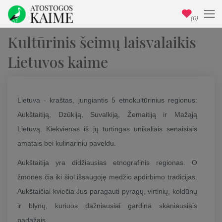
(0)
Kultūrinis šeimų laisvalaikis
Lietuvos kaime
Lietuva - kraštas, jungiantis 5 etnokultūrinius regionus:
Aukštaitiją, Dzūkiją, Suvalkiją, Žemaitiją ir Mažąją
Lietuvą. Kiekvienas iš jų turtingas unikaliais senaisiais
amatais bei kulinariniu paveldu.
Aukštaitija yra didžiausias etnografinis regionas. O
žmonės čia iki šiol išsaugoję medžio apdirbimo tradicijas.
Aukštaičiai kviečia Jus paragauti pyragų, virtinių, koldūnų
ir blynų, kuriuos dažniausiai gardina skaniausiais
padažais.