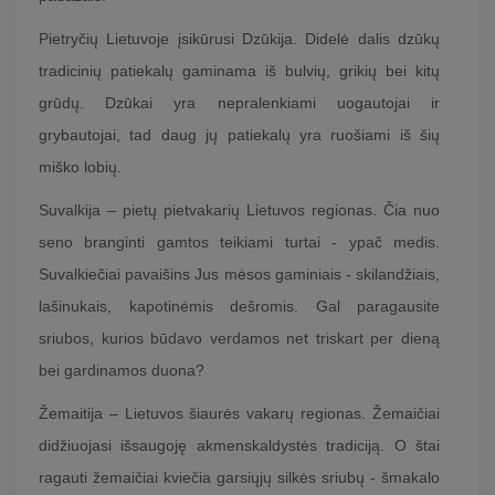
Pietryčių Lietuvoje įsikūrusi Dzūkija. Didelė dalis dzūkų
tradicinių patiekalų gaminama iš bulvių, grikių bei kitų
grūdų. Dzūkai yra nepralenkiami uogautojai ir
grybautojai, tad daug jų patiekalų yra ruošiami iš šių
miško lobių.
Suvalkija – pietų pietvakarių Lietuvos regionas. Čia nuo
seno branginti gamtos teikiami turtai - ypač medis.
Suvalkiečiai pavaišins Jus mėsos gaminiais - skilandžiais,
lašinukais, kapotinėmis dešromis. Gal paragausite
sriubos, kurios būdavo verdamos net triskart per dieną
bei gardinamos duona?
Žemaitija – Lietuvos šiaurės vakarų regionas. Žemaičiai
didžiuojasi išsaugoję akmenskaldystės tradiciją. O štai
ragauti žemaičiai kviečia garsiųjų silkės sriubų - šmakalo