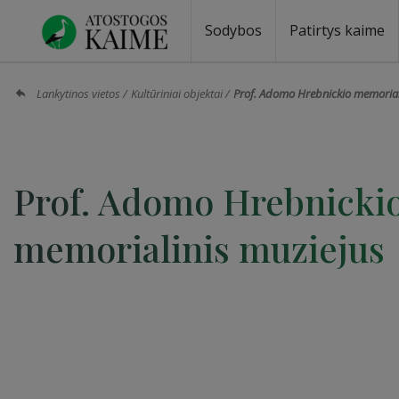
Sodybos
Patirtys kaime
Sodybos prie ežero
Sodybos vestuvėms
Sodybos poilsiui
Vilos, rezidencijos
Sodybos renginiams
Kempingai
Stovyklavietės
Pirties nuom
Baidarių nu
Lankytinos vietos
Kultūriniai objektai
Prof. Adomo Hrebnickio memorial
Prof. Adomo Hrebnicki
memorialinis muziejus