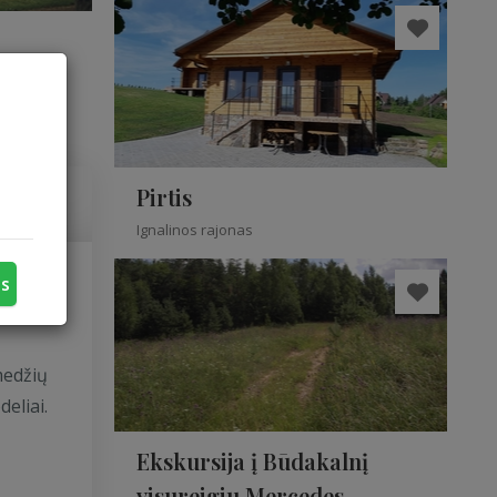
Pirtis
Ignalinos rajonas
us
ite su
medžių
eliai.
Ekskursija į Būdakalnį
visureigiu Mercedes