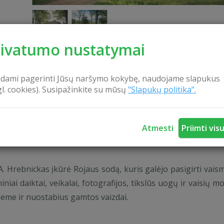
rivatumo nustatymai
kdami pagerinti Jūsų naršymo kokybę, naudojame slapukus
gl. cookies). Susipažinkite su mūsų
"Slapukų politika".
KONTAKTAI
Atmesti
Priimti vis
kaimą. Ten esančiame memorialiniame muziejuje susipažins
Hrebnickas įkūrė Rojaus sodą, kuris galėjo pasigirti vais
i daiktai, veikalai, fotografijos, tikslūs uogų ir vaisių mod
žeme ir nuostabius gamtos vaizdai.