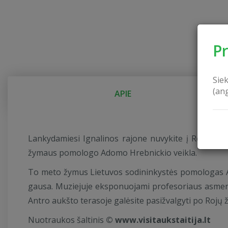
P
Sie
(an
APIE
Lankydamiesi Ignalinos rajone nuvykite į Rojaus 
žymaus pomologo Adomo Hrebnickio veikla.
To meto žymus Lietuvos sodininkystės pomologas A. 
gausa. Muziejuje eksponuojami profesoriaus asmeninia
Antro aukšto terasoje galėsite pasižvalgyti po Rojų 
Nuotraukos šaltinis
© www.visitaukstaitija.lt