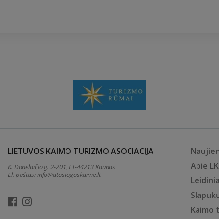
LIETUVOS KAIMO TURIZMO ASOCIACIJA
Naujie
Apie L
K. Donelaičio g. 2-201, LT-44213 Kaunas
El. paštas:
info@atostogoskaime.lt
Leidinia
Slapukų
Kaimo 