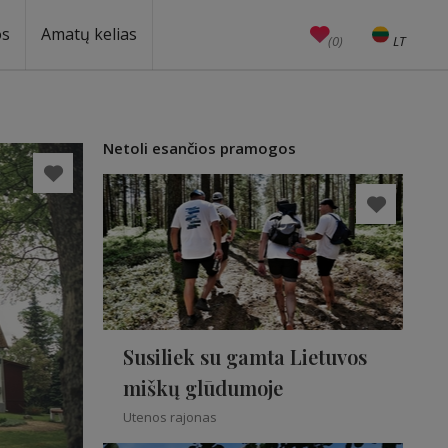
os
Amatų kelias
(0)
LT
EN
Amatai
Edukacijos
Unesco
Netoli esančios pramogos
Susiliek su gamta Lietuvos
miškų glūdumoje
Utenos rajonas