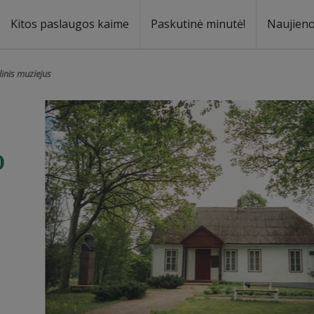
Kitos paslaugos kaime
Paskutinė minutė!
Naujien
a
oma
inis muziejus
o