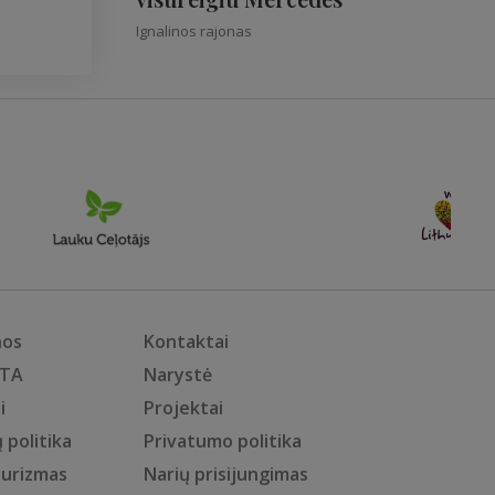
Ignalinos rajonas
nos
Kontaktai
KTA
Narystė
i
Projektai
 politika
Privatumo politika
turizmas
Narių prisijungimas