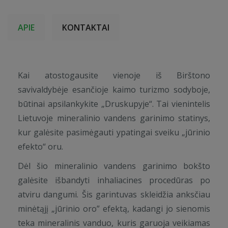
APIE
KONTAKTAI
Kai atostogausite vienoje iš Birštono
savivaldybėje esančioje kaimo turizmo sodyboje,
būtinai apsilankykite „Druskupyje“. Tai vienintelis
Lietuvoje mineralinio vandens garinimo statinys,
kur galėsite pasimėgauti ypatingai sveiku „jūrinio
efekto“ oru.
Dėl šio mineralinio vandens garinimo bokšto
galėsite išbandyti inhaliacines procedūras po
atviru dangumi. Šis garintuvas skleidžia anksčiau
minėtąjį „jūrinio oro” efektą, kadangi jo sienomis
teka mineralinis vanduo, kuris garuoja veikiamas