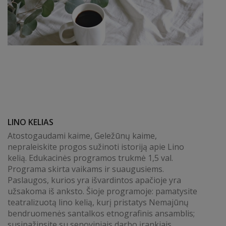
LINO KELIAS
Atostogaudami kaime, Geležūnų kaime,
nepraleiskite progos sužinoti istoriją apie Lino
kelią. Edukacinės programos trukmė 1,5 val.
Programa skirta vaikams ir suaugusiems.
Paslaugos, kurios yra išvardintos apačioje yra
užsakoma iš anksto. Šioje programoje: pamatysite
teatralizuotą lino kelią, kurį pristatys Nemajūnų
bendruomenės santalkos etnografinis ansamblis;
susipažinsite su senoviniais darbo įrankiais,