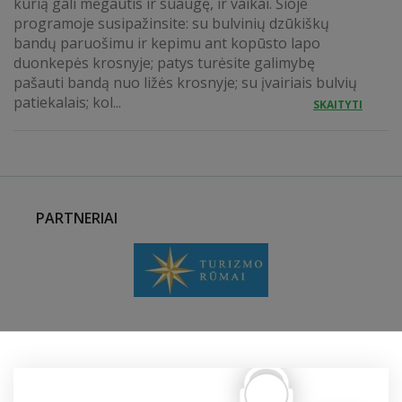
kurią gali mėgautis ir suaugę, ir vaikai. Šioje
programoje susipažinsite: su bulvinių dzūkiškų
bandų paruošimu ir kepimu ant kopūsto lapo
duonkepės krosnyje; patys turėsite galimybę
pašauti bandą nuo ližės krosnyje; su įvairiais bulvių
patiekalais; kol...
SKAITYTI
PARTNERIAI