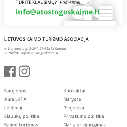
TURITE KLAUSIMŲ?
Padėsime!
info@atostogoskaime.lt
LIETUVOS KAIMO TURIZMO ASOCIACIJA
K. Donelaičio g. 2-201, LT-44213 Kaunas
El. paštas:
info@atostogoskaime.lt
Naujienos
Kontaktai
Apie LKTA
Narystė
Leidiniai
Projektai
Slapukų politika
Privatumo politika
Kaimo turizmas
Narių prisijungimas