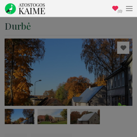
(0)
Durbė