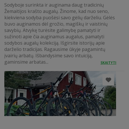
Sodyboje surinkta ir auginama daug tradicinių
Žemaitijos krašto augalų. Žinome, kad nuo seno,
kiekviena sodyba puošėsi savo gėlių darželiu. Gėlės
buvo auginamos dėl grožio, magiškų ir vaistinių
savybių. Atvykę turėsite galimybę pamatyti ir
sužinoti apie čia auginamus augalus, pamatyti
sodybos augalų kolekciją. Išgirsite istorijų apie
darželio tradicijas. Ragausime ūkyje pagamintų
įvairių arbatų. Išbandysime savo intuiciją,
gaminsime arbatas...
SKAITYTI