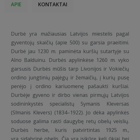
APIE
KONTAKTAI
Durbė yra mažiausias Latvijos miestelis pagal
gyventojų skaičių (apie 500) su garsia praeitimi.
Durbė jau 1230 m. paminėta kuršių sutartyje su
Alno Balduinu. Durbės apylinkėse 1260 m. vyko
garsusis Durbės mūšis tarp Livonijos ir Vokiečių
ordino jungtinių pajėgų ir žemaičių, į kurių pusę
perėjo į ordino kariuomenę pašaukti kuršiai.
Durbėje gyveno ir dirbo vienas pirmųjų Latvijos
sodininkystės specialistų Symanis Kleversas
(Sīmanis Klevers) (1834–1922). Jo dėka apylinkės
soduose galima rasti daugybę retų obelų veislių.
Durbės herbe, kuris patvirtintas 1925 m.,
yra sidabrinė obelis. Čia yra įsikūrę keli ūkiai bei