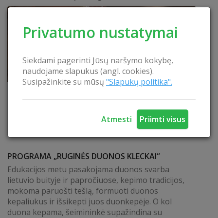
Privatumo nustatymai
Siekdami pagerinti Jūsų naršymo kokybę,
naudojame slapukus (angl. cookies).
Susipažinkite su mūsų
"Slapukų politika".
Atmesti
Priimti visus
PROGRAMA „RUGINĖS DUONOS KLECKAI“
Edukacijos metu pasakojama duonos svarba
lietuvio buityje ir papročiuose, kepimo tradicijos,
mokoma paruošti tešlą, formuoti duonos
kepaliukus ir išsikepti juos duonkepėje. O kol
duona kepama, šeimininkė supažindina su