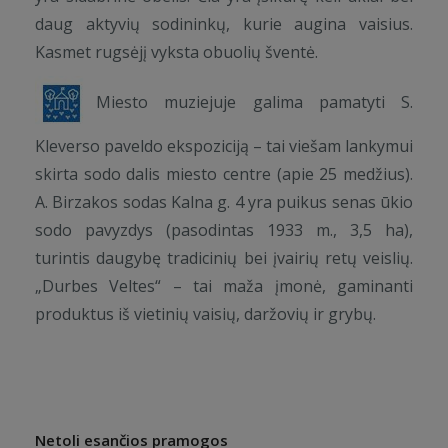
daug aktyvių sodininkų, kurie augina vaisius.
Kasmet rugsėjį vyksta obuolių šventė.
Miesto muziejuje galima pamatyti S.
Kleverso paveldo ekspoziciją – tai viešam lankymui
skirta sodo dalis miesto centre (apie 25 medžius).
A. Birzakos sodas Kalna g. 4 yra puikus senas ūkio
sodo pavyzdys (pasodintas 1933 m., 3,5 ha),
turintis daugybę tradicinių bei įvairių retų veislių.
„Durbes Veltes“ – tai maža įmonė, gaminanti
produktus iš vietinių vaisių, daržovių ir grybų.
Netoli esančios pramogos