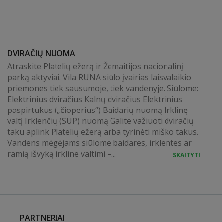
DVIRAČIŲ NUOMA
Atraskite Platelių ežerą ir Žemaitijos nacionalinį
parką aktyviai. Vila RUNA siūlo įvairias laisvalaikio
priemones tiek sausumoje, tiek vandenyje. Siūlome:
Elektrinius dviračius Kalnų dviračius Elektrinius
paspirtukus („čioperius“) Baidarių nuomą Irklinę
valtį Irklenčių (SUP) nuomą Galite važiuoti dviračių
taku aplink Platelių ežerą arba tyrinėti miško takus.
Vandens mėgėjams siūlome baidares, irklentes ar
ramią išvyką irkline valtimi –...
SKAITYTI
PARTNERIAI