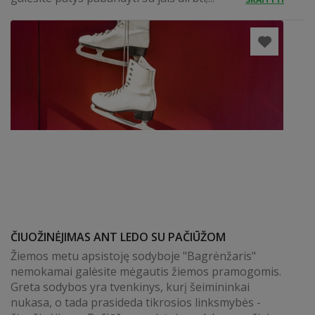
ČIUOŽINĖJIMAS ANT LEDO SU PAČIŪŽOM
Žiemos metu apsistoję sodyboje "Bagrėnžaris"
nemokamai galėsite mėgautis žiemos pramogomis.
Greta sodybos yra tvenkinys, kurį šeimininkai
nukasa, o tada prasideda tikrosios linksmybės -