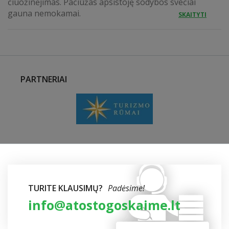
čiuožinėjimas. Pačiūžas apsistoję sodybos svečiai
gauna nemokamai.
SKAITYTI
PARTNERIAI
TURITE KLAUSIMŲ?
Padėsime!
info@atostogoskaime.lt