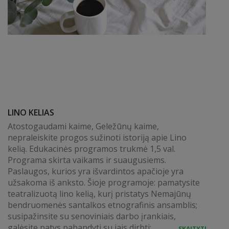
LINO KELIAS
Atostogaudami kaime, Geležūnų kaime,
nepraleiskite progos sužinoti istoriją apie Lino
kelią. Edukacinės programos trukmė 1,5 val.
Programa skirta vaikams ir suaugusiems.
Paslaugos, kurios yra išvardintos apačioje yra
užsakoma iš anksto. Šioje programoje: pamatysite
teatralizuotą lino kelią, kurį pristatys Nemajūnų
bendruomenės santalkos etnografinis ansamblis;
susipažinsite su senoviniais darbo įrankiais,
galėsite patys pabandyti su jais dirbti;...
SKAITYTI