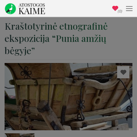
(0)
Kraštotyrinė etnografinė
ekspozicija “Punia amžių
bėgyje”