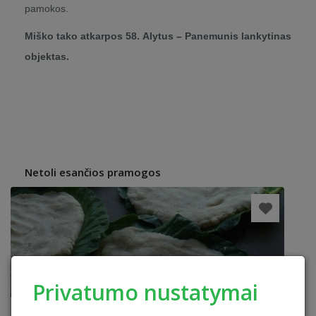
pamokos.
Miško tako atkarpos 58. Alytus – Panemunis lankytinas
objektas.
Netoli esančios pramogos
Privatumo nustatymai