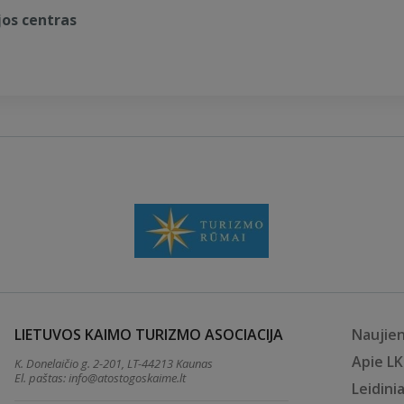
jos centras
LIETUVOS KAIMO TURIZMO ASOCIACIJA
Naujie
Apie L
K. Donelaičio g. 2-201, LT-44213 Kaunas
El. paštas:
info@atostogoskaime.lt
Leidinia