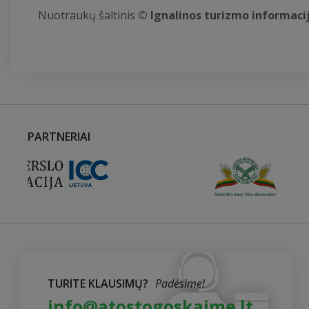
Nuotraukų šaltinis
© Ignalinos turizmo informaci
PARTNERIAI
TURITE KLAUSIMŲ?
Padėsime!
info@atostogoskaime.lt