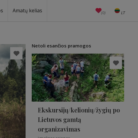
os
Amatų kelias
(0)
LT
EN
Amatai
Edukacijos
Unesco
Netoli esančios pramogos
Ekskursijų/kelionių/žygių po
Lietuvos gamtą
organizavimas