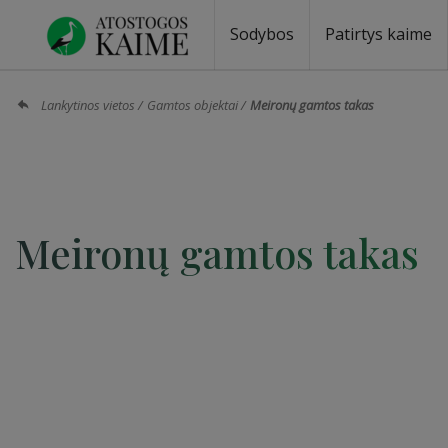
Sodybos
Patirtys kaime
Sodybos prie ežero
Sodybos vestuvėms
Sodybos poilsiui
Vilos, rezidencijos
Sodybos renginiams
Kempingai
Stovyklavietės
Pirties nuom
Baidarių nu
Lankytinos vietos
Gamtos objektai
Meironų gamtos takas
Meironų gamtos takas