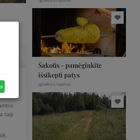
Ignalinos rajonas
Šakotis - pamėginkite
išsikepti patys
Ignalinos rajonas
ningai
us
gamtos
a taip
lį.