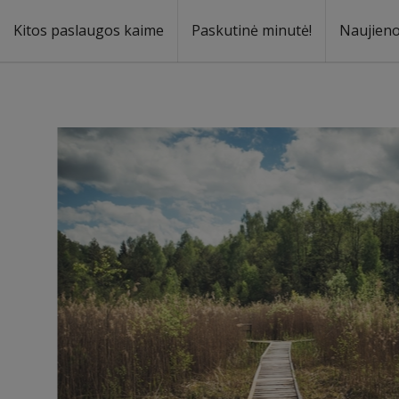
Kitos paslaugos kaime
Paskutinė minutė!
Naujien
a
oma