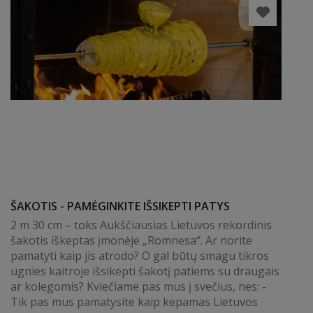
ŠAKOTIS - PAMĖGINKITE IŠSIKEPTI PATYS
2 m 30 cm – toks Aukščiausias Lietuvos rekordinis
šakotis iškeptas įmonėje „Romnesa“. Ar norite
pamatyti kaip jis atrodo? O gal būtų smagu tikros
ugnies kaitroje išsikepti šakotį patiems su draugais
ar kolegomis? Kviečiame pas mus į svečius, nes: -
Tik pas mus pamatysite kaip kepamas Lietuvos