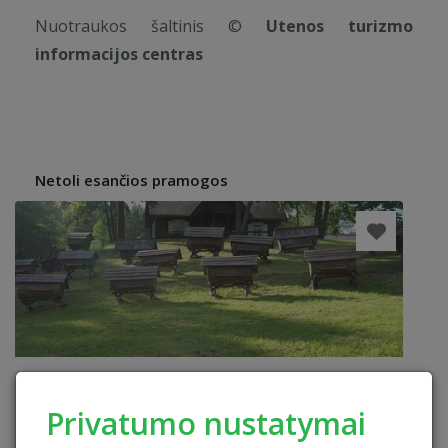
Nuotraukos šaltinis ©
Utenos turizmo
informacijos centras
Netoli esančios pramogos
Privatumo nustatymai