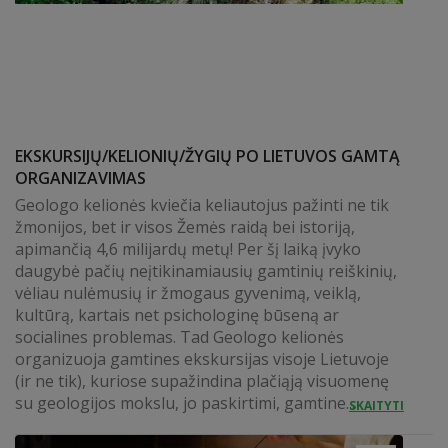
EKSKURSIJŲ/KELIONIŲ/ŽYGIŲ PO LIETUVOS GAMTĄ
ORGANIZAVIMAS
Geologo kelionės kviečia keliautojus pažinti ne tik
žmonijos, bet ir visos Žemės raidą bei istoriją,
apimančią 4,6 milijardų metų! Per šį laiką įvyko
daugybė pačių neįtikinamiausių gamtinių reiškinių,
vėliau nulėmusių ir žmogaus gyvenimą, veiklą,
kultūrą, kartais net psichologinę būseną ar
socialines problemas. Tad Geologo kelionės
organizuoja gamtines ekskursijas visoje Lietuvoje
(ir ne tik), kuriose supažindina plačiąją visuomenę
su geologijos mokslu, jo paskirtimi, gamtine...
SKAITYTI