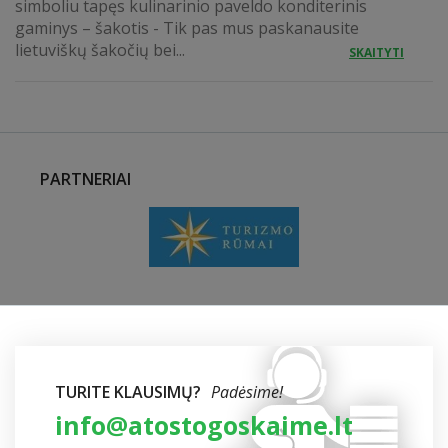
simboliu tapęs kulinarinio paveldo konditerinis
gaminys – šakotis - Tik pas mus paskanausite
lietuviškų šakočių bei...
SKAITYTI
PARTNERIAI
TURITE KLAUSIMŲ?
Padėsime!
info@atostogoskaime.lt