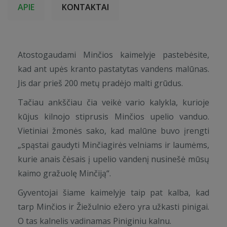
APIE
KONTAKTAI
Atostogaudami Minčios kaimelyje pastebėsite,
kad ant upės kranto pastatytas vandens malūnas.
Jis dar prieš 200 metų pradėjo malti grūdus.
Tačiau ankščiau čia veikė vario kalykla, kurioje
kūjus kilnojo stiprusis Minčios upelio vanduo.
Vietiniai žmonės sako, kad malūne buvo įrengti
„spąstai gaudyti Minčiagirės velniams ir laumėms,
kurie anais čėsais į upelio vandenį nusinešė mūsų
kaimo gražuolę Minčiją“.
Gyventojai šiame kaimelyje taip pat kalba, kad
tarp Minčios ir Žiežulnio ežero yra užkasti pinigai.
O tas kalnelis vadinamas Piniginiu kalnu.