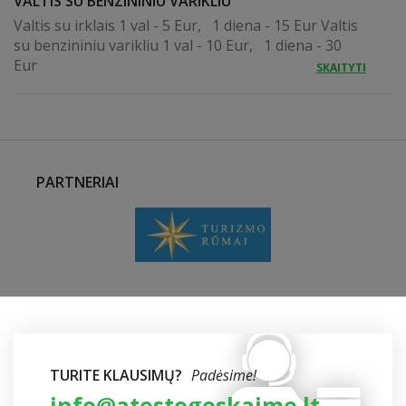
VALTIS SU BENZININIU VARIKLIU
Valtis su irklais 1 val - 5 Eur, 1 diena - 15 Eur Valtis
su benzininiu varikliu 1 val - 10 Eur, 1 diena - 30
Eur
SKAITYTI
PARTNERIAI
TURITE KLAUSIMŲ?
Padėsime!
info@atostogoskaime.lt