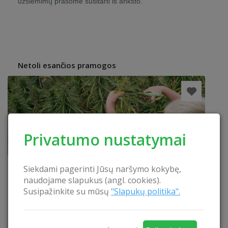
užsiėmimų prašome susitarti iš anksto.
Netoli esančios pramogos
Privatumo nustatymai
Siekdami pagerinti Jūsų naršymo kokybę,
naudojame slapukus (angl. cookies).
Susipažinkite su mūsų
"Slapukų politika".