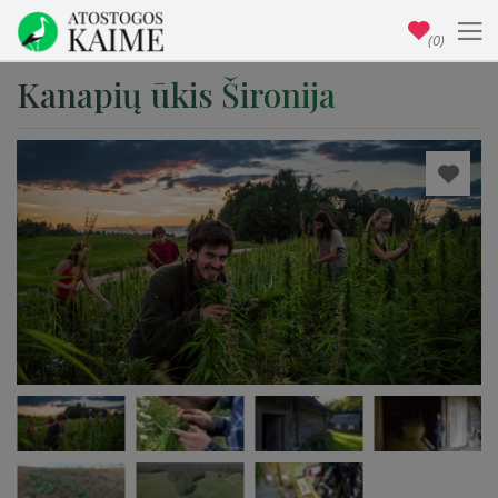
(0)
Kanapių ūkis Šironija