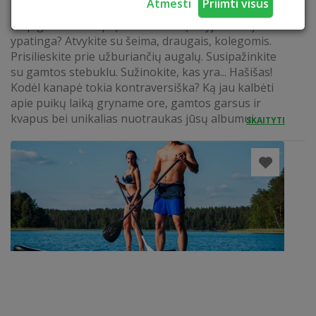
Atmesti
Priimti visus
KANAPIŲ ŪKIO LANKYMAS
Kaip gimsta kanapių arbata mūsų ūkyje? Kuo ji
ypatinga? Atvykite su šeima, draugais, kolegomis.
Prisilieskite prie užburiančių augalų. Susipažinkite
su gamtos stebuklu. Sužinokite, kas yra... Hašišas!
Kodėl kanapė tokia kontraversiška? Ką jau kalbėti
apie puikų laiką gryname ore, gamtos garsus ir
kvapus bei unikalias nuotraukas jūsų albumui.
SKAITYTI