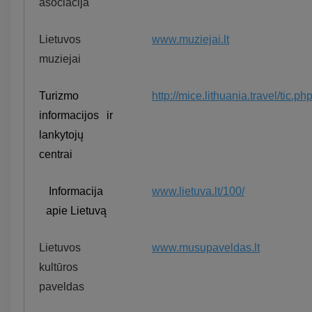
asociacija
Lietuvos
www.muziejai.lt
muziejai
Turizmo
http://mice.lithuania.travel/tic.ph
informacijos ir
lankytojų
centrai
Informacija
www.lietuva.lt/100/
apie Lietuvą
Lietuvos
www.musupaveldas.lt
kultūros
paveldas