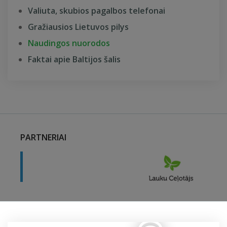
Valiuta, skubios pagalbos telefonai
Gražiausios Lietuvos pilys
Naudingos nuorodos
Faktai apie Baltijos šalis
PARTNERIAI