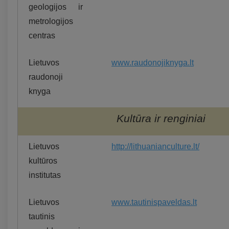
geologijos ir
metrologijos
centras
Lietuvos
www.raudonojiknyga.lt
raudonoji
knyga
Kultūra ir renginiai
Lietuvos
http://lithuanianculture.lt/
kultūros
institutas
Lietuvos
www.tautinispaveldas.lt
tautinis