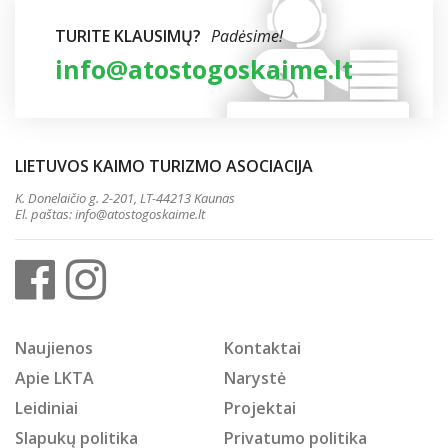
TURITE KLAUSIMŲ?
Padėsime!
info@atostogoskaime.lt
LIETUVOS KAIMO TURIZMO ASOCIACIJA
K. Donelaičio g. 2-201, LT-44213 Kaunas
El. paštas:
info@atostogoskaime.lt
Naujienos
Kontaktai
Apie LKTA
Narystė
Leidiniai
Projektai
Slapukų politika
Privatumo politika