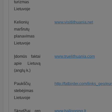
turizmas
Lietuvoje
Kelionių
www.visitlithuania.net
maršrutų
planavimas
Lietuvoje
Įdomūs faktai
www.truelithuania.com
apie Lietuvą
(anglų k.)
Paukščių
http://fatbirder.com/links_geo/eu
stebėjimas
Lietuvoje
Skrydžiai oro
www.ballooning.lt