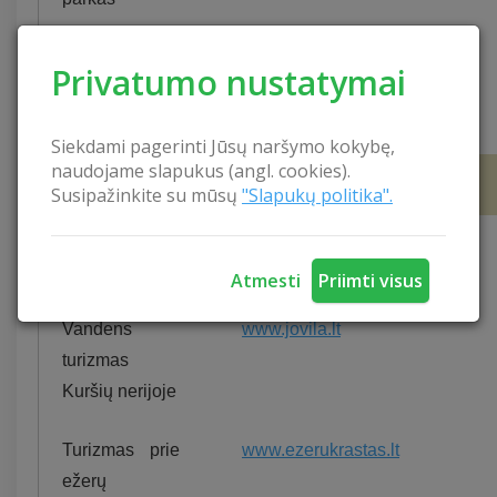
Dzūkijos
www.dzukijosparkas.lt
Privatumo nustatymai
nacionalinis
parkas
Siekdami pagerinti Jūsų naršymo kokybę,
naudojame slapukus (angl. cookies).
Turizmas gamtoje
Susipažinkite su mūsų
"Slapukų politika".
Žvejyba
www.žūklė.lt/lietuvos-zuvys
Lietuvoje
Atmesti
Priimti visus
Vandens
www.jovila.lt
turizmas
Kuršių nerijoje
Turizmas prie
www.ezerukrastas.lt
ežerų