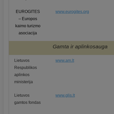
EUROGITES
www.eurogites.org
– Europos
kaimo turizmo
asociacija
Gamta ir aplinkosauga
Lietuvos
www.am.lt
Respublikos
aplinkos
ministerija
Lietuvos
www.glis.lt
gamtos fondas