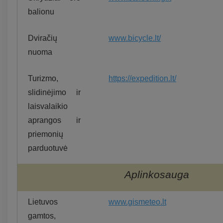
balionu
Dviračių
www.bicycle.lt/
nuoma
Turizmo,
https://expedition.lt/
slidinėjimo ir
laisvalaikio
aprangos ir
priemonių
parduotuvė
Aplinkosauga
Lietuvos
www.gismeteo.lt
gamtos,