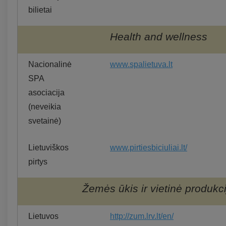
bilietai
Health and wellness
Nacionalinė
www.spalietuva.lt
SPA
asociacija
(neveikia
svetainė)
Lietuviškos
www.pirtiesbiciuliai.lt/
pirtys
Žemės ūkis ir vietinė produkci
Lietuvos
http://zum.lrv.lt/en/