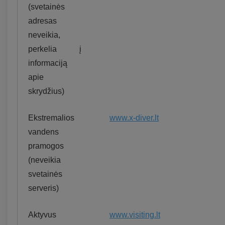
(svetainės
adresas
neveikia,
perkelia į
informaciją
apie
skrydžius)
Ekstremalios
www.x-diver.lt
vandens
pramogos
(neveikia
svetainės
serveris)
Aktyvus
www.visiting.lt