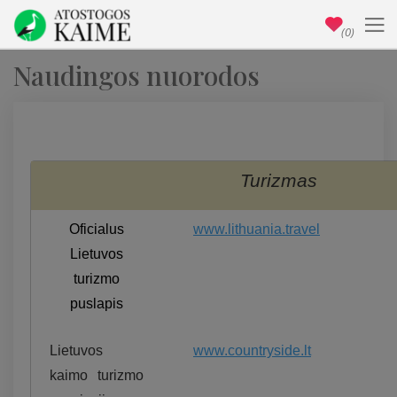
(0)
Naudingos nuorodos
Turizmas
Oficialus
www.lithuania.travel
Lietuvos
turizmo
puslapis
Lietuvos
www.countryside.lt
kaimo turizmo