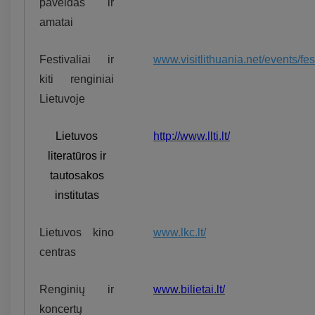
paveldas ir
amatai
Festivaliai ir
www.visitlithuania.net/events/fes
kiti renginiai
Lietuvoje
Lietuvos
http://www.llti.lt/
literatūros ir
tautosakos
institutas
Lietuvos kino
www.lkc.lt/
centras
Renginių ir
www.bilietai.lt/
koncertų