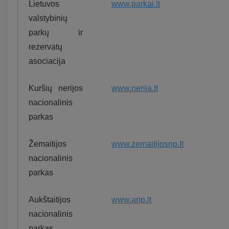
Lietuvos
www.parkai.lt
valstybinių
parkų ir
rezervatų
asociacija
Kuršių nerijos
www.nerija.lt
nacionalinis
parkas
Žemaitijos
www.zemaitijosnp.lt
nacionalinis
parkas
Aukštaitijos
www.anp.lt
nacionalinis
parkas