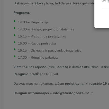
(an
Diskusijos persikels į laivą, tad dalyviai turės galimybę ne tik p
Programa:
14:00 – Registracija
14:30 – Įžanga, projekto pristatymas
15:15 – Platformos pristatymas
16:00 – Kavos pertrauka
16:15 – Diskusija ir pasiplaukiojimas laivu
17:30 – Renginio pabaiga
Vieta:
Šilutės rajonas (tikslų adresą ir detales atsiųsime užsi
Renginio pradžia:
14:00 val.
Dalyvavimas nemokamas, tačiau
registracija iki rugsėjo 19 
Daugiau informacijos –
info@atostogoskaime.lt