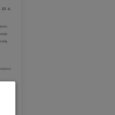
 23 d.
tyviu
nauja
cialą
ikėjams