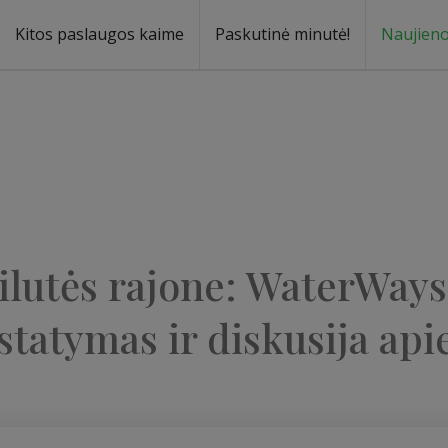
Kitos paslaugos kaime
Paskutinė minutė!
Naujien
a
oma
lutės rajone: WaterWays
statymas ir diskusija api