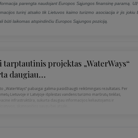
nformacija parengta naudojant Europos Sąjungos finansinę paramą. Už
rmacijos turinį atsako tik Lietuvos kaimo turizmo asociacija ir jis jokiu
li būti laikomas atspindinčiu Europos Sąjungos poziciją.
i tarptautinis projektas „WaterWays“
ta daugiau...
to „WaterWays“ pabaigai galima pasidžiaugti reikšmingais rezultatais. Per
metų Lietuvoje ir Latvijoje išplėstas vandens turizmo maršrutų tinklas,
eacinė infrastruktūra, sukurta daugiau informacijos keliautojams ir
iciatyvos, skatinančios saugų bei atsaki...