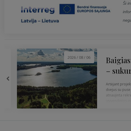
Ši i
info
nega
2026 / 08 / 06
Baigias
– sukur
Artėjant projek
dvejus su puse 
atnaujinta rekr
įgyvendintos in