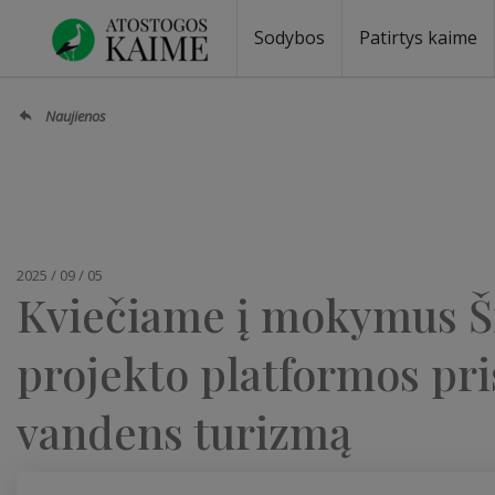
Sodybos
Patirtys kaime
Sodybos prie ežero
Sodybos vestuvėms
Sodybos poilsiui
Vilos, rezidencijos
Sodybos renginiams
Kempingai
Stovyklavietės
Pirties nuom
Baidarių nu
Naujienos
2025 / 09 / 05
Kviečiame į mokymus Ši
projekto platformos pri
vandens turizmą