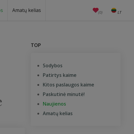
os
Amatų kelias
(0)
LT
EN
Amatai
Edukacijos
Unesco
TOP
Sodybos
Patirtys kaime
Kitos paslaugos kaime
Paskutinė minutė!
e
Naujienos
Amatų kelias