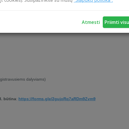
gl. cookies). Susipažinkite su mūsų
"Slapukų politika".
asidalinti savo įžvalgomis, bet ir patirti vandens turizmo dvasią iš arti.
Atmesti
Priimti vis
registravusiems dalyviams)
d. būtina
:
https://forms.gle/2gujoRq7aRDm9Zvm9