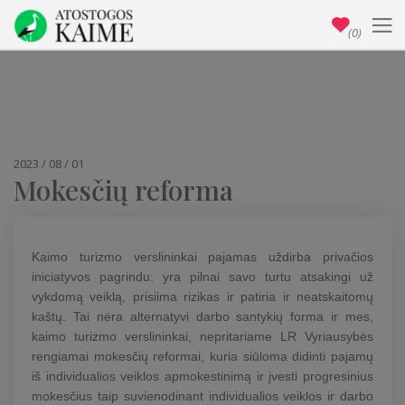
(0)
2023 / 08 / 01
Mokesčių reforma
Kaimo turizmo verslininkai pajamas uždirba privačios
iniciatyvos pagrindu: yra pilnai savo turtu atsakingi už
vykdomą veiklą, prisiima rizikas ir patiria ir neatskaitomų
kaštų. Tai nėra alternatyvi darbo santykių forma ir mes,
kaimo turizmo verslininkai, nepritariame LR Vyriausybės
rengiamai mokesčių reformai, kuria siūloma didinti pajamų
iš individualios veiklos apmokestinimą ir įvesti progresinius
mokesčius taip suvienodinant individualios veiklos ir darbo