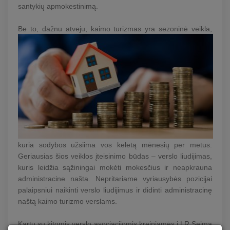
santykių apmokestinimą.
B
e to, dažnu atveju, kaimo turizmas yra sezoninė veikla,
kuria sodybos užsiima vos keletą mėnesių per metus.
Geriausias šios veiklos įteisinimo būdas – verslo liudijimas,
kuris leidžia sąžiningai mokėti mokesčius ir neapkrauna
administracine našta. Nepritariame vyriausybės pozicijai
palaipsniui naikinti verslo liudijimus ir didinti administracinę
naštą kaimo turizmo verslams.
Kartu su kitomis verslo asociacijomis kreipiamės į LR Seimą