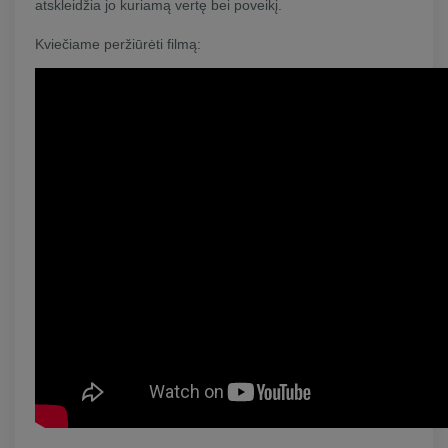
atskleidžia jo kuriamą vertę bei poveikį.
Kviečiame peržiūrėti filmą: