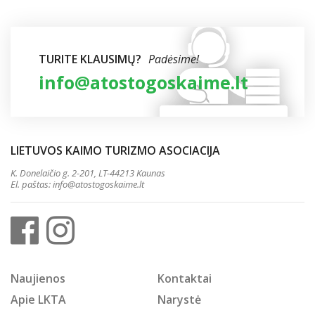
TURITE KLAUSIMŲ?
Padėsime!
info@atostogoskaime.lt
LIETUVOS KAIMO TURIZMO ASOCIACIJA
K. Donelaičio g. 2-201, LT-44213 Kaunas
El. paštas:
info@atostogoskaime.lt
Naujienos
Kontaktai
Apie LKTA
Narystė