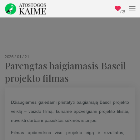
(0)
2026 / 01 / 21
Parengtas baigiamasis Bascil
projekto filmas
Džiaugiamės galėdami pristatyti baigiamąją Bascil projekto
veiklą – vaizdo filmą, kuriame apžvelgiami projekto tikslai,
nuveikti darbai ir pasiektos sėkmės istorijos.
Filmas apibendrina viso projekto eigą ir rezultatus,