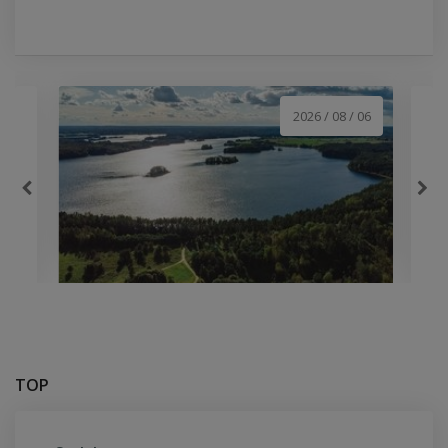
2026 / 08 / 06
Baigiasi tarptautinis projektas
„WaterWays“ – sukurta
TOP
daugiau...
Artėjant projekto „WaterWays“ pabaigai galima