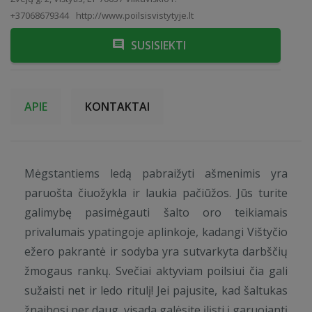
+37068679344
http://www.poilsisvistytyje.lt
SUSISIEKTI
APIE
KONTAKTAI
Mėgstantiems ledą pabraižyti ašmenimis yra
paruošta čiuožykla ir laukia pačiūžos. Jūs turite
galimybę pasimėgauti šalto oro teikiamais
privalumais ypatingoje aplinkoje, kadangi Vištyčio
ežero pakrantė ir sodyba yra sutvarkyta darbščių
žmogaus rankų. Svečiai aktyviam poilsiui čia gali
sužaisti net ir ledo ritulį! Jei pajusite, kad šaltukas
žnaibosi per daug, visada galėsite įlįsti į garuojantį