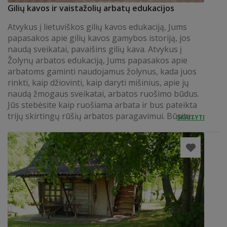
Gilių kavos ir vaistažolių arbatų edukacijos
Atvykus į lietuviškos gilių kavos edukaciją, Jums
papasakos apie gilių kavos gamybos istoriją, jos
naudą sveikatai, pavaišins gilių kava. Atvykus į
Žolynų arbatos edukaciją, Jums papasakos apie
arbatoms gaminti naudojamus žolynus, kada juos
rinkti, kaip džiovinti, kaip daryti mišinius, apie jų
naudą žmogaus sveikatai, arbatos ruošimo būdus.
Jūs stebėsite kaip ruošiama arbata ir bus pateikta
trijų skirtingų rūšių arbatos paragavimui. Būsite...
SKAITYTI