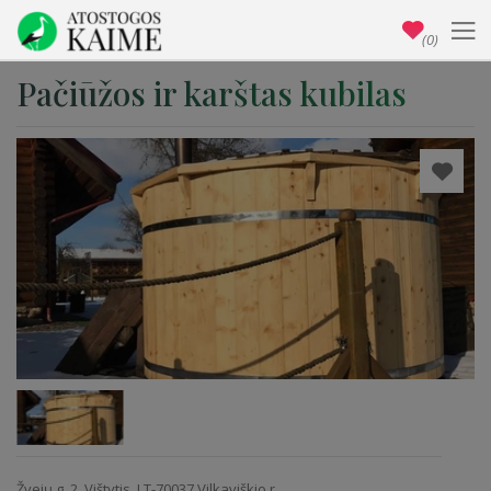
(0)
Pačiūžos ir karštas kubilas
Žvejų g. 2, Vištytis, LT-70037 Vilkaviškio r.