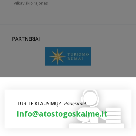
Vilkaviškio rajonas
PARTNERIAI
TURITE KLAUSIMŲ?
Padėsime!
info@atostogoskaime.lt