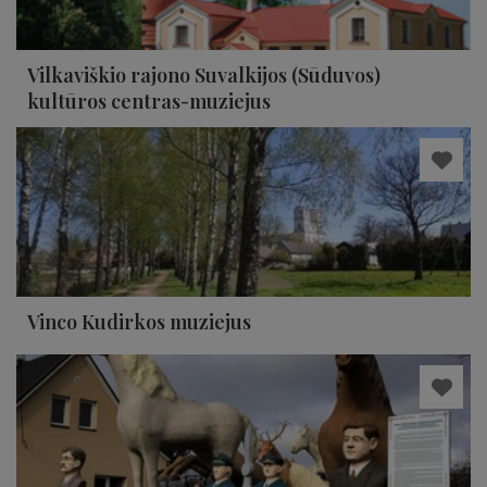
Vilkaviškio rajono Suvalkijos (Sūduvos)
kultūros centras-muziejus
Vinco Kudirkos muziejus