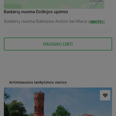
Baidarių nuoma Dzūkijos upėmis
Baidarių nuoma Baltosios Ančios bei Mara upėmis.
SKAITYTI
DAUGIAU (
287
)
Artimiausios lankytinos vietos