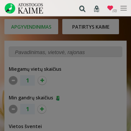
(0)
APGYVENDINIMAS
PATIRTYS KAIME
Miegamų vietų skaičius
Min gandrų skaičius
Vietos šventei