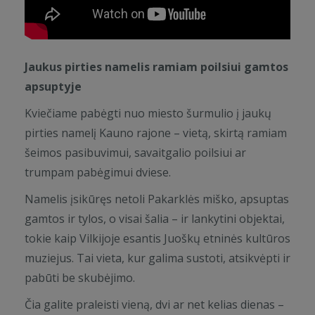
Jaukus pirties namelis ramiam poilsiui gamtos
apsuptyje
Kviečiame pabėgti nuo miesto šurmulio į jaukų
pirties namelį Kauno rajone – vietą, skirtą ramiam
šeimos pasibuvimui, savaitgalio poilsiui ar
trumpam pabėgimui dviese.
Namelis įsikūręs netoli Pakarklės miško, apsuptas
gamtos ir tylos, o visai šalia – ir lankytini objektai,
tokie kaip Vilkijoje esantis Juoškų etninės kultūros
muziejus. Tai vieta, kur galima sustoti, atsikvėpti ir
pabūti be skubėjimo.
Čia galite praleisti vieną, dvi ar net kelias dienas –