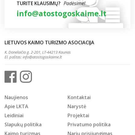
TURITE KLAUSIMŲ?
Padėsime!
info@atostogoskaime.lt
LIETUVOS KAIMO TURIZMO ASOCIACIJA
K. Donelaičio g. 2-201, LT-44213 Kaunas
El. paštas:
info@atostogoskaime.lt
Naujienos
Kontaktai
Apie LKTA
Narystė
Leidiniai
Projektai
Slapukų politika
Privatumo politika
Kaimo turizmas
Narių prisijungimas