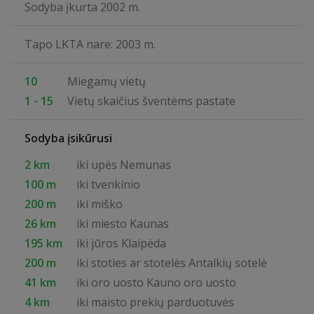
Sodyba įkurta 2002 m.
Tapo LKTA nare: 2003 m.
10
Miegamų vietų
1 - 15
Vietų skaičius šventėms pastate
Sodyba įsikūrusi
2 km
iki upės Nemunas
100 m
iki tvenkinio
200 m
iki miško
26 km
iki miesto Kaunas
195 km
iki jūros Klaipėda
200 m
iki stoties ar stotelės Antalkių sotelė
41 km
iki oro uosto Kauno oro uosto
4 km
iki maisto prekių parduotuvės