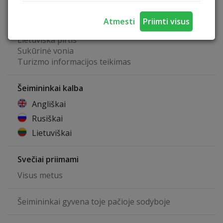
Pusryčių paslauga
Maitinimo paslauga
Atmesti
Priimti visus
Kubilas
Lietuviška pirtis
Sukūrinė vonia
Turizmo informacijos teikimas
Šeimininkai kalba
Angliškai
Rusiškai
Lietuviškai
Svečiai priimami
Visus metus
Šeimininkai gyvena toje pačioje sodyboje