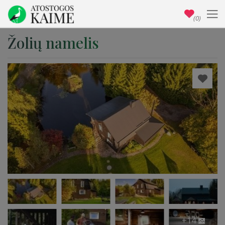
(0)
Žolių namelis
+14