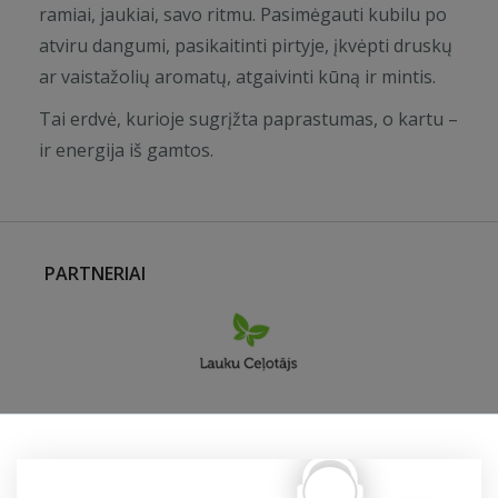
ramiai, jaukiai, savo ritmu. Pasimėgauti kubilu po
atviru dangumi, pasikaitinti pirtyje, įkvėpti druskų
ar vaistažolių aromatų, atgaivinti kūną ir mintis.
Tai erdvė, kurioje sugrįžta paprastumas, o kartu –
ir energija iš gamtos.
PARTNERIAI