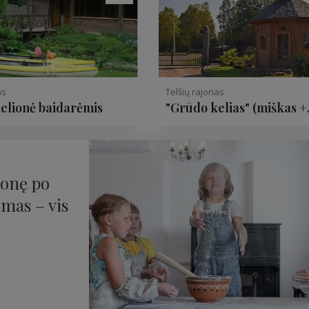
as
Telšių rajonas
kelionė baidarėmis
"Grūdo kelias" (miškas +
muziejus + paskaita)
ionę po
imas – vis