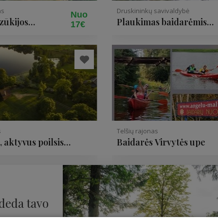
as
Druskininkų savivaldybė
Nuo
zūkijos
Plaukimas baidarėmis
17€
niame parke
Ūla,Merkiu ir Grūda
s
Telšių rajonas
 aktyvus poilsis
Baidarės Virvytės upe
ideda tavo