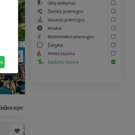
Ūkių lankymas
Žiemos pramogos
Vasaros pramogos
Amatai
Ekstremalios pramogos
Žvejyba
Pirties nuoma
us
Baidarių nuoma
nijos upe