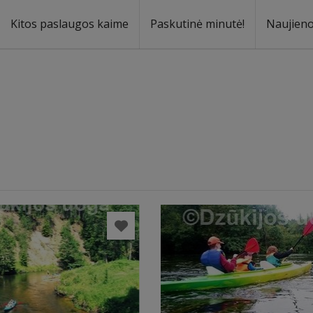
Kitos paslaugos kaime
Paskutinė minutė!
Naujien
a
oma