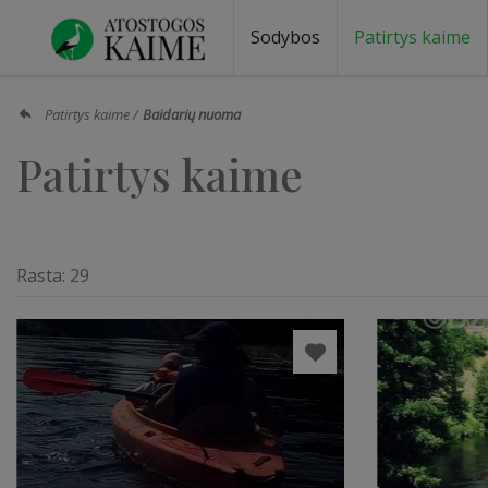
Sodybos
Patirtys kaime
Sodybos prie ežero
Sodybos vestuvėms
Sodybos poilsiui
Vilos, rezidencijos
Sodybos renginiams
Kempingai
Stovyklavietės
Pirties nuom
Baidarių nu
Patirtys kaime
Baidarių nuoma
Patirtys kaime
Rasta:
29