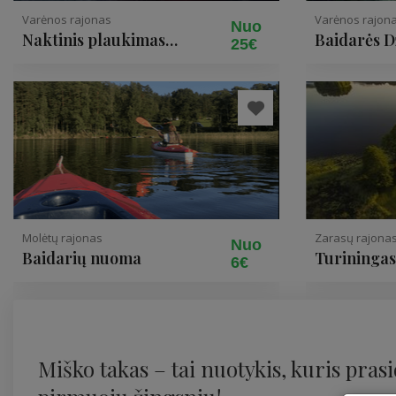
Varėnos rajonas
Varėnos rajon
Nuo
Naktinis plaukimas
Baidarės D
25€
baidarėmis Dzūkijoje iki 18
nacionali
žmonių grupėms
Molėtų rajonas
Zarasų rajona
Nuo
Baidarių nuoma
Turiningas,
6€
gamtoje
Miško takas – tai nuotykis, kuris pras