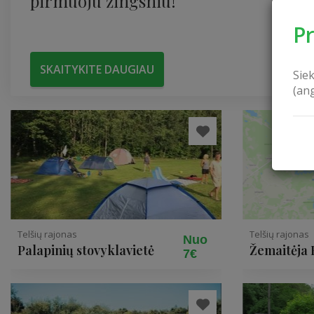
pirmuoju žingsniu!
P
SKAITYKITE DAUGIAU
Sie
(an
Telšių rajonas
Telšių rajonas
Nuo
Palapinių stovyklavietė
Žemaitėja 
7€
upė