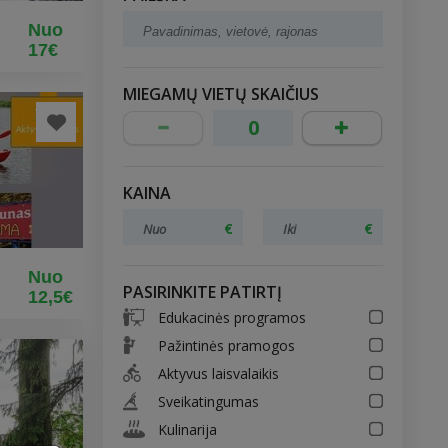
Nuo
17€
MIEGAMŲ VIETŲ SKAIČIUS
KAINA
Nuo
PASIRINKITE PATIRTĮ
12,5€
Edukacinės programos
Pažintinės pramogos
Aktyvus laisvalaikis
Sveikatingumas
Kulinarija