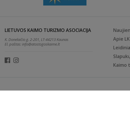
LIETUVOS KAIMO TURIZMO ASOCIACIJA
Naujie
Apie L
K. Donelaičio g. 2-201, LT-44213 Kaunas
El. paštas:
info@atostogoskaime.lt
Leidinia
Slapukų
Kaimo 