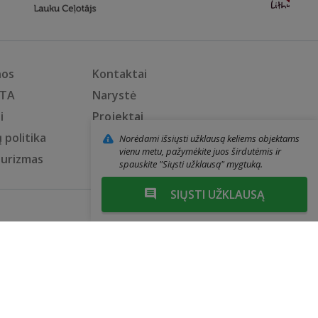
nos
Kontaktai
KTA
Narystė
i
Projektai
 politika
Privatumo politika
Norėdami išsiųsti užklausą keliems objektams
vienu metu, pažymėkite juos širdutėmis ir
turizmas
Narių prisijungimas
spauskite "Siųsti užklausą" mygtuką.
SIŲSTI UŽKLAUSĄ
Web sprendimai: