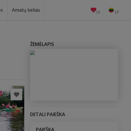
os
Amatų kelias
(0)
LT
EN
Amatai
Edukacijos
Unesco
ŽEMĖLAPIS
DETALI PAIEŠKA
PAIEŠKA