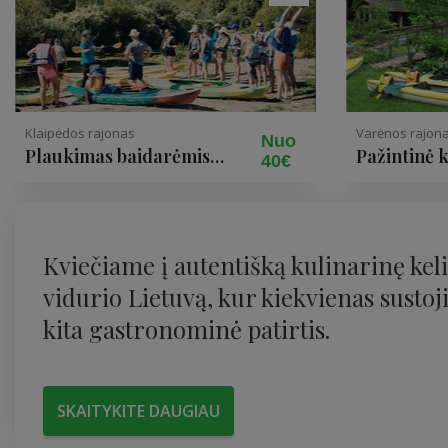
Klaipėdos rajonas
Varėnos rajon
Nuo
Plaukimas baidarėmis
Pažintinė 
40€
Danės upe
Kviečiame į autentišką kulinarinę kel
vidurio Lietuvą, kur kiekvienas sustoj
kita gastronominė patirtis.
SKAITYKITE DAUGIAU