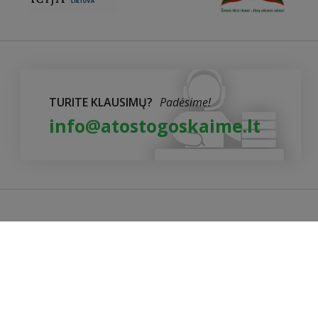
TURITE KLAUSIMŲ?
Padėsime!
info@atostogoskaime.lt