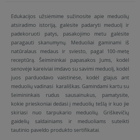
Edukacijos užsiėmime sužinosite apie meduolių
atsiradimo istoriją, galėsite padaryti meduolį ir
padekoruoti patys, pasakojimo metu galėsite
paragauti skanumynų. Meduoliai gaminami iš
natūralaus medaus ir sviesto, pagal 100-metę
receptūrą. Šeimininkai papasakos Jums, kodėl
senovėje kareiviai imdavo su savimi meduolį, kodėl
juos parduodavo vaistinėse, kodėl glajus ant
meduolių vadinasi karališkas. Gamindami kartu su
šeimininkais rudus sausainukus, pamatysite,
kokie prieskoniai dedasi į meduolių tešlą ir kuo jie
skiriasi nuo tarpukario meduolių. Griškevičių
gaidelių saldainiams ir meduoliams suteikti
tautinio paveldo produkto sertifikatai.