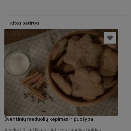
Kitos patirtys
Šventinių meduolių kepimas ir puošyba
Atvykę į Rumšiškes, Lietuvos liaudies buities