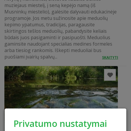
muziejaus miestelį, į seną kepėjo namą (iš
Musninkų miestelio), galėsite dalyvauti edukacinėje
programoje. Jos metu sužinosite apie meduolių
kepimo ypatumus, tradicijas, paragausite
skirtingos tešlos meduolių, pabandysite keliais
būdais juos pasigaminti ir pasipuošti. Meduolius
gaminsite naudojant specialias medines formeles
arba tiesiog rankomis. Iškepti meduoliai bus
puošiami įvairių spalvų...
SKAITYTI
Privatumo nustatymai