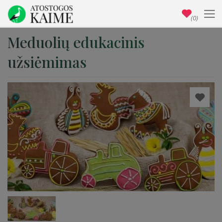
(0)
Meduolių edukacinis
užsiėmimas