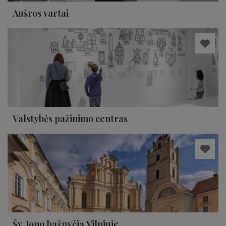
Aušros vartai
Valstybės pažinimo centras
Šv. Jonų bažnyčia Vilniuje