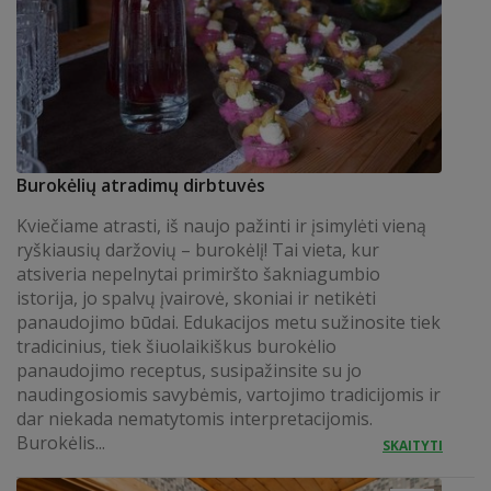
Burokėlių atradimų dirbtuvės
Kviečiame atrasti, iš naujo pažinti ir įsimylėti vieną
ryškiausių daržovių – burokėlį! Tai vieta, kur
atsiveria nepelnytai primiršto šakniagumbio
istorija, jo spalvų įvairovė, skoniai ir netikėti
panaudojimo būdai. Edukacijos metu sužinosite tiek
tradicinius, tiek šiuolaikiškus burokėlio
panaudojimo receptus, susipažinsite su jo
naudingosiomis savybėmis, vartojimo tradicijomis ir
dar niekada nematytomis interpretacijomis.
Burokėlis...
SKAITYTI