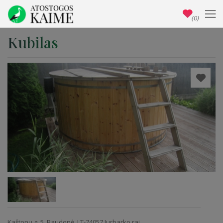
(0)
Kubilas
Kaštonų g. 5, Raudonė, LT-74057 Jurbarko raj.