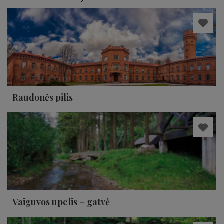
Raudonės pilis
Vaiguvos upelis – gatvė