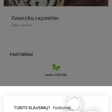
Zanavykų ragaučius
Šakių rajonas
PARTNERIAI
TURITE KLAUSIMŲ?
Padėsime!