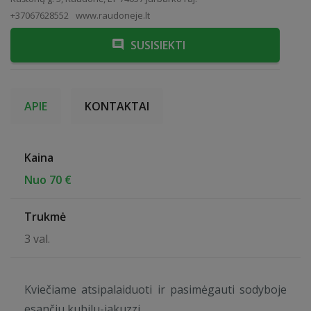
+37067628552
www.raudoneje.lt
SUSISIEKTI
APIE
KONTAKTAI
Kaina
Nuo 70 €
Trukmė
3 val.
Kviečiame atsipalaiduoti ir pasimėgauti sodyboje
esančiu kubilu-jakuzzi.