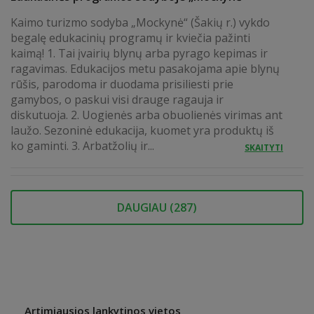
Kaimo turizmo sodyba „Mockynė“ (Šakių r.) vykdo
begalę edukacinių programų ir kviečia pažinti
kaimą! 1. Tai įvairių blynų arba pyrago kepimas ir
ragavimas. Edukacijos metu pasakojama apie blynų
rūšis, parodoma ir duodama prisiliesti prie
gamybos, o paskui visi drauge ragauja ir
diskutuoja. 2. Uogienės arba obuolienės virimas ant
laužo. Sezoninė edukacija, kuomet yra produktų iš
ko gaminti. 3. Arbatžolių ir...
SKAITYTI
DAUGIAU (
287
)
Artimiausios lankytinos vietos