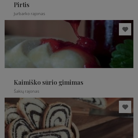
Pirtis
Jurbarko rajonas
Kaimiško sūrio gimimas
Šakių rajonas