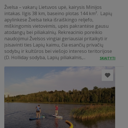
Žvelsa – vakarų Lietuvos upė, kairysis Minijos
intakas. Ilgis 38 km, baseino plotas 144 km². Lapių
apylinkėse Žvelsa teka išraiškingo reljefo,
miškingomis vietovėmis, upės pakrantėse gausu
atodangų bei piliakalnių. Rekreacinio poreikio
naudojimui Žvelsos vingiai geriausiai pritaikyti ir
įsisavinti ties Lapių kaimu, čia esančių privačių
sodybų ir kultūros bei viešojo intereso teritorijose
(D. Holliday sodyba, Lapių piliakalnis,...
SKAITYTI