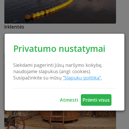
Irklentės
Irkluok, sportuok, gaudyk gerą nuotaiką ir
nuostabias akimirkas Bebrusų ežere!
SKAITYTI
Privatumo nustatymai
Siekdami pagerinti Jūsų naršymo kokybę,
naudojame slapukus (angl. cookies).
Susipažinkite su mūsų
"Slapukų politika".
Atmesti
Priimti visus