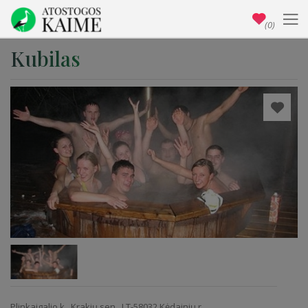
(0)
Kubilas
Plinkaigalio k., Krakių sen., LT-58032 Kėdainių r.