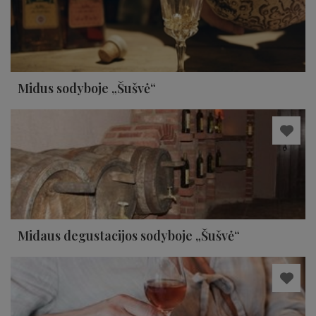
Midus sodyboje „Šušvė“
Midaus degustacijos sodyboje „Šušvė“