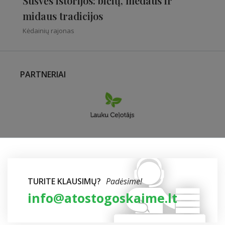
Šušvės istorijos: bičių, medaus ir
midaus tradicijos
Kėdainių rajonas
PARTNERIAI
TURITE KLAUSIMŲ?
Padėsime!
info@atostogoskaime.lt