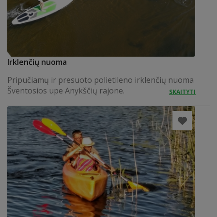
Irklenčių nuoma
Pripučiamų ir presuoto polietileno irklenčių nuoma
Šventosios upe Anykščių rajone.
SKAITYTI