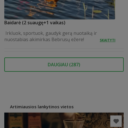
Baidarė (2 suaugę+1 vaikas)
Irkluok, sportuok, gaudyk gerą nuotaiką ir
nuostabias akimirkas Bebrusų ežere!
SKAITYTI
DAUGIAU (
287
)
Artimiausios lankytinos vietos