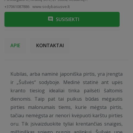
+37061087886
www.sodybasusve.lt
SUSISIEKTI
APIE
KONTAKTAI
Kubilas, arba naminė japoniška pirtis, yra įrengta
ir „Šušvės“ sodyboje. Medinė statinė ant upės
kranto tiesiog idealiai tinka pailsėti šaltomis
dienomis. Taip pat tai puikus būdas mėgautis
pirties malonumais tiems, kurie mėgsta pirtis,
tačiau nemėgsta ar nenori kvėpuoti karštu pirties
oru. Tik įsivaizduokite tyliai krentančias snaiges,
milžiniškas sniego pusnis aplinkui, Šušvės upe