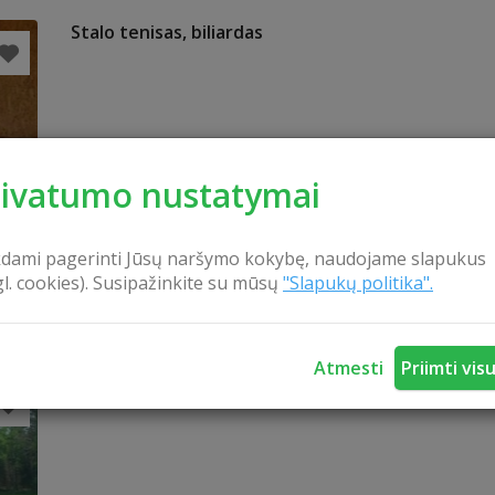
Stalo tenisas, biliardas
rivatumo nustatymai
kdami pagerinti Jūsų naršymo kokybę, naudojame slapukus
gl. cookies). Susipažinkite su mūsų
"Slapukų politika".
Atmesti
Priimti vis
Žygis į pelkę