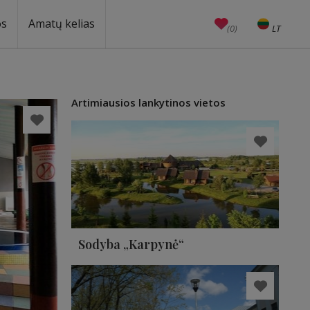
os
Amatų kelias
(0)
LT
EN
Amatai
Edukacijos
Unesco
Artimiausios lankytinos vietos
Sodyba „Karpynė“