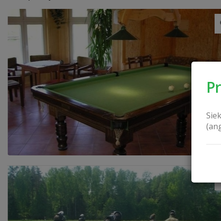
P
Sie
(an