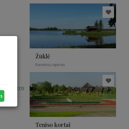
Žūklė
Raseinių rajonas
SKAITYTI
us
Teniso kortai