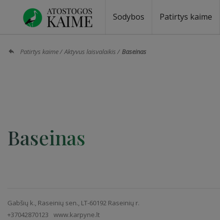
Sodybos
Patirtys kaime
Sodybos prie ežero
Sodybos vestuvėms
Sodybos poilsiui
Vilos, rezidencijos
Sodybos renginiams
Kempingai
Stovyklavietės
Pirties nuom
Baidarių nu
Patirtys kaime
Aktyvus laisvalaikis
Baseinas
Baseinas
Gabšių k., Raseinių sen., LT-60192 Raseinių r.
+37042870123
www.karpyne.lt