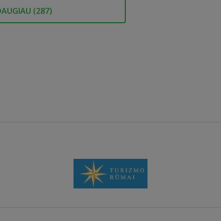
DAUGIAU (
287
)