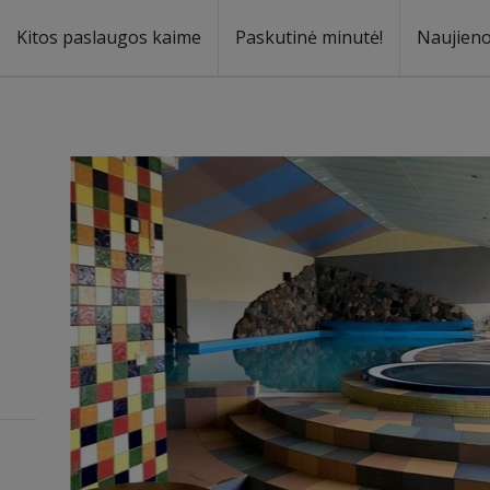
Kitos paslaugos kaime
Paskutinė minutė!
Naujien
a
oma