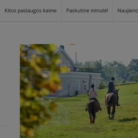
Kitos paslaugos kaime
Paskutinė minutė!
Naujien
a
oma