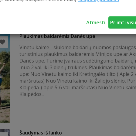
Atmesti
Priimti vis
Plaukimas baidarėmis Danės upe
Vinetu kaime - siūlome baidarių nuomos paslaugas
turistinius plaukimus baidarėmis Minijos upe ar A
Danės upe. Turime įvairaus sudėtingumo baidarių 
nuo 2 val. iki 3 dienų trūkmės. Plaukimas baidarėm
upe: Nuo Vinetu kaimo iki Kretingalės tilto ( Apie 2 v
maršrutas) Nuo Vinetu kaimo iki Žaliojo slėnio, Pu
Klaipėda. ( apie 5-6 val. maršrutas) Nuo Vinetu kaim
Klaipėdos...
Šaudymas iš lanko