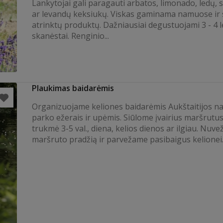
Lankytojai gali paragauti arbatos, limonado, ledų, 
ar levandų keksiukų. Viskas gaminama namuose ir s
atrinktų produktų. Dažniausiai degustuojami 3 - 4 
skanėstai. Renginio...
Plaukimas baidarėmis
Organizuojame keliones baidarėmis Aukštaitijos na
parko ežerais ir upėmis. Siūlome įvairius maršrutus
trukmė 3-5 val., diena, kelios dienos ar ilgiau. Nuve
maršruto pradžią ir parvežame pasibaigus kelionei