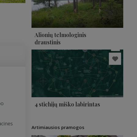
Alionių telmologinis
draustinis
bo
4 stichijų miško labirintas
acines
Artimiausios pramogos