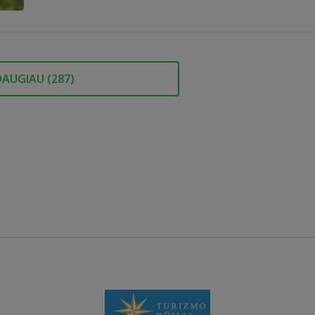
DAUGIAU (
287
)