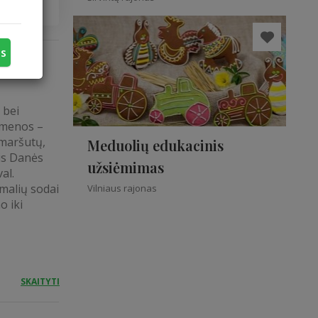
us
 bei
kmenos –
maršutų,
Meduolių edukacinis
is Danės
užsiėmimas
al.
rmalių sodai
Vilniaus rajonas
o iki
SKAITYTI