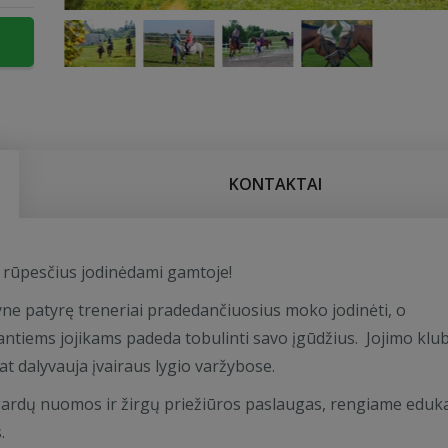
KONTAKTAI
 rūpesčius jodinėdami gamtoje!
ne patyrę treneriai pradedančiuosius moko jodinėti, o
antiems jojikams padeda tobulinti savo įgūdžius. Jojimo klu
at dalyvauja įvairaus lygio varžybose.
ardų nuomos ir žirgų priežiūros paslaugas, rengiame eduk
.