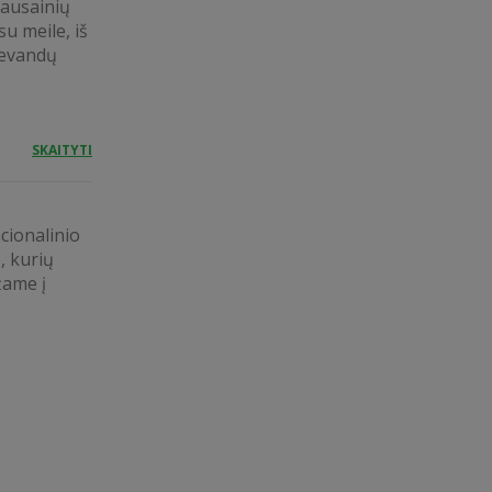
sausainių
u meile, iš
levandų
SKAITYTI
cionalinio
, kurių
žame į
.