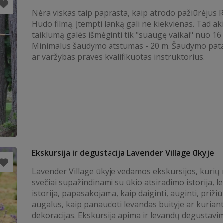
Nėra viskas taip paprasta, kaip atrodo pažiūrėjus 
Hudo filmą. Įtempti lanką gali ne kiekvienas. Tad ak
taiklumą galės išmėginti tik "suaugę vaikai" nuo 16
Minimalus šaudymo atstumas - 20 m. Šaudymo pat
ar varžybas praves kvalifikuotas instruktorius.
Ekskursija ir degustacija Lavender Village ūkyje
Lavender Village ūkyje vedamos ekskursijos, kurių
svečiai supažindinami su ūkio atsiradimo istorija, 
istorija, papasakojama, kaip daiginti, auginti, prižiū
augalus, kaip panaudoti levandas buityje ar kurian
dekoracijas. Ekskursija apima ir levandų degustavi