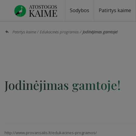
Sodybos
Patirtys kaime
Sodybos prie ežero
Sodybos vestuvėms
Sodybos poilsiui
Vilos, rezidencijos
Sodybos renginiams
Kempingai
Stovyklavietės
Pirties nuom
Baidarių nu
Patirtys kaime
Edukacinės programos
Jodinėjimas gamtoje!
Jodinėjimas gamtoje!
http://www.provansalis.lt/edukacines-programos/