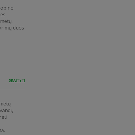
Robino
ies
 metų.
arimų duos
SKAITYTI
 metų
levandų
rėti
t
mą.