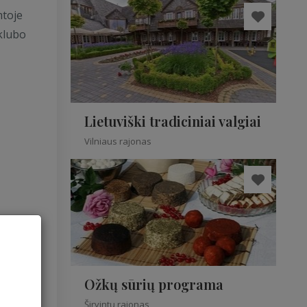
mtoje
 klubo
Lietuviški tradiciniai valgiai
Vilniaus rajonas
Ožkų sūrių programa
Širvintų rajonas