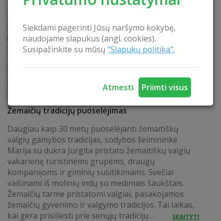
Siekdami pagerinti Jūsų naršymo kokybę,
naudojame slapukus (angl. cookies).
Susipažinkite su mūsų
"Slapukų politika".
Atmesti
Priimti visus
Žemaičių tradicijų puoselėjimas
Daugiau kaip 30 metų puoselėjanti žemaitiškų
valgių gamybos tradicijas, sodybos šeimininkė
Marija su dukra Jurgita pristato žemaitiškų valgių
vakarienę turistinėms grupėms, draugų
kompanijoms ir giminių susitikimams. Svečiai
vaišinami iš molinių indų su mediniais šaukštais.
Žemaičių tarme pristatomi valgiai, pasakojamos
žemaičių gyvenimo ir valgymo tradicijos. Tai laikas,
kai gera prisiliesti prie senųjų tradicijų...
SKAITYTI