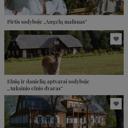
Pirtis sodyboje „Angelų malūnas“
Elnių ir danielių aptvarai sodyboje
„Auksinio elnio dvaras“