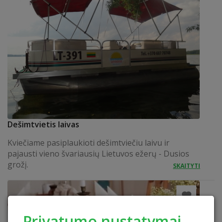
Dešimtvietis laivas
Kviečiame pasiplaukioti dešimtviečiu laivu ir
pajausti vieno švariausių Lietuvos ežerų - Dusios
grožį.
SKAITYTI
Privatumo nustatymai