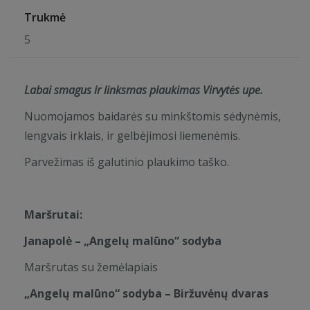
Trukmė
5
Labai smagus ir linksmas plaukimas Virvytės upe.
Nuomojamos baidarės su minkštomis sėdynėmis,
lengvais irklais, ir gelbėjimosi liemenėmis.
Parvežimas iš galutinio plaukimo taško.
Maršrutai:
Janapolė – „Angelų malūno“ sodyba
Maršrutas su žemėlapiais
„Angelų malūno“ sodyba – Biržuvėnų dvaras