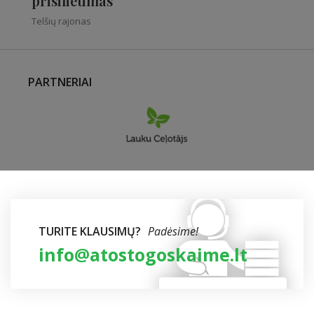
prisilietimas”
Telšių rajonas
PARTNERIAI
TURITE KLAUSIMŲ?
Padėsime!
info@atostogoskaime.lt