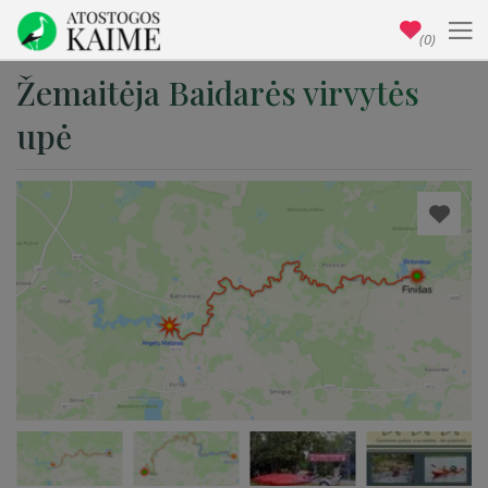
(0)
Žemaitėja Baidarės virvytės
upė