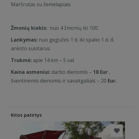
Maršrutas su žemėlapiais
Žmonių kiekis:
nuo 4 žmonių iki 100.
Lankymas:
nuo gegužės 1 d. iki spalio 1 d. iš
anksto susitarus.
Trukmė:
apie 14 km – 5 val.
Kaina asmeniui:
darbo dienomis –
18 Eur
,
šventinėmis dienomis ir savaitgaliais – 20
Eur.
Kitos patirtys