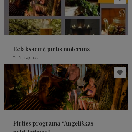
Relaksacinė pirtis moterims
Telšių rajonas
Pirties programa “Angeliškas