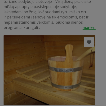
turizmo sodyboje Lietuvoje. Visą dieną praleisite
miškų apsuptyje pasislėpusioje sodyboje,
lakstydami po žolę, kvėpuodami tyru miško oru
ir persikeldami į senovę ne tik emocijomis, bet ir
nepamirštamomis veiklomis. Siūloma dienos
programa, kuri gali...
SKAITYTI