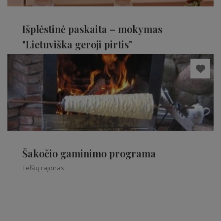
Išplėstinė paskaita – mokymas
"Lietuviška geroji pirtis"
Telšių rajonas
Šakočio gaminimo programa
Telšių rajonas