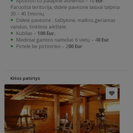
Apsistoti su palapine asmeniui – 10
Eur
.
Paruošta teritorija, didelė pavėsinė laisvai talpina
30 – 40 žmonių.
Didelė pavėsinė , šašlykinė, malkos,geriamas
vanduo, tinklinio aikštelė.
Kubilas –
100 Eur.
Mediniai gamtos nameliai: 6 vietų – 4
0 Eur
.
Pirtele be pirtininko – 2
00 Eur
Kitos patirtys