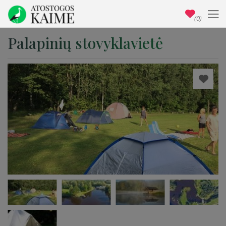
(0)
Palapinių stovyklavietė