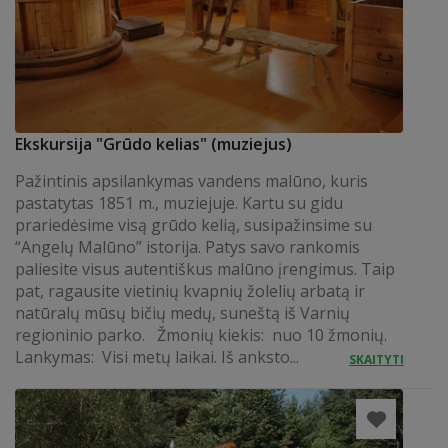
Ekskursija "Grūdo kelias" (muziejus)
Pažintinis apsilankymas vandens malūno, kuris
pastatytas 1851 m., muziejuje. Kartu su gidu
prariedėsime visą grūdo kelią, susipažinsime su
“Angelų Malūno” istorija. Patys savo rankomis
paliesite visus autentiškus malūno įrengimus. Taip
pat, ragausite vietinių kvapnių žolelių arbatą ir
natūralų mūsų bičių medų, suneštą iš Varnių
regioninio parko. Žmonių kiekis: nuo 10 žmonių.
Lankymas: Visi metų laikai. Iš anksto...
SKAITYTI