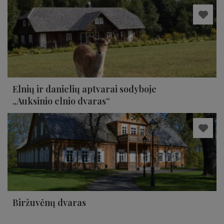
Elnių ir danielių aptvarai sodyboje
„Auksinio elnio dvaras“
Biržuvėnų dvaras