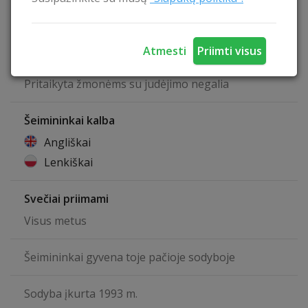
Maitinimo paslauga
Baseinas patalpoje
Biliardas
Atmesti
Priimti visus
Lietuviška pirtis
Baras
Pritaikyta žmonėms su judėjimo negalia
Šeimininkai kalba
Angliškai
Lenkiškai
Svečiai priimami
Visus metus
Šeimininkai gyvena toje pačioje sodyboje
Sodyba įkurta 1993 m.