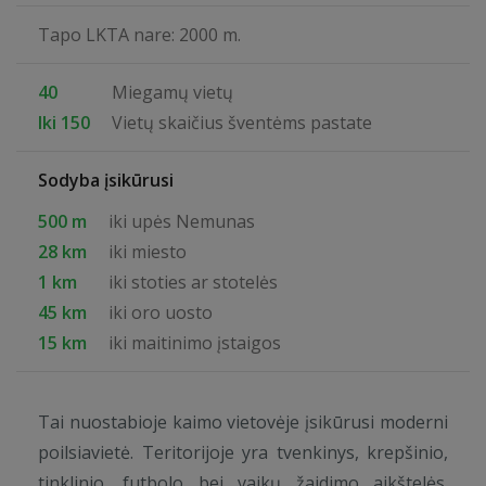
Tapo LKTA nare: 2000 m.
40
Miegamų vietų
Iki 150
Vietų skaičius šventėms pastate
Sodyba įsikūrusi
500 m
iki upės Nemunas
28 km
iki miesto
1 km
iki stoties ar stotelės
45 km
iki oro uosto
15 km
iki maitinimo įstaigos
Tai nuostabioje kaimo vietovėje įsikūrusi moderni
poilsiavietė. Teritorijoje yra tvenkinys, krepšinio,
tinklinio, futbolo bei vaikų žaidimo aikštelės.