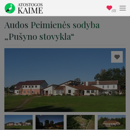
(0)
Audos Peimienės sodyba
„Pušyno stovykla“