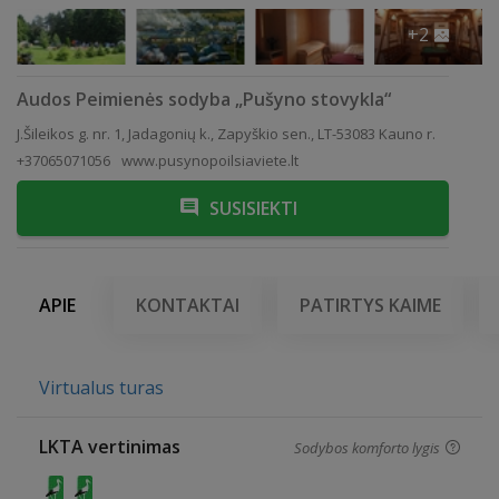
+2
Audos Peimienės sodyba „Pušyno stovykla“
J.Šileikos g. nr. 1, Jadagonių k., Zapyškio sen., LT-53083 Kauno r.
+37065071056
www.pusynopoilsiaviete.lt
SUSISIEKTI
APIE
KONTAKTAI
PATIRTYS KAIME
Virtualus turas
LKTA vertinimas
Sodybos komforto lygis