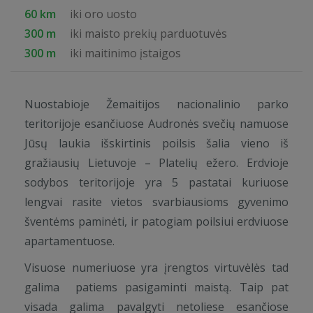
60 km
iki oro uosto
300 m
iki maisto prekių parduotuvės
300 m
iki maitinimo įstaigos
Nuostabioje Žemaitijos nacionalinio parko
teritorijoje esančiuose Audronės svečių namuose
Jūsų laukia išskirtinis poilsis šalia vieno iš
gražiausių Lietuvoje – Platelių ežero. Erdvioje
sodybos teritorijoje yra 5 pastatai kuriuose
lengvai rasite vietos svarbiausioms gyvenimo
šventėms paminėti, ir patogiam poilsiui erdviuose
apartamentuose.
Visuose numeriuose yra įrengtos virtuvėlės tad
galima patiems pasigaminti maistą. Taip pat
visada galima pavalgyti netoliese esančiose