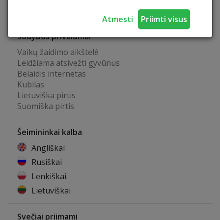
Galimybė žvejoti natūraliuose vandens telkiniuose
Atmesti
Priimti visus
Sodybos privalumai
Vaikų žaidimo aikštelė
Leidžiama atsivežti gyvūnus
Belaidis internetas
Kubilas
Lietuviška pirtis
Suomiška pirtis
Šeimininkai kalba
Angliškai
Rusiškai
Lenkiškai
Lietuviškai
Svečiai priimami