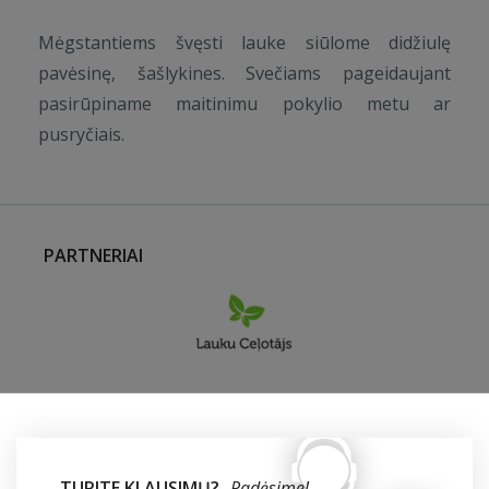
Mėgstantiems švęsti lauke siūlome didžiulę
pavėsinę, šašlykines. Svečiams pageidaujant
pasirūpiname maitinimu pokylio metu ar
pusryčiais.
PARTNERIAI
TURITE KLAUSIMŲ?
Padėsime!