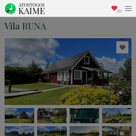
(0)
Vila RUNA
+10