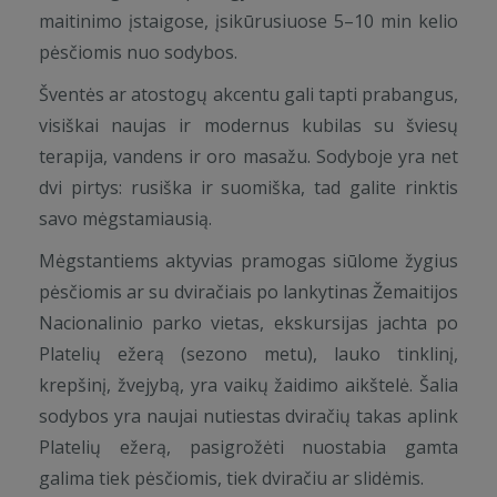
maitinimo įstaigose, įsikūrusiuose 5–10 min kelio
pėsčiomis nuo sodybos.
Šventės ar atostogų akcentu gali tapti prabangus,
visiškai naujas ir modernus kubilas su šviesų
terapija, vandens ir oro masažu. Sodyboje yra net
dvi pirtys: rusiška ir suomiška, tad galite rinktis
savo mėgstamiausią.
Mėgstantiems aktyvias pramogas siūlome žygius
pėsčiomis ar su dviračiais po lankytinas Žemaitijos
Nacionalinio parko vietas, ekskursijas jachta po
Platelių ežerą (sezono metu), lauko tinklinį,
krepšinį, žvejybą, yra vaikų žaidimo aikštelė. Šalia
sodybos yra naujai nutiestas dviračių takas aplink
Platelių ežerą, pasigrožėti nuostabia gamta
galima tiek pėsčiomis, tiek dviračiu ar slidėmis.