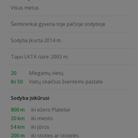
Visus metus
Šeimininkai gyvena toje pačioje sodyboje
Sodyba įkurta 2014 m.
Tapo LKTA nare: 2003 m.
20
Miegamų vietų
Iki 50
Vietų skaičius šventėms pastate
Sodyba įsikūrusi
800 m
iki ežero Plateliai
20 km
iki miesto
54 km
iki jūros
200 m
iki stoties ar stotelės