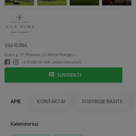
Vila RUNA
Ežero g. 37, Plateliai, LT-90036 Plungės r.
+370 683 05 098
www.vilaruna.lt
SUSISIEKTI
APIE
KONTAKTAI
SODYBOJE RASITE
Kalendorius