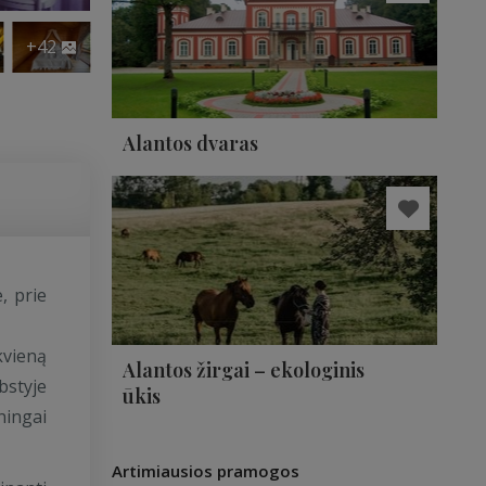
+42
Alantos dvaras
, prie
kvieną
Alantos žirgai – ekologinis
bstyje
ūkis
ningai
Artimiausios pramogos