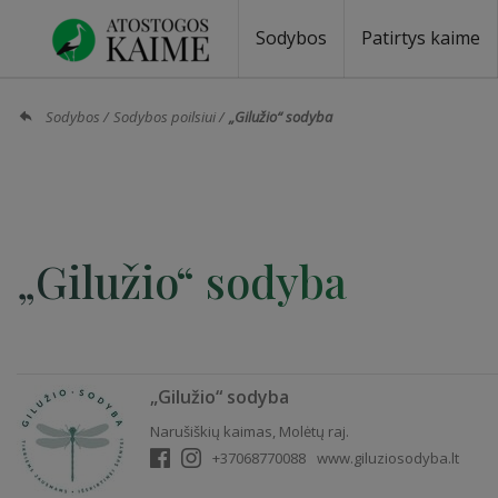
Sodybos
Patirtys kaime
Sodybos prie ežero
Sodybos vestuvėms
Sodybos poilsiui
Vilos, rezidencijos
Sodybos renginiams
Kempingai
Stovyklavietės
Pirties nuom
Baidarių nu
Sodybos
Sodybos poilsiui
„Gilužio“ sodyba
„Gilužio“ sodyba
„Gilužio“ sodyba
Narušiškių kaimas, Molėtų raj.
+37068770088
www.giluziosodyba.lt