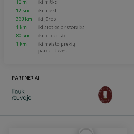
10 m
iki miško
12 km
iki miesto
360 km
iki jūros
1 km
iki stoties ar stotelės
80 km
iki oro uosto
1 km
iki maisto prekių
parduotuvės
PARTNERIAI