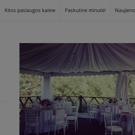
Kitos paslaugos kaime
Paskutinė minutė!
Naujien
a
oma