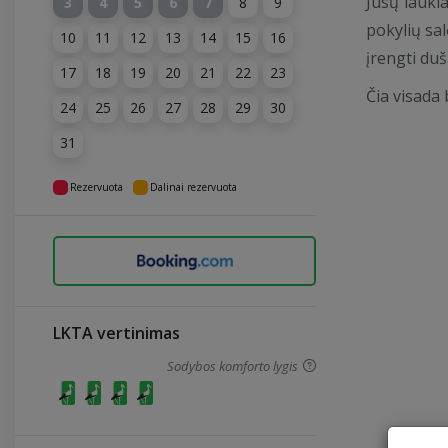
Jūsų lauki
3
4
5
6
7
8
9
pokylių sa
10
11
12
13
14
15
16
įrengti duš
17
18
19
20
21
22
23
Čia visada 
24
25
26
27
28
29
30
31
Rezervuota
Dalinai rezervuota
LKTA vertinimas
Sodybos komforto lygis