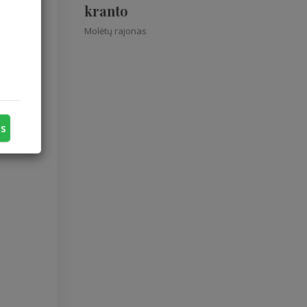
kranto
Molėtų rajonas
us