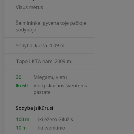
Visus metus
Šeimininkai gyvena toje pačioje
sodyboje
Sodyba įkurta 2009 m.
Tapo LKTA nare: 2009 m.
30
Miegamų vietų
Iki 60
Vietų skaičius šventėms
pastate
Sodyba įsikūrusi
100 m
iki ežero Gilužis
10 m
iki tvenkinio