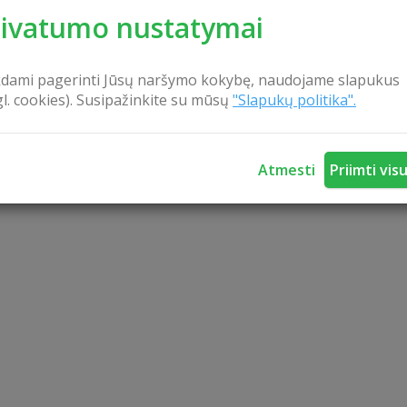
rivatumo nustatymai
kdami pagerinti Jūsų naršymo kokybę, naudojame slapukus
gl. cookies). Susipažinkite su mūsų
"Slapukų politika".
Atmesti
Priimti vis