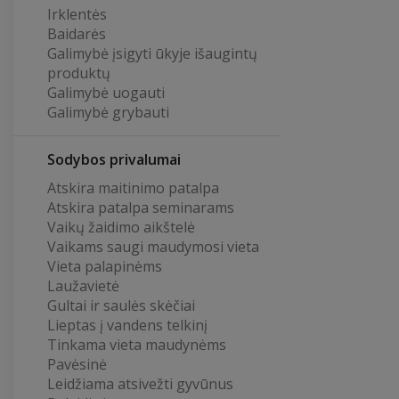
Irklentės
Baidarės
Galimybė įsigyti ūkyje išaugintų
produktų
Galimybė uogauti
Galimybė grybauti
Sodybos privalumai
Atskira maitinimo patalpa
Atskira patalpa seminarams
Vaikų žaidimo aikštelė
Vaikams saugi maudymosi vieta
Vieta palapinėms
Laužavietė
Gultai ir saulės skėčiai
Lieptas į vandens telkinį
Tinkama vieta maudynėms
Pavėsinė
Leidžiama atsivežti gyvūnus