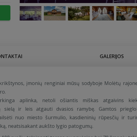
ONTAKTAI
GALERIJOS
krikštynos, įmonių renginiai mūsų sodyboje Molėtų rajone
ro.
arkinga aplinka, netoli ošiantis miškas atgaivins kie
ą sielą ir leis atgauti dvasios ramybę. Gamtos prieglo
ailsėti nuo miesto šurmulio, kasdieninių rūpesčių ir turi
laiką, neatsisakant aukšto lygio patogumų.