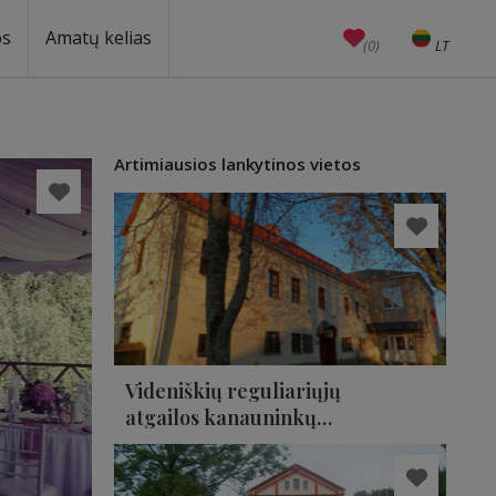
os
Amatų kelias
(0)
LT
EN
Amatai
Edukacijos
Unesco
Artimiausios lankytinos vietos
Videniškių reguliariųjų
atgailos kanauninkų
(baltųjų Augustinų)
vienuolynas ir muziejus