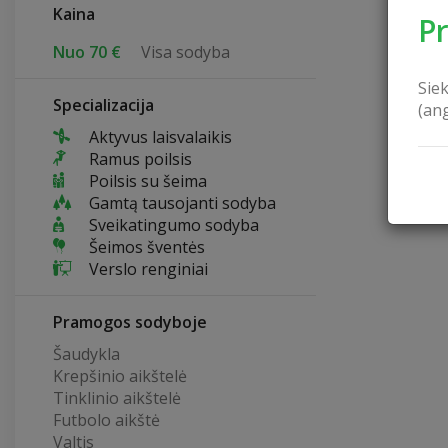
Kaina
P
Nuo 70 €
Visa sodyba
Sie
Specializacija
(an
Aktyvus laisvalaikis
Ramus poilsis
Poilsis su šeima
Gamtą tausojanti sodyba
Sveikatingumo sodyba
Šeimos šventės
Verslo renginiai
Pramogos sodyboje
Šaudykla
Krepšinio aikštelė
Tinklinio aikštelė
Futbolo aikštė
Valtis