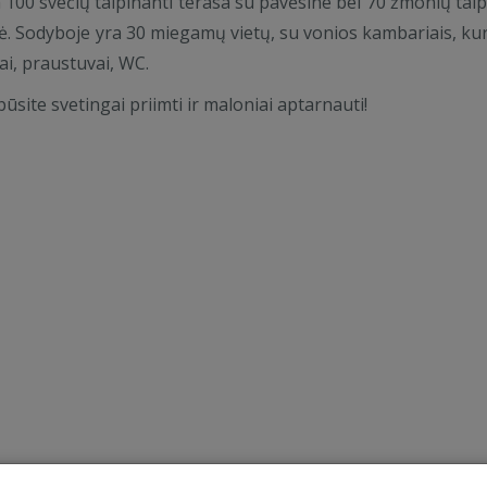
a 100 svečių talpinanti terasa su pavėsine bei 70 žmonių talp
lė. Sodyboje yra 30 miegamų vietų, su vonios kambariais, ku
ai, praustuvai, WC.
būsite svetingai priimti ir maloniai aptarnauti!