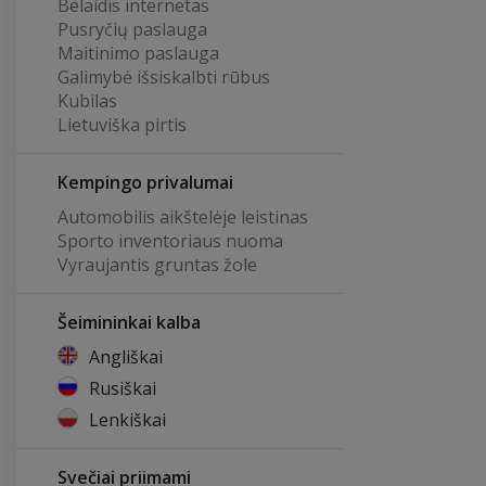
Belaidis internetas
Pusryčių paslauga
Maitinimo paslauga
Galimybė išsiskalbti rūbus
Kubilas
Lietuviška pirtis
Kempingo privalumai
Automobilis aikštelėje leistinas
Sporto inventoriaus nuoma
Vyraujantis gruntas žole
Šeimininkai kalba
Angliškai
Rusiškai
Lenkiškai
Svečiai priimami