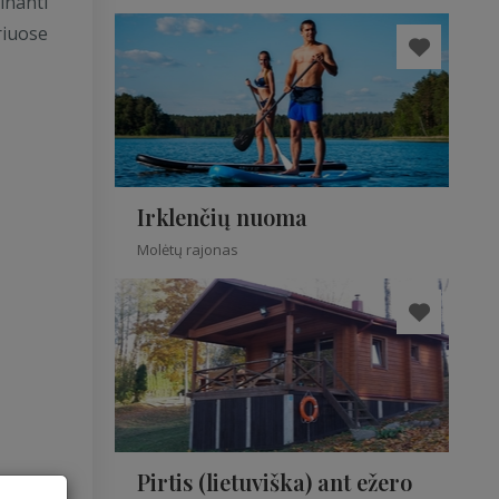
inanti
riuose
Irklenčių nuoma
Molėtų rajonas
Pirtis (lietuviška) ant ežero